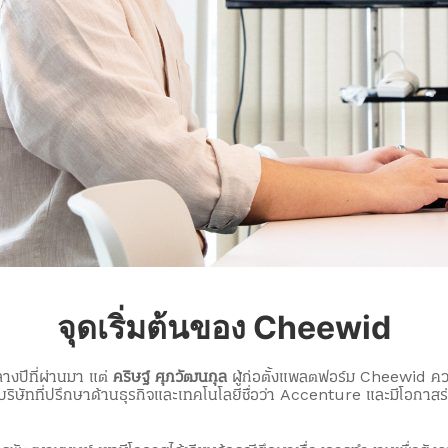
จุดเริ่มต้นของ Cheewid
ลางปีที่ผ่านมา แต่
คริษฐ์ ศุภวัฒนกุล
ผู้ก่อตั้งแพลตฟอร์ม Cheewid คว
าในบริษัทที่ปรึกษาด้านธุรกิจและเทคโนโลยีชื่อว่า Accenture และมีโอก