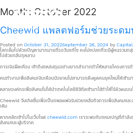
Skip
to
Month:
October 2022
Legacy
content
Legacy
Cheewid แพลตฟอร์มช่วยระดมทุน
better business
for good life
Posted on
October 31, 2022
September 26, 2024
by
Capital
โลกเต็มไปด้วยปัญหามากมายที่รอวันแก้ไข คงไม่แปลกที่จะมีผู้คนรวมกลุ่
ไปด้วยกลีบกุหลาบ
การเงินฝืดเคือง เข้าถึงแหล่งทุนอย่างยากลำบากทำให้หลายโครงการทำงา
คนทำงานเพื่อสังคมเงินเดือนน้อยจนไม่สามารถดึงดูดคนยุคใหม่ให้เข้า
หลายองค์กรเพื่อสังคมไม่ได้นำเทคโนโลยีดิจิทัลเข้ามาใช้ทำให้ไร้ตัวต
Cheewid จึงเกิดขึ้นเพื่อเป็นแพลตฟอร์มช่วยเหลือกิจการเพื่อสังคมและ
เดิม
หากคลิกเข้าไปในเว็บไซต์
cheewid.com
เราจะพบกับแคมเปญที่กำลังร
สังคมและผู้บริจาค