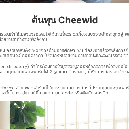
ต้นทุน Cheewid
นทำให้ไม่สามารถเติบโตได้เท่าที่ควร อีกทั้งเงินบริจาคก็กระจุกอยู
่วยงานที่ทำงานเพื่อสังคม
 100 แห่ง ครอบคลุมตั้งแต่องค์กรด้านการศึกษา เช่น ‘โครงการร้อยพลังการ
ลผลิตล้นเกินจนโดนกดราคา ไปจนถึงหน่วยงานด้านศิลปะและวัฒนธรรม ศ
irectory) ถ้าใครต้องการข้อมูลของมูลนิธิหรือกิจการเพื่อสังคมในไทยก
ะดมทุนผ่านแพลตฟอร์มได้ 2 รูปแบบ คือระดมทุนให้กับองค์กร องค์กรเอา
tform หรือแพลตฟอร์มที่ไร้การรวมศูนย์ องค์กรที่ปรากฏบนแพลตฟอร์
ทางทั้งโมบายล์แบงก์กิ้ง สแกน QR code หรือตัดบัตรเครดิต