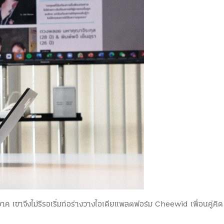
ค เขาจึงไม่รีรอเริ่มก่อร่างวางไอเดียแพลตฟอร์ม Cheewid เพื่อนคู่คิด