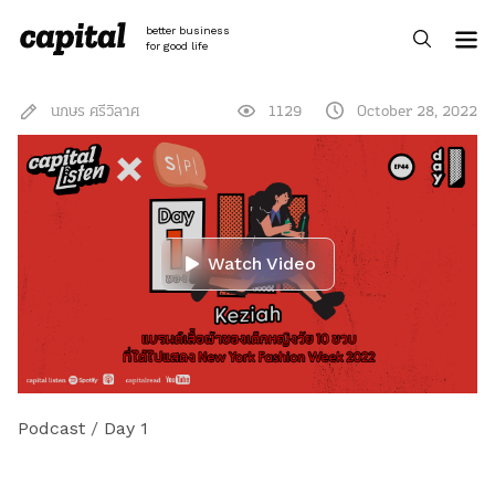
Skip
to
better business
content
for good life
นภษร ศรีวิลาศ
1129
October 28, 2022
Watch Video
Podcast
/
Day 1