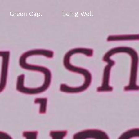
Green Cap.
Being Well
Green Cap.
Being Well