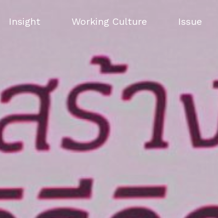
Insight
Working Culture
Issue
Insight
Working Culture
Issue