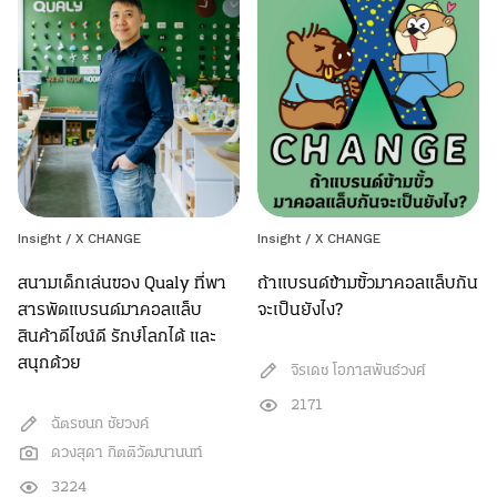
Insight / X CHANGE
Insight / X CHANGE
สนามเด็กเล่นของ Qualy ที่พา
ถ้าแบรนด์ข้ามขั้วมาคอลแล็บกัน
สารพัดแบรนด์มาคอลแล็บ
จะเป็นยังไง?
สินค้าดีไซน์ดี รักษ์โลกได้ และ
สนุกด้วย
จิรเดช โอภาสพันธ์วงศ์
2171
ฉัตรชนก ชัยวงค์
ดวงสุดา กิตติวัฒนานนท์
3224