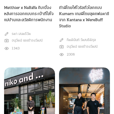
Metthier x NaRaYa กับเบื้อง
ทำผีไทยให้ไวรัลทั่วโลกแบบ
หลังการออกแบบกระเป๋าที่ใส่ใจ
Kumarn เกมผีไทยสุดแฟนตาซี
แม่บ้านและสวัสดิการพนักงาน
จาก Kantana x WereBuff
Studio
รตา มนตรีวัต
กิตตินันท์ วัฒนธิติกุล
อนุวัตน์ เดชธำรงวัฒน์
อนุวัตน์ เดชธำรงวัฒน์
1343
2306