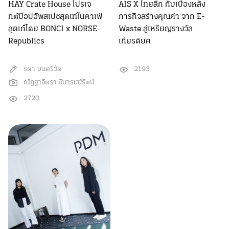
HAY Crate House โปรเจ
AIS X ไทยลีก กับเบื้องหลัง
กต์ป๊อปอัพสเปซสุดเท่ในคาเฟ่
ภารกิจสร้างคุณค่า จาก E-
สุดเก๋โดย BONCI x NORSE
Waste สู่เหรียญรางวัล
Republics
เกียรติยศ
รตา มนตรีวัต
2193
ณัฎฐาจิตรา ชินารมย์รัตน์
2720