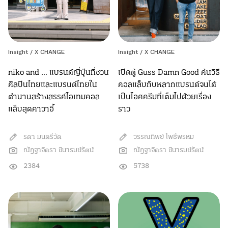
Insight / X CHANGE
Insight / X CHANGE
niko and … แบรนด์ญี่ปุ่นที่ชวน
เปิดตู้ Guss Damn Good ค้นวิธี
ศิลปินไทยและแบรนด์ไทยใน
คอลแล็บกับหลากแบรนด์จนได้
ตำนานสร้างสรรค์ไอเทมคอล
เป็นไอศครีมที่เต็มไปด้วยเรื่อง
แล็บสุดคาวาอี้
ราว
รตา มนตรีวัต
วรรณทิพย์ โพธิ์พรหม
ณัฎฐาจิตรา ชินารมย์รัตน์
ณัฎฐาจิตรา ชินารมย์รัตน์
2384
5738