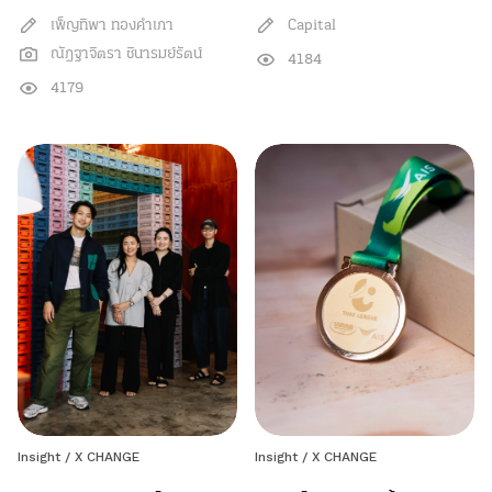
เพ็ญทิพา ทองคำเภา
Capital
ณัฎฐาจิตรา ชินารมย์รัตน์
4184
4179
Insight / X CHANGE
Insight / X CHANGE