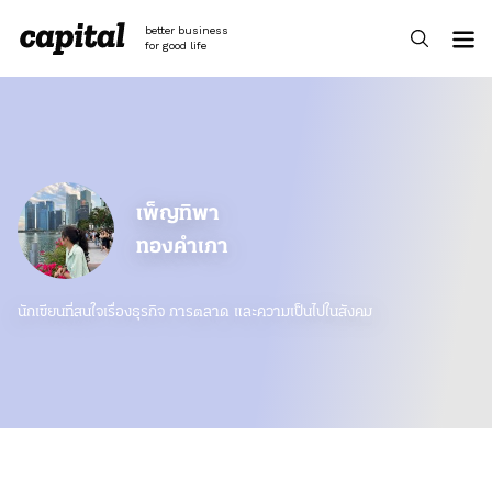
Skip
to
better business
content
for good life
เพ็ญทิพา
ทองคำเภา
นักเขียนที่สนใจเรื่องธุรกิจ การตลาด และความเป็นไปในสังคม