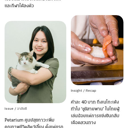
และกีฬาได้ลงตัว
Insight
/
Recap
คำละ 40 บาท ถึงเนโกะเด้ง
ทำไม ‘ซูชิสายพาน’ ในไทยผู้
Issue
/
อาลัยดี
เล่นน้อยแต่การแข่งขันกลับ
Petarium ศูนย์สุขภาวะเพิ่ม
เดือดสวนทาง
คุณภาพชีวิตสัตว์เลี้ยง ตั้งแต่แรก