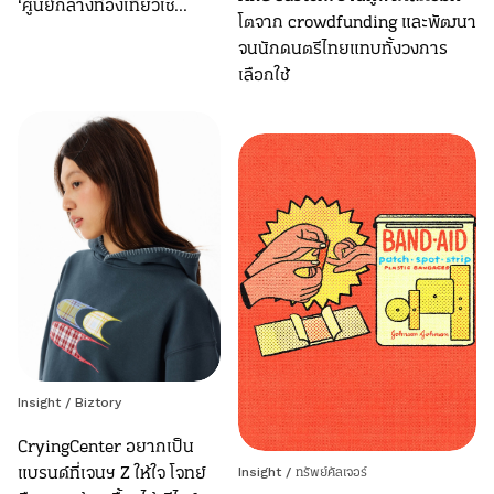
‘ศูนย์กลางท่องเที่ยวเช...
โตจาก crowdfunding และพัฒนา
จนนักดนตรีไทยแทบทั้งวงการ
เลือกใช้
Insight
/
Biztory
CryingCenter อยากเป็น
แบรนด์ที่เจนฯ Z ให้ใจ โจทย์
Insight
/
ทรัพย์คัลเจอร์