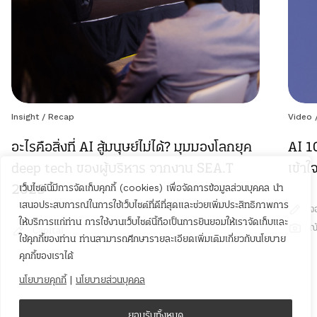
Insight
/
Recap
Video
อะไรคือสิ่งที่ AI สู้มนุษย์ไม่ได้? มุมมองโลกยุค
AI 1
deep tech ของผู้บริหาร จากงาน SEA.T
เข้า
2023
เว็บไซต์นี้มีการจัดเก็บคุกกี้ (cookies) เพื่อจัดการข้อมูลส่วนบุคคล นำ
เสนอประสบการณ์ในการใช้เว็บไซต์ที่ดีที่สุดและช่วยเพิ่มประสิทธิภาพการ
จ
ให้บริการแก่ท่าน การใช้งานเว็บไซต์นี้ถือเป็นการยินยอมให้เราจัดเก็บและ
ณ
Capital
ใช้คุกกี้ของท่าน ท่านสามารถศึกษารายละเอียดเพิ่มเติมเกี่ยวกับนโยบาย
คุกกี้ของเราได้
นโยบายคุกกี้
|
นโยบายส่วนบุคคล
ยอมรับทั้งหมด