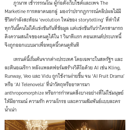
ภูวนาท เช้าวรรณโณ ผู้ก่อตั้งเว็บไซต์และเพจ The
Marketine การตลาดนอกลู่ มองว่าปรากฏการณ์คลิปผลไม้มี
ชีวิตกำลังสะท้อน ‘evolution ใหม่ของ storytelling’ ที่ทำให้
ทุกวันนี้คนไม่ได้แข่งขันกันที่ข้อมูล แต่แข่งขันกันว่าใครสามารถ
ดึงความสนใจของคนดูได้ใน 1 วินาทีแรก คอนเทนต์ประเภทนี้
จึงถูกออกแบบมาเพื่อหยุดนิ้วคนดูทันที
เทรนด์นี้เริ่มต้นจากต่างประเทศ โดยเฉพาะในสหรัฐฯ และ
ละตินอเมริกา หลังแพลตฟอร์มสร้างวิดีโอด้วย AI เช่น Kling,
Runway, Veo และ Vidu ถูกใช้งานง่ายขึ้น จน ‘AI Fruit Drama’
หรือ ‘AI Telenovela’ ที่นำวัตถุหรืออาหารมา
anthropomorphize หรือการกำหนดสิ่งบางอย่างที่ไม่ใช่มนุษย์
ให้มีอารมณ์ ความรัก ความโกรธ และความสัมพันธ์แบบละคร
น้ำเน่า