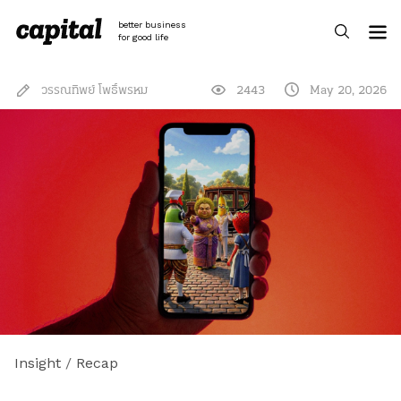
Skip
to
better business
content
for good life
วรรณทิพย์ โพธิ์พรหม
2443
May 20, 2026
Insight
/
Recap