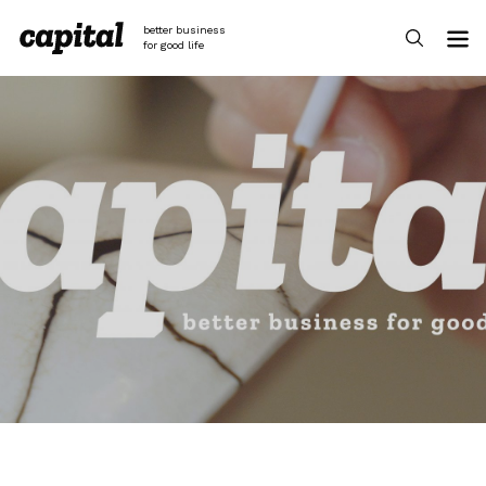
Skip
to
better business
content
for good life