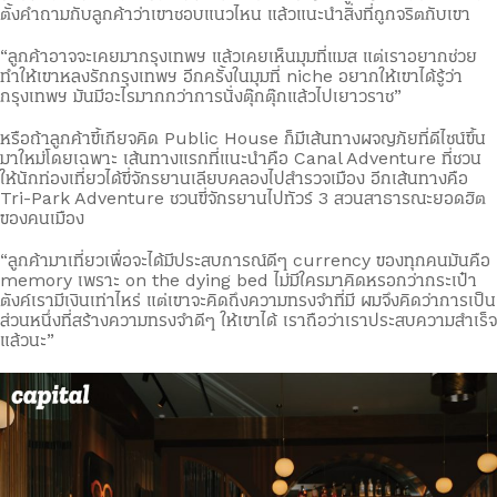
ตั้งคำถามกับลูกค้าว่าเขาชอบแนวไหน แล้วแนะนำสิ่งที่ถูกจริตกับเขา
“ลูกค้าอาจจะเคยมากรุงเทพฯ แล้วเคยเห็นมุมที่แมส แต่เราอยากช่วย
ทำให้เขาหลงรักกรุงเทพฯ อีกครั้งในมุมที่ niche อยากให้เขาได้รู้ว่า
กรุงเทพฯ มันมีอะไรมากกว่าการนั่งตุ๊กตุ๊กแล้วไปเยาวราช”
หรือถ้าลูกค้าขี้เกียจคิด Public House ก็มีเส้นทางผจญภัยที่ดีไซน์ขึ้น
มาใหม่โดยเฉพาะ เส้นทางแรกที่แนะนำคือ Canal Adventure ที่ชวน
ให้นักท่องเที่ยวได้ขี่จักรยานเลียบคลองไปสำรวจเมือง อีกเส้นทางคือ
Tri-Park Adventure ชวนขี่จักรยานไปทัวร์ 3 สวนสาธารณะยอดฮิต
ของคนเมือง
“ลูกค้ามาเที่ยวเพื่อจะได้มีประสบการณ์ดีๆ currency ของทุกคนมันคือ
memory เพราะ on the dying bed ไม่มีใครมาคิดหรอกว่ากระเป๋า
ตังค์เรามีเงินเท่าไหร่ แต่เขาจะคิดถึงความทรงจำที่มี ผมจึงคิดว่าการเป็น
ส่วนหนึ่งที่สร้างความทรงจำดีๆ ให้เขาได้ เราถือว่าเราประสบความสำเร็จ
แล้วนะ”