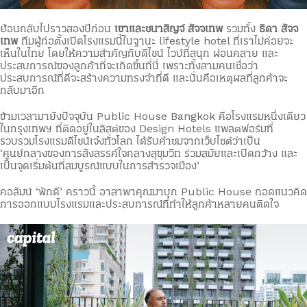
ย้อนกลับไปราวสองปีก่อน
เขาและชนาสิญจ์ สัจจเทพ
รวมทั้ง
ธิดา สัจจ
เทพ
ทีมผู้ก่อตั้งเปิดโรงแรมนี้ในฐานะ lifestyle hotel ที่เราไม่ค่อยจะ
เห็นในไทย โดยให้ความสำคัญกับดีไซน์ ไวบ์ที่สนุก ผ่อนคลาย และ
ประสบการณ์ของลูกค้าที่จะเกิดขึ้นที่นี่ เพราะทั้งสามคนเชื่อว่า
ประสบการณ์ที่ดีจะสร้างความทรงจำที่ดี และนั่นคือเหตุผลที่ลูกค้าจะ
กลับมาอีก
ข้ามเวลามายังปัจจุบัน Public House Bangkok คือโรงแรมหนึ่งเดียว
ในกรุงเทพฯ ที่ติดอยู่ในลิสต์ของ Design Hotels แพลตฟอร์มที่
รวบรวมโรงแรมดีไซน์เจ๋งทั่วโลก ได้รับคำชมจากเว็บไซต์ว่าเป็น
‘ศูนย์กลางของการสังสรรค์ใจกลางสุขุมวิท ร่วมสมัยและเปิดกว้าง และ
เป็นจุดเริ่มต้นที่สมบูรณ์แบบในการสำรวจเมือง’
คอลัมน์ ‘พักดี’ คราวนี้ อาสาพาคุณมาบุก Public House ถอดแนวคิด
การออกแบบโรงแรมและประสบการณ์ที่ทำให้ลูกค้าหลายคนติดใจ