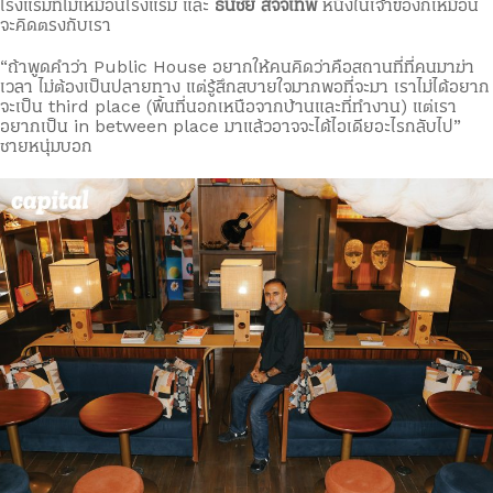
โรงแรมที่ไม่เหมือนโรงแรม และ
ธนชัย สัจจเทพ
หนึ่งในเจ้าของก็เหมือน
จะคิดตรงกับเรา
“ถ้าพูดคำว่า Public House อยากให้คนคิดว่าคือสถานที่ที่คนมาฆ่า
เวลา ไม่ต้องเป็นปลายทาง แต่รู้สึกสบายใจมากพอที่จะมา เราไม่ได้อยาก
จะเป็น third place (พื้นที่นอกเหนือจากบ้านและที่ทำงาน) แต่เรา
อยากเป็น in between place มาแล้วอาจจะได้ไอเดียอะไรกลับไป”
ชายหนุ่มบอก