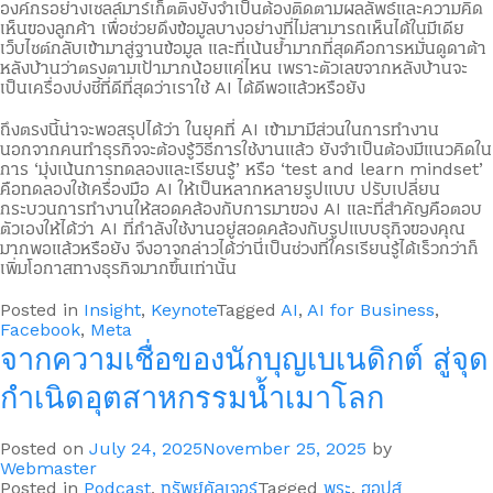
องค์กรอย่างเซลล์มาร์เก็ตติ้งยังจำเป็นต้องติดตามผลลัพธ์และความคิด
เห็นของลูกค้า เพื่อช่วยดึงข้อมูลบางอย่างที่ไม่สามารถเห็นได้ในมีเดีย
เว็บไซต์กลับเข้ามาสู่ฐานข้อมูล และที่เน้นย้ำมากที่สุดคือการหมั่นดูดาต้า
หลังบ้านว่าตรงตามเป้ามากน้อยแค่ไหน เพราะตัวเลขจากหลังบ้านจะ
เป็นเครื่องบ่งชี้ที่ดีที่สุดว่าเราใช้ AI ได้ดีพอแล้วหรือยัง
ถึงตรงนี้น่าจะพอสรุปได้ว่า ในยุคที่ AI เข้ามามีส่วนในการทำงาน
นอกจากคนทำธุรกิจจะต้องรู้วิธีการใช้งานแล้ว ยังจำเป็นต้องมีแนวคิดใน
การ ‘มุ่งเน้นการทดลองและเรียนรู้’ หรือ ‘test and learn mindset’
คือทดลองใช้เครื่องมือ AI ให้เป็นหลากหลายรูปแบบ ปรับเปลี่ยน
กระบวนการทำงานให้สอดคล้องกับการมาของ AI และที่สำคัญคือตอบ
ตัวเองให้ได้ว่า AI ที่กำลังใช้งานอยู่สอดคล้องกับรูปแบบธุกิจของคุณ
มากพอแล้วหรือยัง จึงอาจกล่าวได้ว่านี่เป็นช่วงที่ใครเรียนรู้ได้เร็วกว่าก็
เพิ่มโอกาสทางธุรกิจมากขึ้นเท่านั้น
Posted in
Insight
,
Keynote
Tagged
AI
,
AI for Business
,
Facebook
,
Meta
จากความเชื่อของนักบุญเบเนดิกต์ สู่จุด
กำเนิดอุตสาหกรรมน้ำเมาโลก
Posted on
July 24, 2025
November 25, 2025
by
Webmaster
Posted in
Podcast
,
ทรัพย์คัลเจอร์
Tagged
พระ
,
ฮอปส์