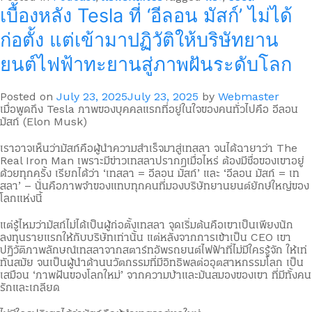
เบื้องหลัง Tesla ที่ ‘อีลอน มัสก์’ ไม่ได้
ก่อตั้ง แต่เข้ามาปฏิวัติให้บริษัทยาน
ยนต์ไฟฟ้าทะยานสู่ภาพฝันระดับโลก
Posted on
July 23, 2025
July 23, 2025
by
Webmaster
เมื่อพูดถึง Tesla ภาพของบุคคลแรกที่อยู่ในใจของคนทั่วไปคือ อีลอน
มัสก์ (Elon Musk)
เราอาจเห็นว่ามัสก์คือผู้นำความสำเร็จมาสู่เทสลา จนได้ฉายาว่า The
Real Iron Man เพราะมีข่าวเทสลาปรากฏเมื่อไหร่ ต้องมีชื่อของเขาอยู่
ด้วยทุกครั้ง เรียกได้ว่า ‘เทสลา = อีลอน มัสก์’ และ ‘อีลอน มัสก์ = เท
สลา’ – นั่นคือภาพจำของแทบทุกคนที่มองบริษัทยานยนต์ยักษ์ใหญ่ของ
โลกแห่งนี้
แต่รู้ไหมว่ามัสก์ไม่ได้เป็นผู้ก่อตั้งเทสลา จุดเริ่มต้นคือเขาเป็นเพียงนัก
ลงทุนรายแรกให้กับบริษัทเท่านั้น แต่หลังจากการเข้าเป็น CEO เขา
ปฏิวัติภาพลักษณ์เทสลาจากสตาร์ทอัพรถยนต์ไฟฟ้าที่ไม่มีใครรู้จัก ให้เท่
ทันสมัย จนเป็นผู้นำด้านนวัตกรรมที่มีอิทธิพลต่ออุตสาหกรรมโลก เป็น
เสมือน ‘ภาพฝันของโลกใหม่’ จากความบ้าและมันสมองของเขา ที่มีทั้งคน
รักและเกลียด