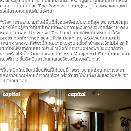
ห้องประชุม โต๊ะกินข้าวเย็นแบบส่วนตัว หรือสตูดิโอซ้อมเต้นก็ทำได้หมด
มากกว่านั้น ที่นี่ยังมี The Podcast Lounge สตูดิโออัดพอดแคสต์ที่
รอให้สายคอนเทนต์มาใช้งาน
“จริงๆ เราพยายามทำให้พื้นที่ทั้งหมดยืดหยุ่นมากที่สุด พยายามทำทุก
อย่างให้คนรู้สึกว่าที่นี่เป็นพื้นที่ที่ตอบความต้องการของคุณได้ง่าย ครั้ง
หนึ่ง ค่ายเพลง Universal Thailand เคยขอพื้นที่ทั้งหมดมาใช้จัด
press conference ของ Olivia Dean, หมู ASAVA ก็เคยมาทำ
Trunk Show, ทิฟฟานี่ก็เคยมาถ่ายงาน หรือถ้าข้างล่างจัดไม่ได้ เราก็
ยินดีให้ใช้พื้นที่ด้านบน อย่างป๋าเต็ดก็เคยมาปิดห้องพักชั้นบนแล้วทำ
แต่ละห้องให้เป็นร้านขายแผ่นเสียง หรือ Mango Art Fair ก็เคยขอเช่า
ห้องพัก 2 ชั้นจัดเป็นอาร์ตแกลเลอรีช่วงวันหยุดสัปดาห์
“ที่เราเปิดให้ปรับเปลี่ยนพื้นที่ได้แบบนี้ เพราะอยากให้คนได้มาเจอเรา
และเราอยากให้คนได้เจอกันด้วย เผื่อว่าเขาใช้พื้นที่ตรงนี้แล้ววันหลังเขา
จะได้กลับมาอีก”