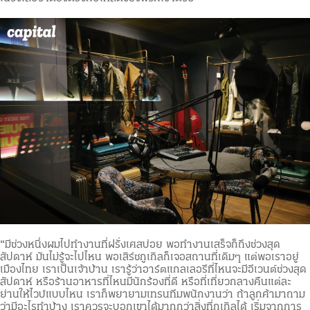
“มีช่วงหนึ่งผมไปทำงานที่ฝรั่งเศสบ่อย พอทำงานเสร็จก็ถึงช่วงสุด
สัปดาห์ มันไม่รู้จะไปไหน พอเสิร์ชกูเกิลก็เจอสถานที่เดิมๆ แต่พอเราอยู่
เมืองไทย เราเป็นเจ้าบ้าน เรารู้ว่าอาร์ตแกลเลอรีที่ไหนจะมีอีเวนต์ช่วงสุด
สัปดาห์ หรือร้านอาหารที่ไหนมีนักร้องที่ดี หรือที่เที่ยวกลางคืนแต่ละ
ย่านให้ไวบ์แบบไหน เราก็พยายามเทรนทีมพนักงานว่า ถ้าลูกค้ามาถาม
ว่ามีอะไรทำบ้าง เราควรจะบอกเขาได้มากกว่าสิ่งที่กูเกิลได้ เริ่มจากการ