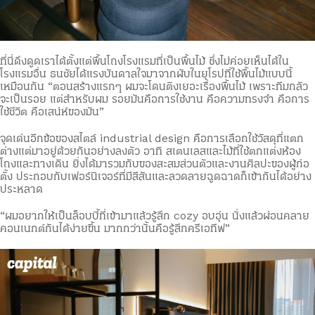
ที่นี่ดึงดูดเราได้ตั้งแต่พื้นโถงโรงแรมที่เป็นพื้นไม้ ซึ่งไม่ค่อยเห็นได้ใน
โรงแรมอื่น ธนชัยได้แรงบันดาลใจมาจากผับในยุโรปที่ใช้พื้นไม้แบบนี้
เหมือนกัน “ตอนสร้างแรกๆ ผมจะโดนติงเยอะเรื่องพื้นไม้ เพราะทีมกลัว
จะเป็นรอย แต่สำหรับผม รอยมันคือการใช้งาน คือความทรงจำ คือการ
ใช้ชีวิต คือเสน่ห์ของมัน”
จุดเด่นอีกข้อของสไตล์ industrial design คือการเลือกใช้วัสดุที่แตก
ต่างแต่มาอยู่ด้วยกันอย่างลงตัว อาทิ สเตนเลสและไม้ที่ใช้ตกแต่งห้อง
โถงและทางเดิน ยิ่งได้มารวมกับของสะสมส่วนตัวและงานศิลปะของผู้ก่อ
ตั้ง ประกอบกับเฟอร์นิเจอร์ที่มีสีสันและลวดลายฉูดฉาดก็เข้ากันได้อย่าง
ประหลาด
“ผมอยากให้เป็นล็อบบี้ที่เข้ามาแล้วรู้สึก cozy อบอุ่น นั่งแล้วผ่อนคลาย
คอนเนกต์กันได้ง่ายขึ้น มากกว่านั้นคือรู้สึกครีเอทีฟ”