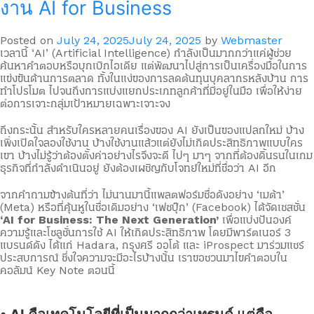
งาน AI for Business
Posted on
July 24, 2025
July 24, 2025
by
Webmaster
เวลานี้ ‘AI’ (Artificial Intelligence) กำลังเป็นมากกว่าแค่ผู้ช่วย
ค้นหาคำตอบหรือบุกเบิกไอเดีย แต่พัฒนาไปสู่การเป็นเครื่องมือในการ
แข่งขันด้านการตลาด ทั้งในแง่ของการลดต้นทุนบุคลากรหลังบ้าน การ
ทำโปรโมต ไปจนถึงการแบ่งแยกประเภทลูกค้าที่มีอยู่ในมือ เพื่อให้ง่าย
ต่อการเจาะกลุ่มเป้าหมายเฉพาะเจาะจง
ถึงกระนั้น สำหรับใครหลายคนเรื่องของ AI ยังเป็นของแปลกใหม่ บ้าง
เพิ่งเปิดใจลองใช้งาน บ้างใช้งานแล้วแต่ยังไม่เกิดประสิทธิภาพแบบใคร
เขา บ้างไม่รู้ว่าต้องตั้งค่าอย่างไรจึงจะดี ไปๆ มาๆ จากที่ต้องดิ้นรนในเกม
ธุรกิจที่กำลังดำเนินอยู่ ยังต้องเผชิญกับโจทย์ใหม่ที่ชื่อว่า AI อีก
จากคำถามข้างต้นที่ว่า ไม่นานมานี้แพลตฟอร์มชื่อดังอย่าง ‘เมต้า’
(Meta) หรือที่คุ้นหูในชื่อเดิมอย่าง ‘เฟซบุ๊ก’ (Facebook) ได้จัดเซสชั่น
‘AI for Business: The Next Generation’
เพื่อแบ่งปันองค์
ความรู้และโซลูชั่นการใช้ AI ให้เกิดประสิทธิภาพ โดยมีพาร์ตเนอร์ 3
แบรนด์ดัง ได้แก่ Hadara, กรุงศรี ออโต้ และ iProspect มาร่วมแชร์
ประสบการณ์ ซึ่งใจความจะมีอะไรบ้างนั้น เราขอชวนมาไขคำตอบใน
คอลัมน์ Key Note ตอนนี้