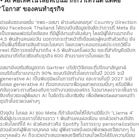
• AI คือเทคโนโลยีที่เป็นมากกว่าเทรนด์ แต่คือ
‘โอกาส’ ของคนทำธุรกิจ
ช่วงต้นของเซสชั่น ‘แพร–อสมา ดำรงค์มงคลกุล’ Country Direction
ของ Facebook Thailand ได้แบ่งปันข้อมูลเชิงลึกว่าการที่ Meta ยัง
เป็นแพลตฟอร์มโซเชียลฯ ที่มีผู้ใช้งานลำดับต้นๆ โดยมีผู้ใช้งานมากถึง
4.5 พันล้านคนต่อวัน นอกจากจะทำหน้าที่เชื่อมต่อผู้คนเข้าด้วยกัน ยัง
เป็นพื้นที่ซื้อขายสินค้าและโฆษณา โดยเฉพาะคอนเทนต์ประเภทวิดีโอ
reel ที่มีการแชร์ซ้ำมากถึง 4.5 พันล้านครั้งต่อวัน และที่สำคัญคือมีบท
สนทนาที่เกี่ยวข้องกับธุรกิจ 600 ล้านรายการในแต่ละวัน
อสมายังเสริมข้อมูลจาก Gartner บริษัทวิจัยและที่ปรึกษาสัญชาติ
อเมริกันที่รายงานว่า 90% ของบริษัททั่วโลกภายในปี 2025 จะมี
generative AI เป็นพันธมิตรในการทำงาน และภายในปี 2027 จะมี
โมเดล generative AI ที่ออกแบบมาเพื่ออุตสาหกรรมนั้นๆ หรือมีฟัง
ก์ชั่นเฉพาะทางที่ตรงกับการทำงานขององค์กร ในอนาคตเราจะเห็นการ
ขับเคี่ยวของผู้พัฒนา AI ในดีกรีระดับเข้มข้น เพื่อซัพพอร์ตตลาดคนทำ
ธุรกิจในแวดวงต่างๆ
ปัจจุบัน โมเดล AI ของ Meta ที่กำลังเปิดให้ใช้งานมีชื่อว่า ‘Llama 4’
ซึ่งมีผู้ประกอบการใช้งานราว 1 พันล้านคนต่อเดือน ยกตัวอย่างบริษัท
ระดับโลกที่ใช้ AI ตัวดังกล่าวคือ Spotify ในการระบุ personalization
ส่วนตัวแก่ผู้ฟังรายบุคคล เช่น ผู้ฟังรายหนึ่งชอบฟังเพลงแจ๊สมากๆ ใน
อนาคตตัว AI ก็จะช่วยนำเสนอเพลงแจ๊สที่น่าสนใจหรือได้รับความนิยม