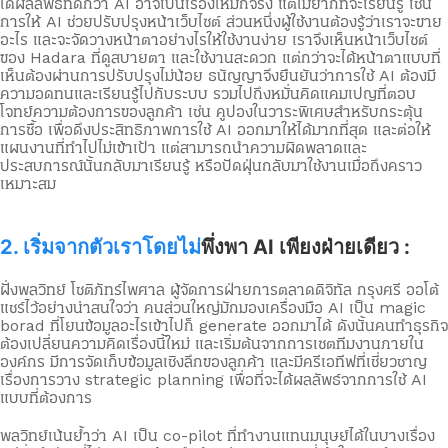
ได้ผลลัพธ์ที่ดีกว่า AI อาจเป็นเรื่องใหม่ก็จริง แต่ไม่ยากที่จะเรียนรู้ เช่น
การให้ AI ช่วยปรับปรุงหน้าเว็บไซต์ ส่วนหนึ่งผู้ใช้งานต้องรู้ว่าเราจะขาย
อะไร และจะจัดวางหน้าตาอย่างไรให้ใช้งานง่าย เราจึงเห็นหน้าเว็บไซต์
ของ Hadara ที่ดูสบายตา และใช้งานสะดวก แต่กว่าจะได้หน้าตาแบบที่
เห็นต้องผ่านการปรับปรุงไม่น้อย ธนัญญาจึงยืนยันว่าการใช้ AI ต้องมี
ความอดทนและเรียนรู้ไปกับระบบ รวมไปถึงหมั่นคิดแคมเปญที่ตอบ
โจทย์ความต้องการของลูกค้า เช่น คูปองในวาระพิเศษสำหรับกระตุ้น
การซื้อ เพื่อดึงประสิทธิภาพการใช้ AI ออกมาให้ได้มากที่สุด และต่อให้
แผนงานที่ทำไปไม่เข้าเป้า แต่สามารถนำความผิดพลาดและ
ประสบการณ์นั้นกลับมาเรียนรู้ หรือปัดฝุ่นกลับมาใช้งานเมื่อถึงคราว
เหมาะสม
2.
เริ่มจากตัวเราโดยไม่
พึ่งพา AI เพียงฝ่ายเดียว :
ฝั่งพลวิทย์ โชติภัทร์ไพศาล ผู้จัดการฝ่ายการตลาดดิจิทัล กรุงศรี ออโต้
แชร์ไว้อย่างน่าสนใจว่า คนส่วนใหญ่มักมองเครื่องมือ AI เป็น magic
borad ที่โยนข้อมูลอะไรเข้าไปก็ generate ออกมาได้ ดังนั้นคนทำธุรกิจ
ต้องเปลี่ยนความคิดเรื่องนี้ใหม่ และเริ่มต้นจากการเซตทีมงานภายใน
องค์กร มีการจัดเก็บข้อมูลเชิงลึกของลูกค้า และมีครีเอทีฟที่เชี่ยวชาญ
เรื่องการวาง strategic planning เพื่อที่จะได้ผลลัพธ์จากการใช้ AI
แบบที่ต้องการ
พลวิทย์เน้นย้ำว่า AI เป็น co-pilot ที่ทำงานแทนมนุษย์ได้ในบางเรื่อง