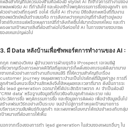
แต่สิ่งสำคัญที่ไม่ควรมองข้ามคือต้องมี stylist AI ที่เข้าใจการทำงานของ
แพลตฟอร์ม AI ที่กำลังใช้ และต้องเข้าใจพฤติกรรมการซื้อของลูกค้า ยก
ตัวอย่างช่วงที่กรุงศรี ออโต้ เริ่มใช้ AI ทำงาน มีข้อสังเกตหนึ่งที่ทีมงาน
ของพลวิทย์หมั่นทำเสมอคือ การสังเกตว่าแคมเปญที่กำลังทำอยู่ตอบ
โจทย์กับเทรนด์หรือเหตุการณ์ที่กำลังเกิดขึ้นได้มากน้อยแค่ไหน และถ้า
ตรงตามเป้าหมายสิ่งที่ต้องทำต่อไปจึงค่อยใช้ AI ในการขยายขอบเขต
ของแคมเปญต่อไป
3. มี Data หลังบ้านเพื่อซัพพอร์ตการทำงานของ AI :
กฤศ ภพทองวิเศษ ผู้อำนวยการฝ่ายธุรกิจ iProspect เอเจนซีผู้
เชี่ยวชาญเรื่องการตลาดดิจิทัลที่ดูแลมาร์เก็ตติ้งของแบรนด์ดังมากมาย
เขายกตัวอย่างการทำงานกับแสนสิริ ที่ให้ความสำคัญกับเรื่อง
customer journey เหตุผลเพราะบ้านเป็นโปรดักต์ที่มีมูลค่าสูง การที่
ลูกค้าหนึ่งคนจะซื้อบ้านสักหลังจึงใช้เหตุผลและเวลาที่มาก ดังนั้นการจะ
ดึง lead generation ออกมาให้ได้ประสิทธิภาพจาก AI จำเป็นต้องมี
‘CRM data’ หรือฐานข้อมูลที่เกี่ยวข้องกับลูกค้าแต่ละราย เช่น
ประวัติการซื้อ พฤติกรรมการซื้อ และข้อมูลการติดต่อ เพื่อนำข้อมูลนั้นไป
สร้างเฟรมเวิร์กอย่างเป็นระบบ จนนำไปสู่การกำหนดเป้าหมายการ
บริหารความสัมพันธ์กับลูกค้า และเผยแพร่โฆษณาได้แม่นยำตรงกับกลุ่ม
เป้าหมายที่ต้องการให้เห็น
นอกจากเรื่องของการทำ lead generation ในส่วนของแผนกอื่นๆ ใน