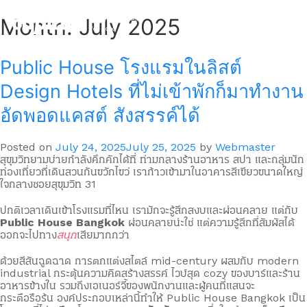
Skip
to
Month:
July 2025
better business
content
for good life
Public House โรงแรมในลิสต์
Design Hotels ที่ไม่เข้าพักก็มาทำงาน
อัดพอดแคสต์ สังสรรค์ได้
Posted on
July 24, 2025
July 25, 2025
by
Webmaster
สุขุมวิทยามบ่ายกำลังคึกคักได้ที่ ท่ามกลางร้านอาหาร สปา และกลุ่มนัก
ท่องเที่ยวที่เดินสวนกันขวักไขว่ เราก้าวเข้ามาในอาคารสีเขียวขนาดใหญ่
ใจกลางซอยสุขุมวิท 31
ปกติเวลาเดินเข้าโรงแรมที่ไหน เรามักจะรู้สึกสงบและผ่อนคลาย แต่กับ
Public House Bangkok
ผ่อนคลายน่ะใช่ แต่ความรู้สึกที่สัมผัสได้
ออกจะไปทาง
สนุก
เสียมากกว่า
ด้วยสีสันฉูดฉาด การตกแต่งสไตล์ mid-century ผสมกับ modern
industrial กระตุ้นความคิดสร้างสรรค์ ไวบ์สุด cozy ของบาร์และร้าน
อาหารข้างใน รวมถึงเอเนอร์จี้ของพนักงานและผู้คนที่แสนจะ
กระตือรือร้น องค์ประกอบเหล่านี้ทำให้ Public House Bangkok เป็น