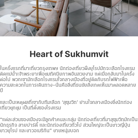
Heart of Sukhumvit
ในครั้งแรกที่มาเที่ยวกรุงเทพฯ นักท่องเที่ยวฝั่งยุโรปมักจะเลือกโรงแรม
ติดแม่น้ำเจ้าพระยาเพื่อชมทัศนียภาพอันสวยงาม แต่เมื่อกลับมาในครั้ง
ต่อไป พวกเขามักเลือกโรงแรมใจกลางเมืองที่อยู่ติดกับรถไฟฟ้าเพื่อ
ความสะดวกในการเดินทาง–นั่นคือสิ่งที่ธนชัยสังเกตเห็นมาตลอดหลาย
ปี
และเป็นเหตุผลที่เขากับทีมเลือก ‘สุขุมวิท’ ย่านใจกลางเมืองซึ่งนักท่อง
เที่ยวชุกชุม เป็นที่ตั้งของโรงแรม
“แต่ละส่วนของเมืองจะมีลูกค้าคนละกลุ่ม นักท่องเที่ยวที่มาสุขุมวิทมักเป็น
นักธุรกิจ สายปาร์ตี้ และนักท่องเที่ยวทั่วไป ส่วนใหญ่จะเป็นชาวญี่ปุ่น
ชาวยุโรป และชาวอเมริกัน” ชายหนุ่มบอก