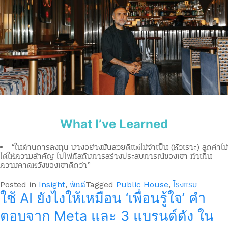
What I’ve Learned
“ในด้านการลงทุน บางอย่างมันสวยดีแต่ไม่จำเป็น (หัวเราะ) ลูกค้าไม่
ได้ให้ความสำคัญ ไปโฟกัสกับการสร้างประสบการณ์ของเขา ทำเกิน
ความคาดหวังของเขาดีกว่า”
Posted in
Insight
,
พักดี
Tagged
Public House
,
โรงแรม
ใช้ AI ยังไงให้เหมือน ‘เพื่อนรู้ใจ’ คำ
ตอบจาก Meta และ 3 แบรนด์ดัง ใน