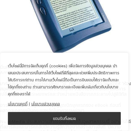
เว็บไซต์นี้มีการจัดเก็บคุกกี้ (cookies) เพื่อจัดการข้อมูลส่วนบุคคล นำ
นั่นคือช่วงเริ่มต้นของอุตสาหกรรม eBook ก่อนที่ Kindle ของ
Amazon หรือ iPad ของ Apple จะถือกำเนิดขึ้นเสียอีก
เสนอประสบการณ์ในการใช้เว็บไซต์ที่ดีที่สุดและช่วยเพิ่มประสิทธิภาพการ
ให้บริการแก่ท่าน การใช้งานเว็บไซต์นี้ถือเป็นการยินยอมให้เราจัดเก็บและ
มาร์ตินและมาร์คต้องการเปลี่ยน ‘วิธี’ ที่ผู้คนอ่านหนังสือ โดยทำให้ ‘ห้อง
ใช้คุกกี้ของท่าน ท่านสามารถศึกษารายละเอียดเพิ่มเติมเกี่ยวกับนโยบาย
สมุดขนาดเล็ก’ สามารถพกพาไปได้ทุกที่ รวมถึงมองเห็นโอกาสในการ
เปลี่ยนรูปแบบการเผยแพร่และจำหน่ายหนังสือจากกระดาษไปสู่ดิจิทัล
คุกกี้ของเราได้
นโยบายคุกกี้
|
นโยบายส่วนบุคคล
อาจกล่าวได้ว่า ทั้งคู่เป็นหนึ่งในผู้บุกเบิกยุคแรกของ eBook ก่อนที่
ตลาดจะกลายเป็นกระแสหลักในทศวรรษต่อมา
ยอมรับทั้งหมด
NuvoMedia ประสบความสำเร็จอย่างมากในอุตสาหกรรมนี้ อย่างไรก็ดี
ทั้งมาร์ตินและมาร์คกลับมีความรู้สึกว่าอยากสร้างบางสิ่งที่ ‘มีความ