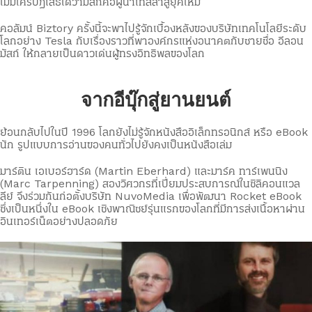
ไม่มีใครปฏิเสธได้ว่ามัสก์คือผู้นำเทสลาสู่ยุคใหม่
คอลัมน์ Biztory ครั้งนี้จะพาไปรู้จักเบื้องหลังของบริษัทเทคโนโลยีระดับ
โลกอย่าง Tesla กับเรื่องราวที่พาองค์กรแห่งอนาคตกับชายชื่อ อีลอน
มัสก์ ให้กลายเป็นดาวเด่นผู้ทรงอิทธิพลของโลก
จากอีบุ๊กสู่ยานยนต์
ย้อนกลับไปในปี 1996 โลกยังไม่รู้จักหนังสืออิเล็กทรอนิกส์ หรือ eBook
นัก รูปแบบการอ่านของคนทั่วไปยังคงเป็นหนังสือเล่ม
มาร์ติน เอเบอร์ฮาร์ด (Martin Eberhard) และมาร์ค ทาร์เพนนิง
(Marc Tarpenning) สองวิศวกรที่เปี่ยมประสบการณ์ในซิลิคอนแวล
ลีย์ จึงร่วมกันก่อตั้งบริษัท NuvoMedia เพื่อพัฒนา Rocket eBook
ซึ่งเป็นหนึ่งใน eBook เชิงพาณิชย์รุ่นแรกของโลกที่มีการส่งเนื้อหาผ่าน
อินเทอร์เน็ตอย่างปลอดภัย