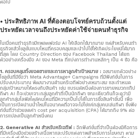
ต่อไป
• ประสิทธิภาพ AI ที่ต้องตอบโจทย์ครบถ้วนตั้งแต่
ประหยัดเวลาจนถึงประหยัดค่าใช้จ่ายคนทำธุรกิจ
ในเมื่อคนทำธุรกิจมีแพลตฟอร์ม AI ให้เลือกใช้มากมาย แต่สำหรับคนทำ
ธุรกิจแล้วโซลูชั่นแบบไหนที่ครอบคลุมและนำไปใช้ให้เกิดประโยชน์ได้มาก
ที่สุด โดย Country Direction ของ Facebook Thailand ได้ยก
ตัวอย่างเครื่องมือ AI ของ Meta ที่แบ่งการทำงานหลักๆ เป็น 4 ข้อ คือ
1.
ครอบคลุมทั้งยอดขายและการหาลูกค้าเป้าหมาย :
อสมายกตัวอย่าง
โซลูชั่นที่มีชื่อว่า Meta Advantage+ Campaigns ที่มีฟังก์ชั่นในการ
ปรับงบประมาณ พัฒนางานด้านครีเอทีฟอย่างเหมาะสม และกำหนด
กลุ่มเป้าหมายให้ตรงกับสินค้า เช่น แบรนด์หนึ่งต้องการขายหมวกแก๊ป
กีฬา AI ก็จะช่วยเจาะกลุ่มลูกค้าที่เป็นนักกีฬา ขณะเดียวกันก็จะดูว่ามี
ลูกค้ากลุ่มไลฟ์สไตล์คนไหนที่มีความเป็นไปได้ในการซื้อสินค้าชิ้นนี้ เพื่อ
เป็นการเปิดน่านน้ำใหม่ในอนาคตที่อาจจะไม่ใช่แค่กลุ่มคนเล่นกีฬา ซึ่งฟัง
ก์ชั่นที่ว่าช่วยลดค่า cost per acquisition (CPA) ได้มากถึง 9% ต่อ
การแปลงเป็นลูกค้าหนึ่งคน
2. Generative AI สำหรับครีเอทีฟ :
อีกฟังก์ชั่นที่จำเป็นต้องมีคือการ
ที่มีเครื่องมือช่วยสร้างเนื้อหาและปรับแต่งภาพสำหรับการโฆษณา ตาม