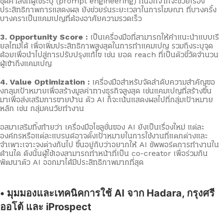
ชุดคำสั่งที่ผู้ใช้ระบุ (prompt engineering) ที่นอกจากจะช่วยเรื่อง
ประสิทธิภาพการแสดงผล ยังช่วยร่นระยะเวลาในการโฆษณา ที่บางครั้ง
บางคราเป็นแคมเปญที่ต้องอาศัยความรวดเร็ว
3. Opportunity Score :
เป็นเครื่องมือที่สามารถให้คำแนะนำแบบเรี
ยลไทม์ได้ เพื่อเพิ่มประสิทธิภาพสูงสุดในการทำแคมเปญ รวมถึงระบุจุด
ด้อยเพื่อนำไปสู่การปรับปรุงแก้ไข เช่น ยอด reach ที่เป็นตัวชี้วัดจำนวน
ผู้เข้าถึงแคมเปญ
4. Value Optimization :
เครื่องมือสำหรับจัดลำดับความสำคัญขอ
งกลุมเป้าหมายเพื่อสร้างมูลค่าทางธุรกิจสูงสุด เช่นแคมเปญที่สร้างขึ้น
มาเพื่อส่งเสริมการขายบ้าน ตัว AI ก็จะเน้นแสดงผลไปที่กลุ่มเป้าหมาย
หลัก เช่น กลุ่มคนวัยทำงาน
อสมาเสริมทิ้งท้ายว่า เครื่องมือโซลูชั่นของ AI ยังเป็นเรื่องใหม่ แต่ละ
องค์กรหรือแต่ละแบรนด์อาจตั้งเป้าหมายในการใช้งานที่แตกต่างและ
จำเพาะเจาะจงต่างกันไป ขึ้นอยู่กับว่าอยากให้ AI ซัพพอร์ตการทำงานใน
ด้านใด ดังนั้นผู้ใช้เองสามารถทำหน้าที่เป็น co-creator เพื่อร่วมกัน
พัฒนาตัว AI ออกมาได้มีประสิทธิภาพมากที่สุด
• มุมมองและเทคนิคการใช้ AI จาก Hadara, กรุงศรี
ออโต้ และ iProspect