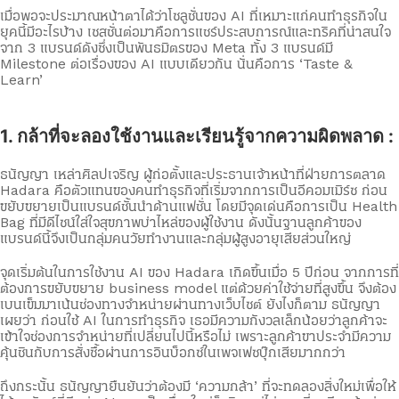
เมื่อพอจะประมาณหน้าตาได้ว่าโซลูชั่นของ AI ที่เหมาะแก่คนทำธุรกิจใน
ยุคนี้มีอะไรบ้าง เซสชั่นต่อมาคือการแชร์ประสบการณ์และทริคที่น่าสนใจ
จาก 3 แบรนด์ดังซึ่งเป็นพันธมิตรของ Meta ทั้ง 3 แบรนด์มี
Milestone ต่อเรื่องของ AI แบบเดียวกัน นั่นคือการ ‘Taste &
Learn’
1. กล้าที่จะลองใช้งานและเรียนรู้จากความผิดพลาด :
ธนัญญา เหล่าศิลปเจริญ ผู้ก่อตั้งและประธานเจ้าหน้าที่ฝ่ายการตลาด
Hadara คือตัวแทนของคนทำธุรกิจที่เริ่มจากการเป็นอีคอมเมิร์ซ ก่อน
ขยับขยายเป็นแบรนด์ชั้นนำด้านแฟชั่น โดยมีจุดเด่นคือการเป็น Health
Bag ที่มีดีไซน์ใส่ใจสุขภาพบ่าไหล่ของผู้ใช้งาน ดังนั้นฐานลูกค้าของ
แบรนด์นี้จึงเป็นกลุ่มคนวัยทำงานและกลุ่มผู้สูงอายุเสียส่วนใหญ่
จุดเริ่มต้นในการใช้งาน AI ของ Hadara เกิดขึ้นเมื่อ 5 ปีก่อน จากการที่
ต้องการขยับขยาย business model แต่ด้วยค่าใช้จ่ายที่สูงขึ้น จึงต้อง
เบนเข็มมาเน้นช่องทางจำหน่ายผ่านทางเว็บไซต์ ยังไงก็ตาม ธนัญญา
เผยว่า ก่อนใช้ AI ในการทำธุรกิจ เธอมีความกังวลเล็กน้อยว่าลูกค้าจะ
เข้าใจช่องการจำหน่ายที่เปลี่ยนไปนี้หรือไม่ เพราะลูกค้าขาประจำมีความ
คุ้นชินกับการสั่งซื้อผ่านการอินบ็อกซ์ในเพจเฟซบุ๊กเสียมากกว่า
ถึงกระนั้น ธนัญญายืนยันว่าต้องมี ‘ความกล้า’ ที่จะทดลองสิ่งใหม่เพื่อให้