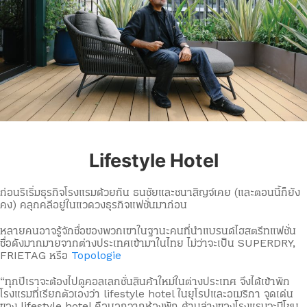
Lifestyle Hotel
ก่อนริเริ่มธุรกิจโรงแรมด้วยกัน ธนชัยและชนาสิญจ์เคย (และตอนนี้ก็ยัง
คง) คลุกคลีอยู่ในแวดวงธุรกิจแฟชั่นมาก่อน
หลายคนอาจรู้จักชื่อของพวกเขาในฐานะคนที่นำแบรนด์ไฮสตรีทแฟชั่น
ชื่อดังมากมายจากต่างประเทศเข้ามาในไทย ไม่ว่าจะเป็น SUPERDRY,
FRIETAG หรือ
Topologie
“ทุกปีเราจะต้องไปดูคอลเลกชั่นสินค้าใหม่ในต่างประเทศ จึงได้เข้าพัก
โรงแรมที่เรียกตัวเองว่า lifestyle hotel ในยุโรปและอเมริกา จุดเด่น
ของ lifestyle hotel คือนอกจากห้องพัก ด้านล่างของโรงแรมจะมีโซน