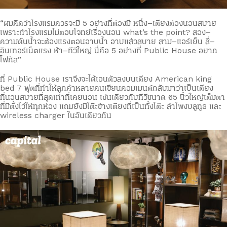
“ผมคิดว่าโรงแรมควรจะมี 5 อย่างที่ต้องมี หนึ่ง–เตียงต้องนอนสบาย
เพราะถ้าโรงแรมไม่ตอบโจทย์เรื่องนอน what’s the point? สอง–
ความดันน้ำจะต้องแรงตอนอาบน้ำ อาบแล้วสบาย สาม–แอร์เย็น สี่–
อินเทอร์เน็ตแรง ห้า–ทีวีใหญ่ นี่คือ 5 อย่างที่ Public House อยาก
โฟกัส”
ที่ Public House เราจึงจะได้เอนตัวลงบนเตียง American king
bed 7 ฟุตที่ทำให้ลูกค้าหลายคนเขียนคอมเมนต์กลับมาว่าเป็นเตียง
ที่นอนสบายที่สุดเท่าที่เคยนอน เช่นเดียวกับทีวีขนาด 65 นิ้วใหญ่เต็มตา
ที่มีตั้งไว้ให้ทุกห้อง แถมยังมีโต๊ะข้างเตียงที่เป็นทั้งโต๊ะ ลำโพงบลูทูธ และ
wireless charger ในอันเดียวกัน