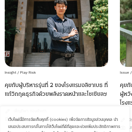
Insight
/
Play Risk
Issue
คุยกับผู้บริหารรุ่นที่ 2 ของโรงแรมอลิซาเบธ ที่
คุยก
แก้วิกฤตธุรกิจด้วยพลังราดหน้าและโซเชียลฯ
ผู้ห
โรงแ
เพ็ญทิพา ทองคำเภา
ณัฎฐาจิตรา ชินารมย์รัตน์
เว็บไซต์นี้มีการจัดเก็บคุกกี้ (cookies) เพื่อจัดการข้อมูลส่วนบุคคล นำ
จ
เสนอประสบการณ์ในการใช้เว็บไซต์ที่ดีที่สุดและช่วยเพิ่มประสิทธิภาพการ
ม