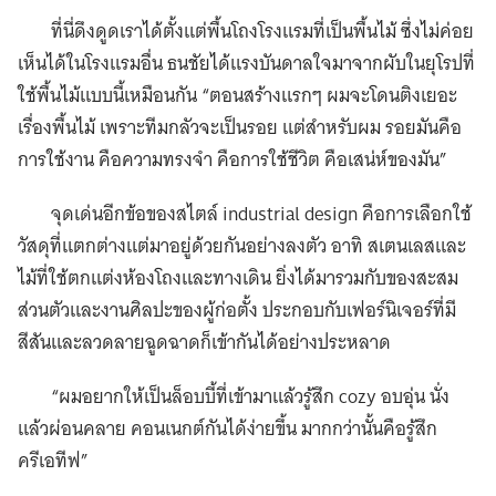
ที่นี่ดึงดูดเราได้ตั้งแต่พื้นโถงโรงแรมที่เป็นพื้นไม้ ซึ่งไม่ค่อย
เห็นได้ในโรงแรมอื่น ธนชัยได้แรงบันดาลใจมาจากผับในยุโรปที่
ใช้พื้นไม้แบบนี้เหมือนกัน “ตอนสร้างแรกๆ ผมจะโดนติงเยอะ
เรื่องพื้นไม้ เพราะทีมกลัวจะเป็นรอย แต่สำหรับผม รอยมันคือ
การใช้งาน คือความทรงจำ คือการใช้ชีวิต คือเสน่ห์ของมัน”
จุดเด่นอีกข้อของสไตล์ industrial design คือการเลือกใช้
วัสดุที่แตกต่างแต่มาอยู่ด้วยกันอย่างลงตัว อาทิ สเตนเลสและ
ไม้ที่ใช้ตกแต่งห้องโถงและทางเดิน ยิ่งได้มารวมกับของสะสม
ส่วนตัวและงานศิลปะของผู้ก่อตั้ง ประกอบกับเฟอร์นิเจอร์ที่มี
สีสันและลวดลายฉูดฉาดก็เข้ากันได้อย่างประหลาด
“ผมอยากให้เป็นล็อบบี้ที่เข้ามาแล้วรู้สึก cozy อบอุ่น นั่ง
แล้วผ่อนคลาย คอนเนกต์กันได้ง่ายขึ้น มากกว่านั้นคือรู้สึก
ครีเอทีฟ”