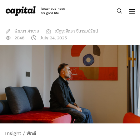
Skip
to
better business
content
for good life
พัฒนา ค้าขาย
ณัฎฐาจิตรา ชินารมย์รัตน์
2048
July 24, 2025
Insight
/
พักดี