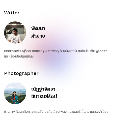
Writer
พัฒนา
ค้าขาย
นักอยากเขียนผู้รักทะเลและฤดูหนาวพอๆ กับหนังสุขซึ้ง สนใจประเด็น gender
และเรื่องป๊อปทุกแขนง
Photographer
ณัฎฐาจิตรา
ชินารมย์รัตน์
ช่างภาพที่สนุกกับการแต่งตัว อยู่กับเสียงเพลง และหลงรักในความทรงจำ Ig :