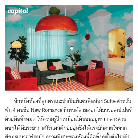
อีกหนึ่งห้องที่ลูกศรแนะนำเป็นพิเศษคือห้อง Suite สำหรับ
พัก 4 คนชื่อ New Romance ที่เพนต์ลายดอกไม้บนวอลเปเปอร์
ด้วยมือทั้งหมด ให้ความรู้สึกเหมือนได้นอนอยู่ท่ามกลางสวน
ดอกไม้ มีบรรยากาศโรแมนติกอบอุ่นซึ่งได้แรงบันดาลใจจาก
ศิลปะแนวอาร์ตนูโว ความพิเศษของห้องนี้คือทั้งคู่ตั้งต้นไอเดีย