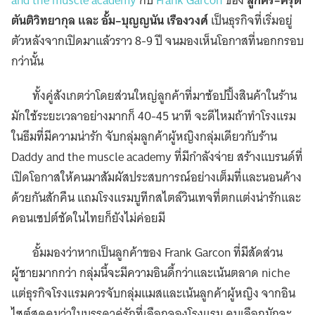
and the muscle academy
กับ
Frank Garcon
ของ
ลูกศร–ศรุติ
ตันติวิทยากุล และ อั้ม–บุญญนัน เรืองวงศ์
เป็นธุรกิจที่เริ่มอยู่
ตัวหลังจากเปิดมาแล้วราว 8-9 ปี จนมองเห็นโอกาสที่นอกกรอบ
กว่านั้น
ทั้งคู่สังเกตว่าโดยส่วนใหญ่ลูกค้าที่มาช้อปปิ้งสินค้าในร้าน
มักใช้ระยะเวลาอย่างมากก็ 40-45 นาที จะดีไหมถ้าทำโรงแรม
ในธีมที่มีความน่ารัก จับกลุ่มลูกค้าผู้หญิงกลุ่มเดียวกับร้าน
Daddy and the muscle academy ที่มีกำลังจ่าย สร้างแบรนด์ที่
เปิดโอกาสให้คนมาสัมผัสประสบการณ์อย่างเต็มที่และนอนค้าง
ด้วยกันสักคืน แถมโรงแรมบูทีกสไตล์วินเทจที่ตกแต่งน่ารักและ
คอนเซปต์ชัดในไทยก็ยังไม่ค่อยมี
อั้มมองว่าหากเป็นลูกค้าของ Frank Garcon ที่มีสัดส่วน
ผู้ชายมากกว่า กลุ่มนี้จะมีความอินดี้กว่าและเน้นตลาด niche
แต่ธุรกิจโรงแรมควรจับกลุ่มแมสและเน้นลูกค้าผู้หญิง จากอิน
ไซต์สุดคมว่าในบรรดาคู่รักที่เลือกจองโรงแรม คนเลือกมักจะ