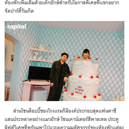
ห้องพักเพิ่มเติมด้วยเค้กยักษ์สำหรับโอกาสพิเศษที่แขกอยาก
จัดปาร์ตี้วันเกิด
ส่วนโซนล็อบบี้ของโรงแรมก็มีองค์ประกอบสุดแฟนตาซี
แสนประหลาดอย่างแมวยักษ์ โซนเคาน์เตอร์สีพาลเทล ประตู
ลิฟต์วิเศษที่พร้อมพาไปแวะดูความมหัศจรรย์ของห้องพักแต่ละ