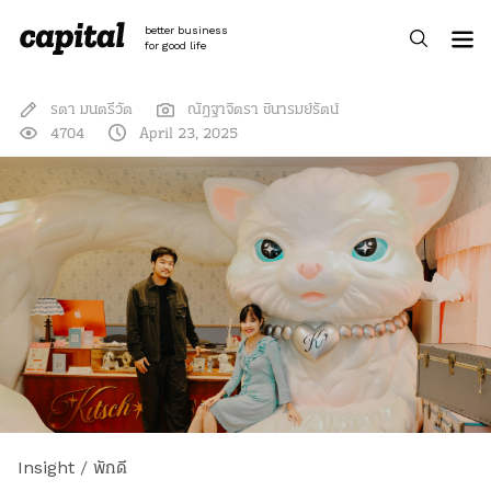
Skip
to
better business
content
for good life
รตา มนตรีวัต
ณัฎฐาจิตรา ชินารมย์รัตน์
4704
April 23, 2025
Insight
/
พักดี