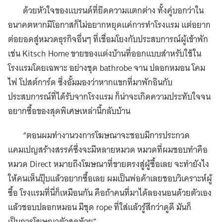
ด้วยหัวใจของแบรนด์ที่ยึดความแตกต่าง ทั้งคู่บอกว่าใน
อนาคตหากมีโอกาสก็ไม่อยากหยุดแค่การทำโรงแรม แต่อยาก
ต่อยอดสู่หมวดธุรกิจอื่นๆ ที่เชื่อมโยงกับประสบการณ์ผู้เข้าพัก
เช่น Kitsch Home ขายของแต่งบ้านที่ออกแบบสำหรับใช้ใน
โรงแรมโดยเฉพาะ อย่างชุด bathrobe จาน ปลอกหมอน โคม
ไฟ โปสต์การ์ด ซึ่งอั้มมองว่าหากแขกที่มาพักอินกับ
ประสบการณ์ที่ได้รับจากโรงแรม ก็น่าจะเกิดความประทับใจจน
อยากซื้อของสุดพิเศษเหล่านี้กลับบ้าน
“ตอนผมทำงานวงการโฆษณาจะชอบมีการประกวด
แคมเปญสร้างสรรค์ซึ่งจะมีหลายหมวด หมวดที่ผมชอบทำคือ
หมวด Direct หมายถึงโฆษณาที่ขายตรงสู่ผู้ซื้อเลย จะทำยังไง
ให้คนเห็นปุ๊บแล้วอยากซื้อเลย ผมเป็นพ่อค้าเลยชอบวิเคราะห์ผู้
ซื้อ โรงแรมที่นี่ก็เหมือนกัน คือถ้าคนที่มาได้ลองนอนด้วยตัวเอง
แล้วชอบปลอกหมอน มีชุด rope ที่ใส่แล้วรู้สึกว่าดูดี มันก็
เป็นการโฆษณาตัวสุดท้าย”