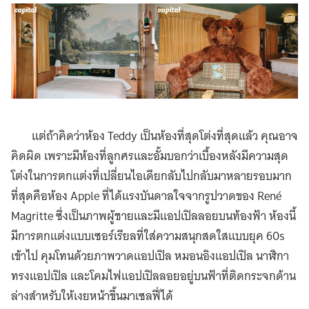
แต่ถ้าคิดว่าห้อง Teddy เป็นห้องที่สุดโต่งที่สุดแล้ว คุณอาจ
คิดผิด เพราะมีห้องที่ลูกศรและอั้มบอกว่าเบื้องหลังมีความสุด
โต่งในการตกแต่งที่เปลี่ยนไอเดียกลับไปกลับมาหลายรอบมาก
ที่สุดคือห้อง Apple ที่ได้แรงบันดาลใจจากรูปวาดของ René
Magritte ซึ่งเป็นภาพผู้ชายและมีแอปเปิลลอยบนท้องฟ้า ห้องนี้
มีการตกแต่งแบบเซอร์เรียลที่ใส่ความสนุกสดใสแบบยุค 60s
เข้าไป คุมโทนด้วยภาพวาดแอปเปิล หมอนอิงแอปเปิล นาฬิกา
ทรงแอปเปิล และโคมไฟแอปเปิลลอยอยู่บนฟ้าที่ติดกระจกด้าน
ล่างสำหรับให้เงยหน้าขึ้นมาเซลฟี่ได้