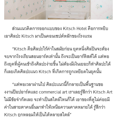
ส่วนแนวคิดการออกแบบของ Kitsch Hotel คือการหยิบ
เอาศิลปะ Kitsch มาเป็นคอนเซปต์หลักของโรงแรม
“Kitsch คือศิลปะไร้ค่าในสมัยก่อน ยุคหนึ่งศิลปินจะต้อง
จบจากโรงเรียนสอนอาร์ตเท่านั้น ถึงจะเป็นอาร์ทิสต์ได้ แต่พอ
ถึงยุคที่ผู้คนเข้าถึงศิลปะง่ายขึ้น ไม่ต้องมีเงินเยอะก็ทำศิลปะได้
ก็เลยเกิดศิลปะแนว Kitsch ที่เกิดการถูกเหยียดในยุคนั้น
“แต่พอเวลาผ่านไป ศิลปะแนวนี้ก็กลายเป็นพื้นฐานขอ
งงานป๊อปอาร์ตและ commercial art เราเลยรู้สึกว่า Kitsch Art
ไม่มีข้อจำกัดเลย จะทำเป็นสไตล์ไหนก็ได้ เอาของที่ดูไม่ค่อยมี
ค่าในสายตาคนอื่นมาทำให้เหนือความคาดหมายได้ รู้สึกว่า
Kitsch ถูกหลอมให้เป็นได้หลายสไตล์”