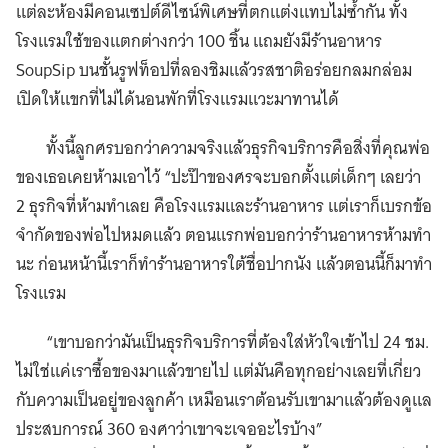
แต่ละห้องมีคอนเซปต์ดีไซน์พิเศษที่ตกแต่งแทบไม่ซ้ำกัน ทั้ง
โรงแรมใช้ของแตกต่างกว่า 100 ชิ้น แถมยังมีร้านอาหาร
SoupSip บนชั้นรูฟท็อปที่ลองชิมแล้วรสชาติอร่อยกลมกล่อม
เปิดให้แขกที่ไม่ได้นอนพักที่โรงแรมแวะมาทานได้
ทั้งนี้ลูกศรบอกว่าความจริงแล้วธุรกิจบริการคือสิ่งที่คุณพ่อ
ของเธอเคยห้ามเอาไว้ “ปะป๊าของศรจะบอกตั้งแต่เด็กๆ เลยว่า
2 ธุรกิจที่ห้ามทำเลย คือโรงแรมและร้านอาหาร แต่เราก็เบรกข้อ
จำกัดของพ่อไปหมดแล้ว ตอนแรกพ่อบอกว่าร้านอาหารห้ามทำ
นะ ก่อนหน้านี้เราก็ทำร้านอาหารใต้ชื่อปากนัง แล้วตอนนี้ก็มาทำ
โรงแรม
“เขาบอกว่ามันเป็นธุรกิจบริการที่ต้องใส่หัวใจเข้าไป 24 ชม.
ไม่ใช่แค่เราซื้อของมาแล้วขายไป แต่มันคือทุกอย่างเลยที่เกี่ยว
กับความเป็นอยู่ของลูกค้า เหมือนเราต้อนรับเขามาแล้วต้องดูแล
ประสบการณ์ 360 องศาว่าเขาจะเจออะไรบ้าง”