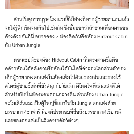
สำหรับสุภาพบุรุษ โรงแรมนี้ก็มีห้องที่หากผู้ชายมานอนแล้ว
จะไม่รู้สึกเขินจนเกินไปเช่นกัน ซึ่งอั้มบอกว่าถ้าชวนเพื่อนมานอน
ค้างด้วยกันที่นี่ อยากจอง 2 ห้องติดกันคือห้อง Hideout Cabin
กับ Urban Jungle
คอนเซปต์ของห้อง Hideout Cabin นั้นตรงตามชื่อคือ
คล้ายห้องใต้หลังคาหรือห้องใต้บันไดที่จำลองโลกส่วนตัวของ
เด็กผู้ชาย ของตกแต่งในห้องเต็มไปด้วยของเล่นและของใช้
สไตล์ผู้ชายขี้เล่นที่ยังสนุกกับวัยเด็ก มีโคมไฟที่เล่นแสงสีได้
สำหรับเปิดในห้องนอนตอนกลางคืน ส่วนห้อง Urban Jungle
จะโมเดิร์นและเป็นผู้ใหญ่ขึ้นมาในธีม Jungle ตกแต่งด้วย
บรรยากาศซาฟารี มีองค์ประกอบที่สื่อถึงบรรยากาศเขียวขจี
และของตกแต่งเป็นสิงสาราสัตว์ต่างๆ