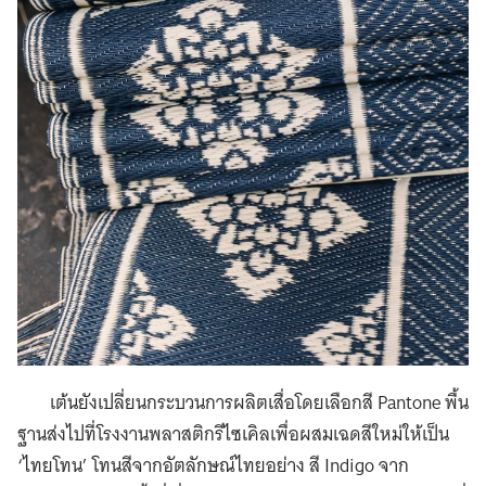
เต้นยังเปลี่ยนกระบวนการผลิตเสื่อโดยเลือกสี Pantone พื้น
ฐานส่งไปที่โรงงานพลาสติกรีไซเคิลเพื่อผสมเฉดสีใหม่ให้เป็น
‘ไทยโทน’ โทนสีจากอัตลักษณ์ไทยอย่าง สี Indigo จาก