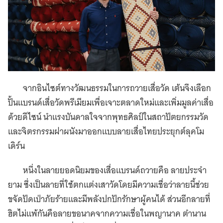
จากอินไซต์ทางวัฒนธรรมในการถวายเสื่อวัด เต้นจึงเลือก
ปั้นแบรนด์เสื่อวัดพรีเมียมเพื่อเจาะตลาดใหม่และเพิ่มมูลค่าเสื่อ
ด้วยดีไซน์ นำแรงบันดาลใจจากพุทธศิลป์ในสถาปัตยกรรมวัด
และจิตรกรรมฝาผนังมาออกแบบลายเสื่อไทยประยุกต์ลุคโม
เดิร์น
หนึ่งในลายยอดนิยมของเสื่อแบรนด์ถวายคือ ลายประจำ
ยาม ซึ่งเป็นลายที่ใช้ตกแต่งเสาวัดโดยมีความเชื่อว่าลายนี้ช่วย
ขจัดปัดเป่าภัยร้ายและมีพลังปกปักรักษาผู้คนได้ ส่วนอีกลายที่
ฮิตไม่แพ้กันคือลายขอนาคจากความเชื่อในพญานาค ตำนาน