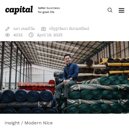
Skip
to
better business
content
for good life
รตา มนตรีวัต
ณัฎฐาจิตรา ชินารมย์รัตน์
4032
April 16, 2025
Insight
/
Modern Nice