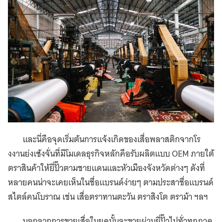
และนี่คือจุดเริ่มต้นการแจ้งเกิดของเสื่อพลาสติกจากโร
งงานย่งเซ้งจั่นที่มีโมเดลธุรกิจหลักคือรับผลิตแบบ OEM ภายใต้
ตราสินค้าให้ยี่ปั๊วตามชายแดนและหัวเมืองจังหวัดต่างๆ ดังที่
หลายคนน่าจะเคยเห็นในชื่อแบรนด์ง่ายๆ ตามประสาชื่อแบรนด์
สไตล์คนโบราณ เช่น เสื่อตราทานตะวัน ตราสิงโต ตราม้า ฯลฯ
นอกจากการขายเสื่อในยุคนั้นจะขายผ่านยี่ปั๊วไปทั่วทุกภาค