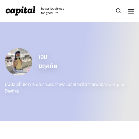
Skip
to
better business
content
for good life
เอม
มฤคทัต
มีพี่น้องเป็นหมา 3 ตัว และพบว่าเพลงปลุกใจหาได้จากเพลย์ลิสต์ K-pop
Daebak