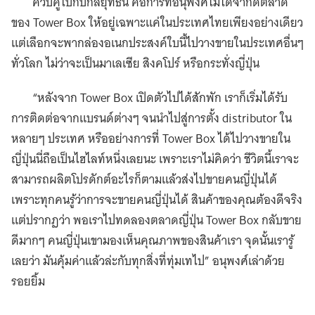
ควบคู่ไปกับกลยุทธ์นี้ คือการที่อนุพงศ์ไม่ได้จำกัดตลาด
ของ Tower Box ให้อยู่เฉพาะแค่ในประเทศไทยเพียงอย่างเดียว
แต่เลือกจะพากล่องอเนกประสงค์ใบนี้ไปวางขายในประเทศอื่นๆ
ทั่วโลก ไม่ว่าจะเป็นมาเลเซีย สิงคโปร์ หรือกระทั่งญี่ปุ่น
“หลังจาก Tower Box เปิดตัวไปได้สักพัก เราก็เริ่มได้รับ
การติดต่อจากแบรนด์ต่างๆ จนนำไปสู่การตั้ง distributor ใน
หลายๆ ประเทศ หรืออย่างการที่ Tower Box ได้ไปวางขายใน
ญี่ปุ่นนี่ถือเป็นไฮไลท์หนึ่งเลยนะ เพราะเราไม่คิดว่า ชีวิตนี้เราจะ
สามารถผลิตโปรดักต์อะไรก็ตามแล้วส่งไปขายคนญี่ปุ่นได้
เพราะทุกคนรู้ว่าการจะขายคนญี่ปุ่นได้ สินค้าของคุณต้องดีจริง
แต่ปรากฏว่า พอเราไปทดลองตลาดญี่ปุ่น Tower Box กลับขาย
ดีมากๆ คนญี่ปุ่นเขามองเห็นคุณภาพของสินค้าเรา จุดนั้นเรารู้
เลยว่า มันคุ้มค่าแล้วล่ะกับทุกสิ่งที่ทุ่มเทไป” อนุพงศ์เล่าด้วย
รอยยิ้ม