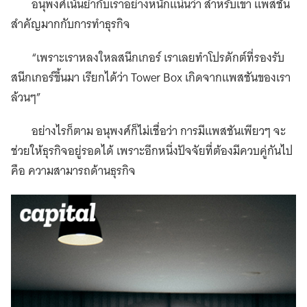
อนุพงศ์เน้นย้ำกับเราอย่างหนักแน่นว่า สำหรับเขา แพสชัน
สำคัญมากกับการทำธุรกิจ
“เพราะเราหลงใหลสนีกเกอร์ เราเลยทำโปรดักต์ที่รองรับ
สนีกเกอร์ขึ้นมา เรียกได้ว่า Tower Box เกิดจากแพสชันของเรา
ล้วนๆ”
อย่างไรก็ตาม อนุพงศ์ก็ไม่เชื่อว่า การมีแพสชันเพียวๆ จะ
ช่วยให้ธุรกิจอยู่รอดได้ เพราะอีกหนึ่งปัจจัยที่ต้องมีควบคู่กันไป
คือ ความสามารถด้านธุรกิจ