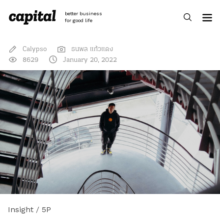
Skip
to
better business
content
for good life
Calypso
ธนพล แก้วแดง
8629
January 20, 2022
Insight
/
5P