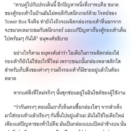
“ควบคู่ไปกับประเด็นนี้ อีกปัญหาหนึ่งที่เราพบคือ ขนาด
ของตู้รองเท้าในบ้านมันไม่พอดีกับสนีกเกอร์ด้วย โจทย์ของ
Tower Box จึงคือ ทำยังไงถึงจะผลิตกล่องรองเท้าที่นอกจาก
จะขนาดเหมาะสมกับสนีกเกอร์ และแก้ปัญหาเรื่องตู้รองเท้าเต็ม
ไปพร้อมๆ กันได้” อนุพงศ์อธิบาย
อย่างไรก็ตาม อนุพงศ์เล่าว่า ไอเดียในการผลิตกล่องใส่
รองเท้าก็ยังไม่ใช่อะไรที่ใหม่ เพราะขณะนั้นกล่องพลาสติกใส
สำหรับเก็บสิ่งของต่างๆ รวมถึงรองเท้าก็มีขายอยู่แล้วในท้อง
ตลาด
หากแต่สิ่งที่ใหม่จริงๆ นั้นซุกซ่อนอยู่ในอินไซต์ของผู้ใช้งาน
“ว่ากันตรงๆ ตอนนั้นเราก็เห็นคนซื้อกล่องใสๆ จากสำเพ็ง
มาใส่รองเท้าแล้วเรียงๆ กันขึ้นไปอยู่แล้วนะ มันไม่ใช่ไอเดียใหม่
เพียงแต่ปัญหาของทั่วไปคือ มันเป็นกล่องแบบเปิดฝาข้างบน นั่น