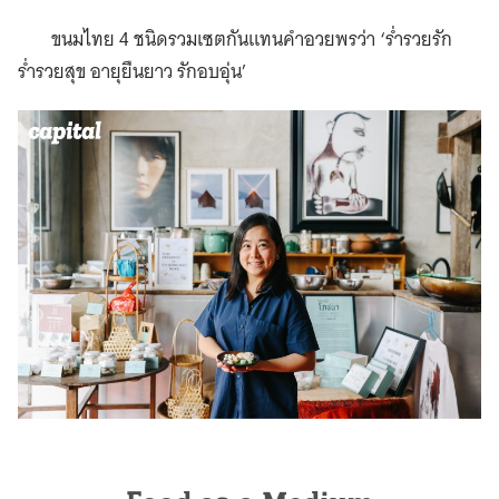
ขนมไทย 4 ชนิดรวมเซตกันแทนคำอวยพรว่า ‘ร่ำรวยรัก
ร่ำรวยสุข อายุยืนยาว รักอบอุ่น’