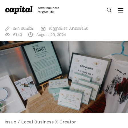
Skip
to
better business
content
for good life
รตา มนตรีวัต
ณัฎฐาจิตรา ชินารมย์รัตน์
6140
August 29, 2024
Issue
/
Local Business X Creator