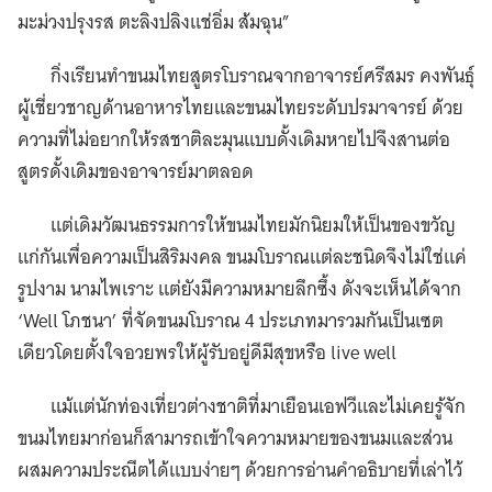
มะม่วงปรุงรส ตะลิงปลิงแช่อิ่ม ส้มฉุน”
กิ่งเรียนทำขนมไทยสูตรโบราณจากอาจารย์ศรีสมร คงพันธุ์
ผู้เชี่ยวชาญด้านอาหารไทยและขนมไทยระดับปรมาจารย์ ด้วย
ความที่ไม่อยากให้รสชาติละมุนแบบดั้งเดิมหายไปจึงสานต่อ
สูตรดั้งเดิมของอาจารย์มาตลอด
แต่เดิมวัฒนธรรมการให้ขนมไทยมักนิยมให้เป็นของขวัญ
แก่กันเพื่อความเป็นสิริมงคล ขนมโบราณแต่ละชนิดจึงไม่ใช่แค่
รูปงาม นามไพเราะ แต่ยังมีความหมายลึกซึ้ง ดังจะเห็นได้จาก
‘Well โภชนา’ ที่จัดขนมโบราณ 4 ประเภทมารวมกันเป็นเซต
เดียวโดยตั้งใจอวยพรให้ผู้รับอยู่ดีมีสุขหรือ live well
แม้แต่นักท่องเที่ยวต่างชาติที่มาเยือนเอฟวีและไม่เคยรู้จัก
ขนมไทยมาก่อนก็สามารถเข้าใจความหมายของขนมและส่วน
ผสมความประณีตได้แบบง่ายๆ ด้วยการอ่านคำอธิบายที่เล่าไว้