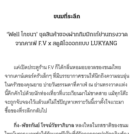
ขนมที่ระลึก
‘Well โภชนา’ ชุดสินค้าของฝากกิมมิกเก๋ย่านทรงวาด
จากคาเฟ่ F.V x สตูดิโอออกแบบ LUKYANG
แค่เปิดประตูร้าน F.V ก็ได้กลิ่นหอมอบอวลของขนมไทย
จากเคาน์เตอร์ครัวเล็กๆ ที่มีบรรยากาศชวนให้นึกถึงความอบอุ่น
ในครัวของคุณยาย บ่ายวันธรรมดาที่คาเฟ่ ณ ย่านทรงวาดแห่ง
นี้คึกคักไปด้วยนักท่องเที่ยวที่แวะเวียนมาไม่ขาดสาย แม้ทุกโต๊ะ
จะถูกจับจองไว้แล้วแต่ไม่ใช่ปัญหาเพราะวันนี้เราตั้งใจแวะมา
ซื้อของที่ระลึกกลับไป
กิ่ง–พัชรกันย์ โรจน์วัชราภิบาล
หลงใหลในรสชาติของขนม