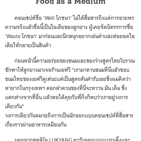
Food as a Medium
คอนเซปต์ชื่อ ‘Well โภชนา’ ไม่ได้สื่อสารถึงแค่การอวยพร
ความจริงแล้วชื่อนี้เป็นไอเดียของลูกยาง ผู้เคยจัดนิทรรการชื่อ
‘Waste โภชนา’ มาก่อนและนึกสนุกอยากเล่นคำและต่อยอดไอ
เดียให้กลายเป็นสินค้า
ก่อนหน้านี้ความอร่อยของขนมและของว่างสูตรไทยโบราณ
ชักพาให้ลูกยางมาเจอร้านเอฟวี “เรามาทานขนมที่นี่แล้วชอบ
ขนมไทยของเอฟวีดูเท่นะแต่เป็นสูตรต้นตำรับเลยซึ่งผมคิดว่า
หายากในกรุงเทพฯ ดอกลำดวนของที่นี่จะหวาน มัน เค็ม ซึ่ง
แตกต่างจากที่อื่น แล้วพอได้คุยกับพี่กิ่งก็พบว่าเราอยู่วงการ
เดียวกัน”
วงการเดียวกันหมายถึงการเป็นนักออกแบบคอนเซปต์ที่สื่อสาร
เรื่องราวผ่านอาหารเหมือนกัน
นอกจากสตูดิโอ LUKYANG จะรับออกแบบแบรนดิ้งและ