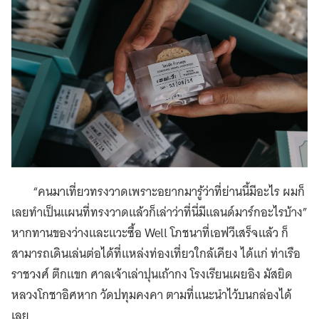
“คนมาเที่ยวทรงวาดเพราะอยากมารู้ว่าที่ย่านนี้มีอะไร ผมก็
เลยทำเป็นแผนที่ทรงวาดแล้วก็เล่าว่าที่นี่มีแลนด์มาร์กอะไรบ้าง”
หากทานของว่างและแวะซื้อ Well โภชนาที่เอฟวีเสร็จแล้ว ก็
สามารถเดินเล่นต่อได้ที่แหล่งท่องเที่ยวใกล้เคียง ได้แก่ ท่าเรือ
ราชวงศ์ ตึกแขก ศาลเจ้าเล่าปุนเถ้ากง โรงเรียนเผยอิง มัสยิด
หลวงโกชาอิศหาก วัดปทุมคงคา ตามที่แนะนำไว้บนกล่องได้
เลย