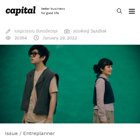
Skip
to
better business
content
for good life
เบญจวรรณ มังกรอัศวกุล
สรรพัชญ์ วัฒนสิงห์
20364
January 29, 2022
Issue
/
Entreplanner