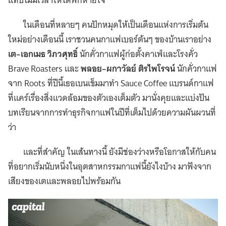
แทบไม่มีเวลาให้ได้พักหายใจ
ในเดือนที่หลายๆ คนปักหมุดให้เป็นเดือนแห่งการเริ่มต้น
ใหม่อย่างเดือนนี้ เราชวนคนกาแฟเบอร์ต้นๆ ของบ้านเราอย่าง
เต–เอกเมธ วิภวศุทธิ์
นักคั่วกาแฟผู้ก่อตั้งคาเฟ่และโรงคั่ว
Brave Roasters และ
พลอย–ผกาวัลย์ ติรไพโรจน์
นักคั่วกาแฟ
จาก Roots ที่ปีนี้เธอเบนเข็มมาทำ Sauce Coffee แบรนด์กาแฟ
ที่แคร์เรื่องสิ่งแวดล้อมของตัวเองเต็มตัว มานั่งคุยและแบ่งปัน
บทเรียนจากการทำธุรกิจกาแฟในปีที่เต็มไปด้วยความผันผวนที่
ว่า
และที่สำคัญ ในเส้นทางนี้ ยังมีช่องว่างหรือโอกาสให้กับคน
ที่อยากเริ่มนับหนึ่งในอุตสาหกรรมกาแฟนี้ยังไงบ้าง มาฟังจาก
เสียงของเตและพลอยไปพร้อมกัน