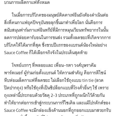
บวนการผลิตกาแฟทั้งหมด
ในเมื่อการบริโภคของมนุษย์ติดคาเฟอีนยังต้องดำเนินต่อ
สิ่งที่คนกาแฟยุคปัจจุบันขอลุกขึ้นมาทำเพื่อโลก นั่นคือการ
สนับสนุนฟาร์มกาแฟอินทรีย์ที่มีการหมุนเวียนทรัพยากรในนั้น
ลดการปล่อยคาร์บอนในการขนส่ง รวมทั้งลดขยะที่เกิดจากการ
บริโภคให้ได้มากที่สุด ซึ่งขวบปีแรกของแบรนด์น้องใหม่อย่าง
Sauce Coffee ก็ได้เลือกจริงจังในประเด็นสุดท้าย
โจทย์แรกๆ ที่พลอยและ เพื่อน–รตา วงศ์บุษราคัม
พาร์ตเนอร์ ผู้ร่วมก่อตั้งแบรนด์ ให้ความสำคัญ คือการดีไซน์
หีบห่อเมล็ดกาแฟที่ลดขยะ ไม่เลือกใช้ถุงแบบ tin tie (ลวด
ปิดปากถุง) หรือใช้ถุงที่เป็นซิปล็อกแบบที่โรงคั่วอื่นๆ ใช้ เพราะ
ถุงเหล่านี้ประกอบด้วยวัสดุ 2-3 ประเภทที่ถูกผนึกไว้ด้วยกัน
ทำให้ยากต่อการเข้าสู่กระบวนการรีไซเคิล และแม้โปรดักต์ของ
Sauce Coffee จะมีกล่องแข็งด้านนอกที่ถูกออกแบบมาสวยกริบ