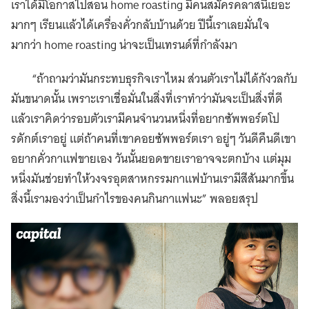
เราได้มีโอกาสไปสอน home roasting มีคนสมัครคลาสนี้เยอะ
มากๆ เรียนแล้วได้เครื่องคั่วกลับบ้านด้วย ปีนี้เราเลยมั่นใจ
มากว่า home roasting น่าจะเป็นเทรนด์ที่กำลังมา
“ถ้าถามว่ามันกระทบธุรกิจเราไหม ส่วนตัวเราไม่ได้กังวลกับ
มันขนาดนั้น เพราะเราเชื่อมั่นในสิ่งที่เราทำว่ามันจะเป็นสิ่งที่ดี
แล้วเราคิดว่ารอบตัวเรามีคนจำนวนหนึ่งที่อยากซัพพอร์ตโป
รดักต์เราอยู่ แต่ถ้าคนที่เขาคอยซัพพอร์ตเรา อยู่ๆ วันดีคืนดีเขา
อยากคั่วกาแฟขายเอง วันนั้นยอดขายเราอาจจะตกบ้าง แต่มุม
หนึ่งมันช่วยทำให้วงจรอุตสาหกรรมกาแฟบ้านเรามีสีสันมากขึ้น
สิ่งนี้เรามองว่าเป็นกำไรของคนกินกาแฟนะ” พลอยสรุป