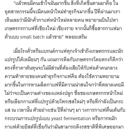
“แล้วพอมีคนเข้าใจมันมากขึ้น สิ่งที่เกิดขึ้นตามมาคือ ใน
อุตสาหกรรมนี้จะมีคนหน้าใหม่ทำธุรกิจมากขึ้น ปีที่ผ่านมาเรา
เห็นเลยว่ามีนักคั่วกาแฟหน้าใหม่หลายคน พยายามบินไปหา
เกษตรกรกาแฟที่เชียงใหม่ เชียงราย จากนั้นก็ซื้อสารกาแฟมา
คั่วแบบ small batch แล้วขาย” พลอยเสริม
เมื่อโรงคั่วหรือแบรนด์กาแฟทุกเจ้าเข้าถึงเกษตรกรและนัก
แปรรูปได้เหมือนๆ กัน แถมการดีลกับเกษตรกรโดยตรงก็ดีกว่า
ตรงที่ราคาต้นทุนจะไม่มีส่วนที่ต้องเสียให้กับพ่อค้าคนกลาง
ความท้าทายของคนทำธุรกิจกาแฟคือ ต้องใช้ความพยายาม
มากขึ้นในการหาเมล็ดกาแฟที่มีความน่าสนใจกว่าที่ตลาดเคยมี
ไม่ว่าจะเป็นความต่างของแหล่งปลูก ชื่อของเกษตรกรหน้าใหม่
หรือเลือกกาแฟที่แปรรูปด้วยโพรเซสใหม่ๆ หรือที่กำลังเป็นกระ
แส ณ เวลานั้น ตัวอย่างเช่น ปีที่ผ่านๆ มา วงการกาแฟตื่นเต้นกับ
กระบวนการแปรรูปแบบ yeast fermentation หรือการหมัก
กาแฟด้วยยีสต์ที่เชื่อกันว่ามันสามารถดึงรสชาติที่พิเศษออกมา