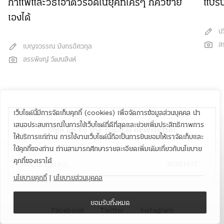
กาแฟและวิธีเอาตัวรอดในยุคที่ใครๆ ก็คั่วขาย
แบรน
เองได้
ป
ส
เบญจวรรณ มังกรอัศวกุล
สรรพัชญ์ วัฒนสิงห์
เว็บไซต์นี้มีการจัดเก็บคุกกี้ (cookies) เพื่อจัดการข้อมูลส่วนบุคคล นำ
เสนอประสบการณ์ในการใช้เว็บไซต์ที่ดีที่สุดและช่วยเพิ่มประสิทธิภาพการ
Sign up to the capital newsletter
ให้บริการแก่ท่าน การใช้งานเว็บไซต์นี้ถือเป็นการยินยอมให้เราจัดเก็บและ
YOUR EMAIL
ใช้คุกกี้ของท่าน ท่านสามารถศึกษารายละเอียดเพิ่มเติมเกี่ยวกับนโยบาย
คุกกี้ของเราได้
SUBMIT
นโยบายคุกกี้
|
นโยบายส่วนบุคคล
ยอมรับทั้งหมด
Facebook
Twitter
Instagram