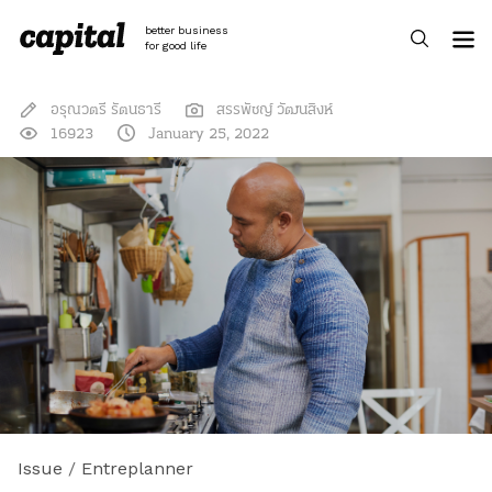
Skip
to
better business
content
for good life
อรุณวตรี รัตนธารี
สรรพัชญ์ วัฒนสิงห์
16923
January 25, 2022
Issue
/
Entreplanner