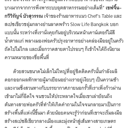
บางมากจากการพึ่งพาระบบอุตสาหกรรมอย่างเต็มที่”
เชฟจิ้น–
กวีวิรัญจ์ บัวสุวรรณ
เจ้าของร้านอาหารแนว Chef’s Table และ
สเปซเขียวชอุ่มกลางย่านลาดพร้าว Slow Life Bangkok บอก
แบบนั้น ระหว่างที่เรานั่งคุยกันอยู่บริเวณหน้าเคาน์เตอร์ไม้สี
น้ำตาลแก่ พลางมองพ่อครัวปรุงอาหารอย่างคล่องมืออยู่ในครัว
ถัดไปไม่ไกล และเมื่อกวาดสายตาไปรอบๆ ก็เข้าใจได้ถึงนิยาม
ความหมายของชื่อพื้นที่
ด้วยสวนขนาดไม่เล็กไม่ใหญ่ที่อยู่ชิดติดครัวนั้นกำลังผลิ
ดอกออกผลทักทายผู้มาเยือนอย่างเราอยู่เงียบๆ เป็นความช้า
และงามซึ่งสวนทางกับบรรยากาศภายนอกรั้วที่เราเพิ่งก้าวผ่าน
เข้ามาไม่กี่อึดใจ จนชวนให้ประหลาดใจเมื่อเขาเล่าย้อนถึง
ต้นทางสายพ่อครัวที่ทำให้เกิดคำถามในใจจนกลายมาเป็นการ
สร้างพื้นที่แห่งนี้ขึ้นมา ด้วยน้อยคนจะรู้ว่าก่อนที่เขาจะเริ่มลงมือ
สร้างสเปซสีเขียวกลางเมืองและมุ่งหน้าสู่เส้นทางสายเกษตร