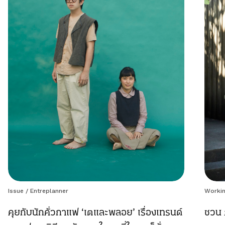
Issue
/
Entreplanner
Workin
คุยกับนักคั่วกาแฟ ‘เตและพลอย’ เรื่องเทรนด์
ชวน 