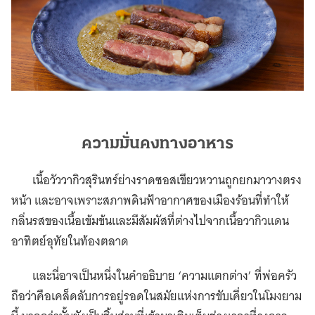
ความมั่นคงทางอาหาร
เนื้อวัววากิวสุรินทร์ย่างราดซอสเขียวหวานถูกยกมาวางตรง
หน้า และอาจเพราะสภาพดินฟ้าอากาศของเมืองร้อนที่ทำให้
กลิ่นรสของเนื้อเข้มข้นและมีสัมผัสที่ต่างไปจากเนื้อวากิวแดน
อาทิตย์อุทัยในท้องตลาด
และนี่อาจเป็นหนึ่งในคำอธิบาย ‘ความแตกต่าง’ ที่พ่อครัว
ถือว่าคือเคล็ดลับการอยู่รอดในสมัยแห่งการขับเคี่ยวในโมงยาม