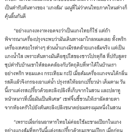
เป็นตำรับต้นทางของ ‘แกงส้ม’ เมนูที่ไม่ว่าคนไทยภาคไหนต่างก็
คุ้นลิ้นกันดี
“อย่างแกงเหงาหงอดจะว่าเป็นแกงไทยก็ใช่ แต่ถ้า
พิจารณาเครื่องปรุงจะพบว่ามันเดินทางมาไกลหมดเลย ทั้งพริก
เครื่องเทศอะไรต่างๆ ส่วนน้ำแกงมีรสคล้ายแกงส้มจริง แต่เป็น
แกงน้ำใส เพราะต้นทางมันคือซุปใสของชาวโปรตุกีส ที่ปรับสูตร
ซุปตำรับบ้านเขาให้สอดคล้องกับวัตถุดิบที่หาได้ในบ้านเรา
อย่างพริก หอมแดง กระเทียม กะปิ เมื่อต้มเครื่องแกงจนได้กลิ่น
รสดีแล้วจึงกรองเอาแต่น้ำ ปรุงรสให้ออกเปรี้ยวนำ เค็มตาม วัน
นี้เราแต่งรสเปรี้ยวด้วยตะลิงปลิงที่เก็บจากในสวน และปลาทู
หน้าหนาวที่เนื้อมันเป็นพิเศษ” เชฟจิ้นชี้ชวนให้เราลัดสายตา
จากห้องครัวไปยังต้นตะลิงปลิงขนาดย่อมตรงมุมหนึ่งในสวน
“เพราะเมื่อก่อนอาหารไทยไม่ค่อยใช้มะขามเปียกในแกง
อย่างแกงส้มที่ทุกวันนี้แต่งรสเปรี้ยวด้วยมะขามเปียก เมื่อก่อน