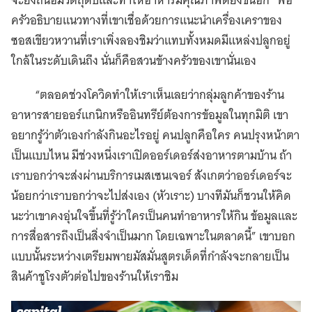
จะยิ่งถนอมวัตถุดิบและทำให้อาหารมีคุณภาพดียิ่งขึ้นอีก” พ่อ
ครัวอธิบายแนวทางที่เขาเชื่อด้วยการแนะนำเครื่องเคราของ
ซอสเขียวหวานที่เราเพิ่งลองชิมว่าแทบทั้งหมดมีแหล่งปลูกอยู่
ใกล้ในระดับเดินถึง นั่นก็คือสวนข้างครัวของเขานั่นเอง
“ตลอดช่วงโควิดทำให้เราเห็นเลยว่ากลุ่มลูกค้าของร้าน
อาหารสายออร์แกนิกหรืออินทรีย์ต้องการข้อมูลในทุกมิติ เขา
อยากรู้ว่าตัวเองกำลังกินอะไรอยู่ คนปลูกคือใคร คนปรุงหน้าตา
เป็นแบบไหน มีช่วงหนึ่งเราเปิดออร์เดอร์ส่งอาหารตามบ้าน ถ้า
เราบอกว่าจะส่งผ่านบริการเมสเซนเจอร์ สังเกตว่าออร์เดอร์จะ
น้อยกว่าเราบอกว่าจะไปส่งเอง (หัวเราะ) บางทีมันก็ชวนให้คิด
นะว่าเขาคงอุ่นใจขึ้นที่รู้ว่าใครเป็นคนทำอาหารให้กิน ข้อมูลและ
การสื่อสารถึงเป็นสิ่งจำเป็นมาก โดยเฉพาะในตลาดนี้” เขาบอก
แบบนั้นระหว่างเตรียมพายมัสมั่นสูตรเด็ดที่กำลังจะกลายเป็น
สินค้าชูโรงตัวต่อไปของร้านให้เราชิม