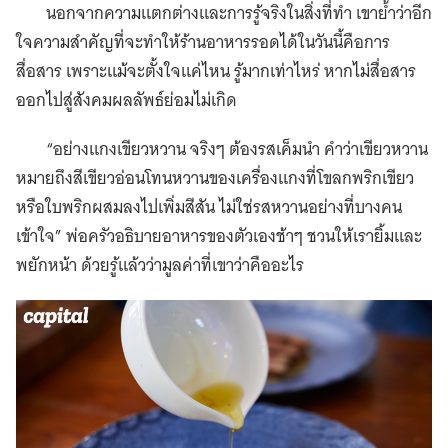
นอกจากความแตกต่างและการรู้จริงในสิ่งที่ทำ เขาย้ำว่าอีก
ใจความสำคัญที่จะทำให้ร้านอาหารรอดได้ในวันนี้คือการ
สื่อสาร เพราะแม้จะตั้งใจแค่ไหน รู้มากเท่าไหร่ หากไม่สื่อสาร
ออกไปสู่สังคมผลลัพธ์ย่อมไม่เกิด
“อย่างแกงเขียวหวาน จริงๆ ต้องรสเค็มนำ คำว่าเขียวหวาน
หมายถึงสีเขียวอ่อนโทนหวานของเครื่องแกงที่โขลกพริกเขียว
หรือใบพริกผสมลงไปเพิ่มสีสัน ไม่ใช่รสหวานอย่างที่บางคน
เข้าใจ” พ่อครัวอธิบายอาหารของตัวเองช้าๆ ชวนให้เรายิ้มและ
พยักหน้า ด้วยรู้แล้วว่ามูลค่าที่เขาว่าคืออะไร