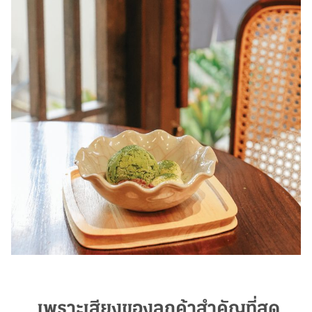
เพราะเสียงของลูกค้าสำคัญที่สุด