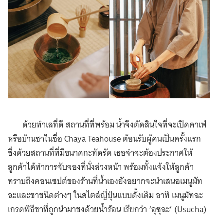
ด้วยทำเลที่ดี สถานที่ที่พร้อม น้ำจึงตัดสินใจที่จะเปิดคาเฟ่
หรือบ้านชาในชื่อ Chaya Teahouse ต้อนรับผู้คนเป็นครั้งแรก
ซึ่งด้วยสถานที่ที่มีขนาดกะทัดรัด เธอจำจะต้องประกาศให้
ลูกค้าได้ทำการจับจองที่นั่งล่วงหน้า พร้อมทั้งแจ้งให้ลูกค้า
ทราบถึงคอนเซปต์ของร้านที่น้ำเองยังอยากจะนำเสนอเมนูมัท
ฉะและชาชนิดต่างๆ ในสไตล์ญี่ปุ่นแบบดั้งเดิม อาทิ เมนูมัทฉะ
เกรดพิธีชาที่ถูกนำมาชงด้วยน้ำร้อน เรียกว่า ‘อุซุฉะ’ (Usucha)