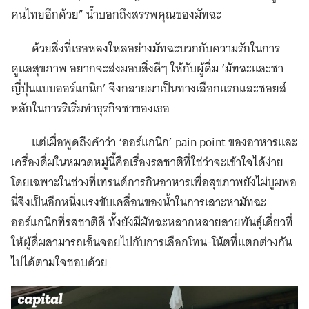
คนไทยอีกด้วย” น้ำบอกถึงสรรพคุณของมัทฉะ
ด้วยสิ่งที่เธอหลงใหลอย่างมัทฉะบวกกับความรักในการ
ดูแลสุขภาพ อยากจะส่งมอบสิ่งดีๆ ให้กับผู้ดื่ม ‘มัทฉะและชา
ญี่ปุ่นแบบออร์แกนิก’ จึงกลายมาเป็นทางเลือกแรกและชอยส์
หลักในการริเริ่มทำธุรกิจชาของเธอ
แต่เมื่อพูดถึงคำว่า ‘ออร์แกนิก’ pain point ของอาหารและ
เครื่องดื่มในหมวดหมู่นี้คือเรื่องรสชาติที่ใช่ว่าจะเข้าใจได้ง่าย
โดยเฉพาะในช่วงที่เทรนด์การกินอาหารเพื่อสุขภาพยังไม่บูมพอ
นี่จึงเป็นอีกหนึ่งแรงขับเคลื่อนของน้ำในการเสาะหามัทฉะ
ออร์แกนิกที่รสชาติดี ทั้งยังมีมัทฉะหลากหลายสายพันธุ์เดี่ยวที่
ให้ผู้ดื่มสามารถเอ็นจอยไปกับการเลือกโทน-โน้ตที่แตกต่างกัน
ไปได้ตามใจชอบด้วย