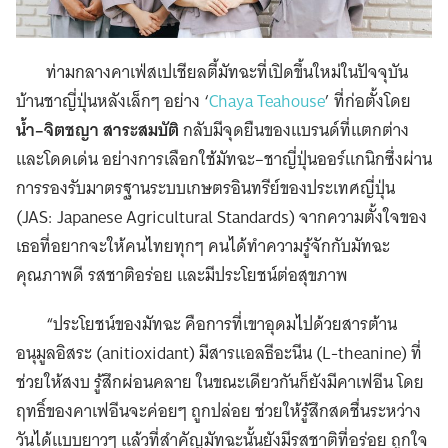
ท่ามกลางคาเฟ่สเปเชียลตี้มัทฉะที่เปิดขึ้นใหม่ในปัจจุบัน
บ้านชาญี่ปุ่นหลังเล็กๆ อย่าง ‘
Chaya Teahouse
’ ที่ก่อตั้งโดย
น้ำ–จิตชญา สาระสมบัติ
กลับมีจุดยืนของแบรนด์ที่แตกต่าง
และโดดเด่น อย่างการเลือกใช้มัทฉะ–ชาญี่ปุ่นออร์แกนิกซึ่งผ่าน
การรองรับมาตรฐานระบบเกษตรอินทรีย์ของประเทศญี่ปุ่น
(JAS: Japanese Agricultural Standards) จากความตั้งใจของ
เธอที่อยากจะให้คนไทยทุกๆ คนได้ทำความรู้จักกับมัทฉะ
คุณภาพดี รสชาติอร่อย และมีประโยชน์ต่อสุขภาพ
“ประโยชน์ของมัทฉะ คือการที่เขาอุดมไปด้วยสารต้าน
อนุมูลอิสระ (anitioxidant) มีสารแอลธีอะนีน (L-theanine) ที่
ช่วยให้สงบ รู้สึกผ่อนคลาย ในขณะเดียวกันก็ยังมีคาเฟอีน โดย
ฤทธิ์ของคาเฟอีนจะค่อยๆ ถูกปล่อย ช่วยให้รู้สึกสดชื่นระหว่าง
วันได้แบบยาวๆ แล้วที่สำคัญมัทฉะนั้นยังมีรสชาติที่อร่อย ถูกใจ