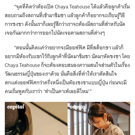
“จุดที่คิดว่าต้องเปิด Chaya Teahouse ได้แล้วคือลูกค้าเริ่ม
สอบถามถึงสถานที่เข้ามาชิมชา
แล้วลูกค้าก็อยากจะเรียนรู้วิธี
การชงชา ดังนั้นเราก็เลยรู้สึกว่าเราจะต้องมีสถานที่สำหรับนัด
เจอกันมากกว่าการออกไปนัดเจอตามสถานที่ต่างๆ
“ตอนนั้นคิดแค่ว่าอยากจะมีออฟฟิศ มีที่สต็อกชา แล้วก็
อยากมีห้องรับแขกไว้รับลูกค้าที่นัดมาชิมชา นัดมาหัดชงชา โดย
Chaya Teahouse ก็จะต้องตอบสนองความสนใจส่วนตัวในเรื่อง
วัฒนธรรมญี่ปุ่นของเราด้วย นั่นคือสิ่งที่ทำให้เราตัดสินใจ
ตกแต่งออฟฟิศกว่าครึ่งหนึ่งเป็นห้องชงชาแบบญี่ปุ่น ก่อนจะมี
คนเริ่มพูดกับเราว่า ‘ทำเป็นคาเฟ่เลยดีไหม’”