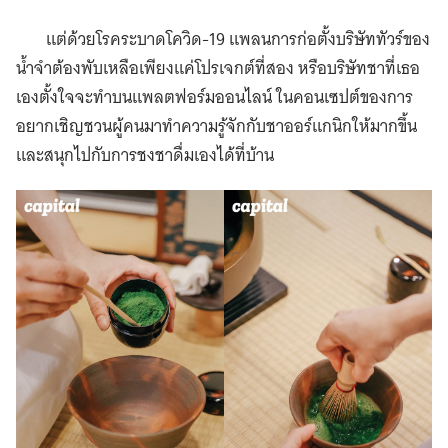
แต่ด้วยโรคระบาดโควิด-19 แพลนการก่อตั้งบริษัททัวร์ของ
น้ำจำต้องพับเหลือเพียงแค่โปรเจกต​์ที่สอง หรือบริษัทชาที่เธอ
เองตั้งใจจะทำบนแพลตฟอร์มออนไลน์ ในคอนเซปต์ของการ
อยากเชิญชวนผู้คนมาทำความรู้จักกับชาออร์แกนิกให้มากขึ้น
และสนุกไปกับการชงชาดื่มเองได้ที่บ้าน