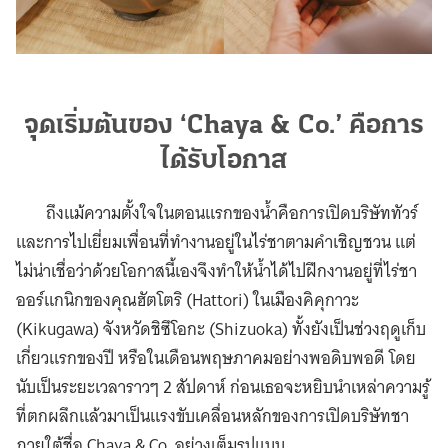
จุดเริ่มต้นของ ‘Chaya & Co.’ คือการ
ได้รับโอกาส
ถึงแม้ความตั้งใจในตอนแรกของน้ำคือการเปิดบริษัททัวร์
และการไปเยี่ยมเพื่อนที่ทำงานอยู่ในไร่ชาตามคำเชิญชวน แต่
ไม่น่าเชื่อว่าด้วยโอกาสนี้เองจึงทำให้น้ำได้ไปฝึกงานอยู่ที่ไร่ชา
ออร์แกนิกของคุณฮัตโตริ (Hattori) ในเมืองคิคุกาวะ
(Kikugawa) จังหวัดชิซึโอกะ (Shizuoka) ทั้งยังเป็นช่วงฤดูเก็บ
เกี่ยวแรกของปี หรือในเดือนพฤษภาคมอย่างพอดิบพอดี โดย
นับเป็นระยะเวลาราวๆ 2 สัปดาห์ ก่อนเธอจะหยิบนำเหล่าความรู้
ที่ตกผลึกแล้วมาเป็นแรงขับเคลื่อนหลักของการเปิดบริษัทชา
ภายใต้ชื่อ Chaya & Co. อย่างเต็มรูปแบบ