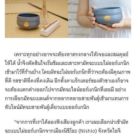
เพราะทุกอย่างอาจจะต้องหาตรงกลางให้เจอและสมดุลย์
ให้ได้ น้ำจึงตัดสินใจเริ่มชิมและเสาะหามัทฉะแบบไม่ออร์แกนิก
เข้ามาไว้ที่ร้านบ้าง โดยมัทฉะไม่ออร์แกนิกที่ว่าจะต้องมีคุณภาพ
ที่ดี รสชาติที่คงที่คงเดิม อีกทั้งคาแร็กเตอร์ของตัวชาเองก็อาจ
จะต้องแตกต่างออกไปจากมัทฉะไลน์ออร์แกนิกที่เธอมี อย่าง
การเลือกมัทฉะเบลนด์จากหลากหลายสายพันธุ์เข้ามาแทนการ
ทับไลน์มัทฉะสายพันธุ์เดี่ยวแบบออร์แกนิก
“จากการที่เราได้ลองฟังเสียงลูกค้า เราเลยเลือกนำเข้ามัท
ฉะแบบไม่ออร์แกนิกจากเมืองนิชิโอะ (Nishio) จังหวัดไอจิ