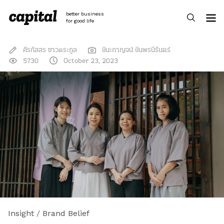
Skip
to
better business
content
for good life
ศิรภัสสร ขาวตระกูล
ชินะกาญจน์ ชินพรนิรันดร์
5730
October 23, 2023
Insight
/
Brand Belief