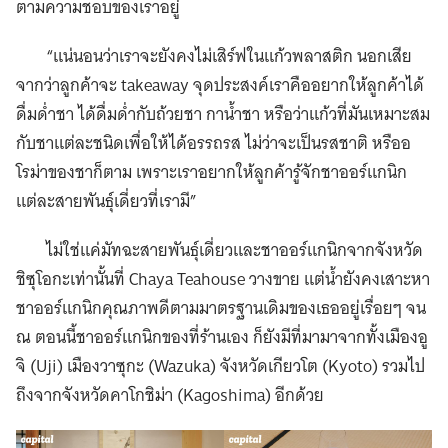
ตามความชอบของเราอยู่
“แน่นอนว่าเราจะยังคงไม่เสิร์ฟในแก้วพลาสติก นอกเสีย
จากว่าลูกค้าจะ takeaway จุดประสงค์เราคืออยากให้ลูกค้าได้
ดื่มด่ำชา ได้ดื่มด่ำกับถ้วยชา กาน้ำชา หรือว่าแก้วที่มันเหมาะสม
กับชาแต่ละชนิดเพื่อให้ได้อรรถรส ไม่ว่าจะเป็นรสชาติ หรืออ
โรม่าของชาก็ตาม เพราะเราอยากให้ลูกค้ารู้จักชาออร์แกนิก
แต่ละสายพันธุ์เดี่ยวที่เรามี”
ไม่ใช่แค่มัทฉะสายพันธุ์เดี่ยวและชาออร์แกนิกจากจังหวัด
ชิซุโอกะเท่านั้นที่ Chaya Teahouse วางขาย แต่น้ำยังคงเสาะหา
ชาออร์แกนิกคุณภาพดีตามมาตรฐานเดิมของเธออยู่เรื่อยๆ จน
ณ ตอนนี้ชาออร์แกนิกของที่ร้านเอง ก็ยังมีที่มามาจากทั้งเมืองอู
จิ (Uji) เมืองวาซุกะ (Wazuka) จังหวัดเกียวโต (Kyoto) รวมไป
ถึงจากจังหวัดคาโกชิม่า (Kagoshima) อีกด้วย