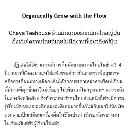
Organically Grow with the Flow
Chaya Teahouse ร้านมัทฉะออร์แกนิกสไตล์ญี่ปุ่น
ดั้งเดิมโดยคนไทยที่เคยไปฝึกงานที่ไร่ชาถึงญี่ปุ่น
ปฏิเสธไม่ได้ว่าเทรนด์การดื่มมัทฉะของคนไทยในช่วง 3-4
ปีผ่านมานี้ยังคงมาแรงไม่แพ้เทรนด์การกินอาหารเพื่อสุขภาพ
หรือการดื่มนมทางเลือก เห็นได้จากบรรดาเหล่าคาเฟ่สเปเชียล
ตี้มัทฉะที่ผุดขึ้นมาใหม่เรื่อยๆ ไม่เพียงแค่ในกรุงเทพฯ แต่รวมถึง
ในต่างจังหวัดด้วย ซึ่งถ้าจะบอกว่าคนไทยส่วนหนึ่งก็ต่างมีความ
รู้เรื่องมัทฉะแบบลงลึกและลงดีเทลมากขึ้นก็ไม่เกินเลยไปนัก มัท
ฉะกลายเป็นเสมือนเครื่องดื่มในชีวิตประจำวันของใครบางคน
ไม่เว้นแม้แต่ตัวผู้เขียนไปแล้ว