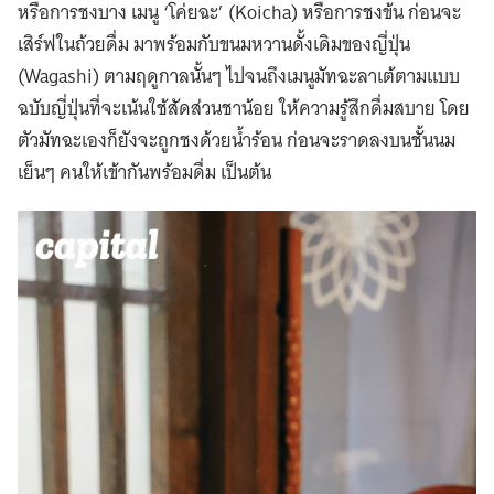
หรือการชงบาง เมนู ‘โค่ยฉะ’ (Koicha) หรือการชงข้น ก่อนจะ
เสิร์ฟในถ้วยดื่ม มาพร้อมกับขนมหวานดั้งเดิมของญี่ปุ่น
(Wagashi) ตามฤดูกาลนั้นๆ ไปจนถึงเมนูมัทฉะลาเต้ตามแบบ
ฉบับญี่ปุ่นที่จะเน้นใช้สัดส่วนชาน้อย ให้ความรู้สึกดื่มสบาย โดย
ตัวมัทฉะเองก็ยังจะถูกชงด้วยน้ำร้อน ก่อนจะราดลงบนชั้นนม
เย็นๆ คนให้เข้ากันพร้อมดื่ม เป็นต้น