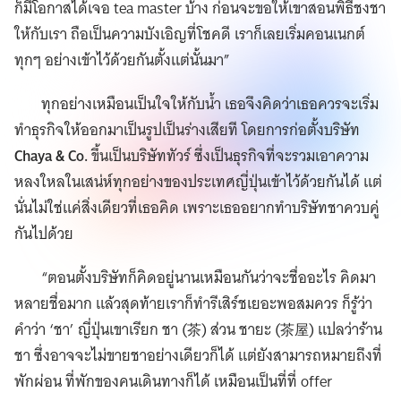
ก็มีโอกาสได้เจอ tea master บ้าง ก่อนจะขอให้เขาสอนพิธีชงชา
ให้กับเรา ถือเป็นความบังเอิญที่โชคดี เราก็เลยเริ่มคอนเนกต์
ทุกๆ อย่างเข้าไว้ด้วยกันตั้งแต่นั้นมา”
ทุกอย่างเหมือนเป็นใจให้กับน้ำ เธอจึงคิดว่าเธอควรจะเริ่ม
ทำธุรกิจให้ออกมาเป็นรูปเป็นร่างเสียที โดยการก่อตั้งบริษัท
Chaya & Co.
ขึ้นเป็นบริษัททัวร์ ซึ่งเป็นธุรกิจที่จะรวมเอาความ
หลงใหลในเสน่ห์ทุกอย่างของประเทศญี่ปุ่นเข้าไว้ด้วยกันได้ แต่
นั่นไม่ใช่แค่สิ่งเดียวที่เธอคิด เพราะเธออยากทำบริษัทชาควบคู่
กันไปด้วย
“ตอนตั้งบริษัทก็คิดอยู่นานเหมือนกันว่าจะชื่ออะไร คิดมา
หลายชื่อมาก แล้วสุดท้ายเราก็ทำรีเสิร์ชเยอะพอสมควร ก็รู้ว่า
คำว่า ‘ชา’ ญี่ปุ่นเขาเรียก ชา (茶) ส่วน ชายะ (茶屋) แปลว่าร้าน
ชา ซึ่งอาจจะไม่ขายชาอย่างเดียวก็ได้ แต่ยังสามารถหมายถึงที่
พักผ่อน ที่พักของคนเดินทางก็ได้ เหมือนเป็นที่ที่ offer