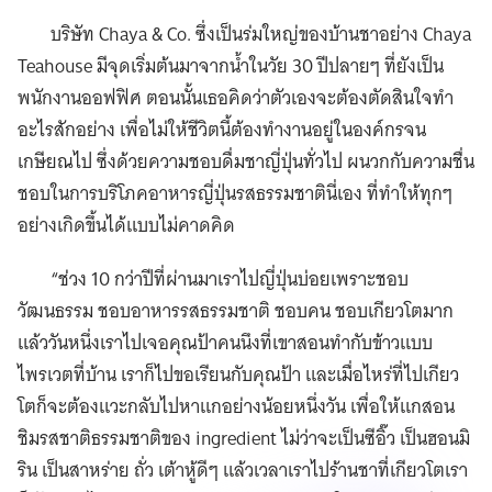
บริษัท Chaya & Co. ซึ่งเป็นร่มใหญ่ของบ้านชาอย่าง Chaya
Teahouse มีจุดเริ่มต้นมาจากน้ำในวัย 30 ปีปลายๆ ที่ยังเป็น
พนักงานออฟฟิศ ตอนนั้นเธอคิดว่าตัวเองจะต้องตัดสินใจทำ
อะไรสักอย่าง เพื่อไม่ให้ชีวิตนี้ต้องทำงานอยู่ในองค์กรจน
เกษียณไป ซึ่งด้วยความชอบดื่มชาญี่ปุ่นทั่วไป ผนวกกับความชื่น
ชอบในการบริโภคอาหารญี่ปุ่นรสธรรมชาตินี่เอง ที่ทำให้ทุกๆ
อย่างเกิดขึ้นได้แบบไม่คาดคิด
“ช่วง 10 กว่าปีที่ผ่านมาเราไปญี่ปุ่นบ่อยเพราะชอบ
วัฒนธรรม ชอบอาหารรสธรรมชาติ ชอบคน ชอบเกียวโตมาก
แล้ววันหนึ่งเราไปเจอคุณป้าคนนึงที่เขาสอนทำกับข้าวแบบ
ไพรเวตที่บ้าน เราก็ไปขอเรียนกับคุณป้า และเมื่อไหร่ที่ไปเกียว
โตก็จะต้องแวะกลับไปหาแกอย่างน้อยหนึ่งวัน เพื่อให้แกสอน
ชิมรสชาติธรรมชาติของ ingredient ไม่ว่าจะเป็นซีอิ๊ว เป็นฮอนมิ
ริน เป็นสาหร่าย ถั่ว เต้าหู้ดีๆ แล้วเวลาเราไปร้านชาที่เกียวโตเรา