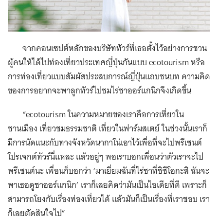
จากคอนเซปต์หลักของบริษัททัวร์ที่เธอตั้งไว้อย่างการชวน
ผู้คนให้ได้ไปท่องเที่ยวประเทศญี่ปุ่นกันแบบ ecotourism หรือ
การท่องเที่ยวแบบสัมผัสประสบการณ์ญี่ปุ่นแถบชนบท ความคิด
ของการอยากจะพาลูกทัวร์ไปชมไร่ชาออร์แกนิกจึงเกิดขึ้น
“ecotourism ในความหมายของเราคือการเที่ยวใน
ชานเมือง เที่ยวชมธรรมชาติ เที่ยวในฟาร์มสเตย์ ในช่วงนั้นเราก็
มีการนัดแนะกับทางจังหวัดนากาโน่เอาไว้เพื่อที่จะไปพรีเซนต์
โปรเจกต์ทัวร์นี่แหละ แล้วอยู่ๆ พอเราบอกเพื่อนว่าตัวเราจะไป
พรีเซนต์นะ เพื่อนก็บอกว่า ‘มาเยี่ยมฉันที่ไร่ชาที่ชิซึโอกะสิ ฉันจะ
พาเธอดูชาออร์แกนิก’ เราก็เลยคิดว่ามันเป็นไอเดียที่ดี เพราะก็
สามารถโยงกับเรื่องท่องเที่ยวได้ แล้วมันก็เป็นเรื่องที่เราชอบ เรา
ก็เลยตัดสินใจไป”