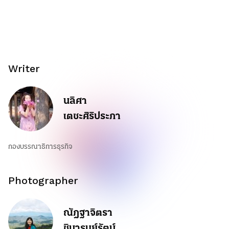
Writer
นลิศา
เตชะศิริประภา
กองบรรณาธิการธุรกิจ
Photographer
ณัฎฐาจิตรา
ชินารมย์รัตน์