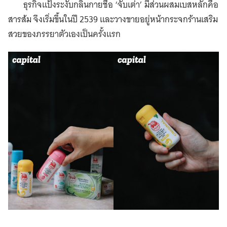
ธุรกิจแป้งระงับกลิ่นกายชื่อ ‘จับเต่า’ มีส่วนผสมเบสหลักคือ
สารส้ม จึงเริ่มขึ้นในปี 2539 และวางขายอยู่หน้ากระจกร้านเสริม
สวยของภรรยาตัวเองเป็นครั้งแรก