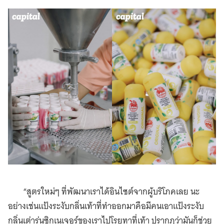
“สูตรใหม่ๆ ที่พัฒนาเราได้อินไซต์จากผู้บริโภคเลย นะ
อย่างเช่นแป้งระงับกลิ่นเท้าที่ทำออกมาคือมีคนเอาแป้งระงับ
กลิ่นเต่ารุ่นซิกเนเจอร์ของเราไปโรยทาที่เท้า ปรากฏว่ามันก็ช่วย