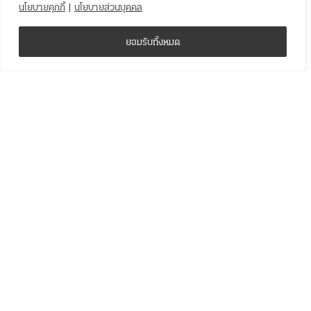
นโยบายคุกกี้
|
นโยบายส่วนบุคคล
ยอมรับทั้งหมด
Sign up to the capital newsletter
YOUR EMAIL
SUBMIT
Facebook
Twitter
Instagram
Issue
About us
Contact
Terms & conditions