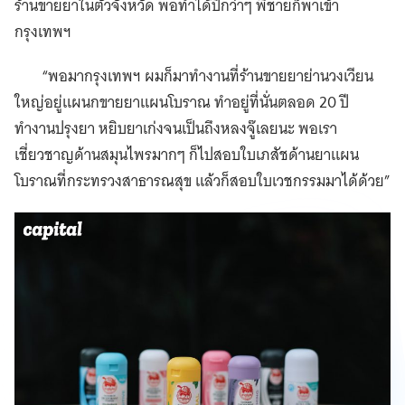
ร้านขายยาในตัวจังหวัด พอทำได้ปีกว่าๆ พี่ชายก็พาเข้า
กรุงเทพฯ
“พอมากรุงเทพฯ ผมก็มาทำงานที่ร้านขายยาย่านวงเวียน
ใหญ่อยู่แผนกขายยาแผนโบราณ ทำอยู่ที่นั่นตลอด 20 ปี
ทำงานปรุงยา หยิบยาเก่งจนเป็นถึงหลงจู๊เลยนะ พอเรา
เชี่ยวชาญด้านสมุนไพรมากๆ ก็ไปสอบใบเภสัชด้านยาแผน
โบราณที่กระทรวงสาธารณสุข แล้วก็สอบใบเวชกรรมมาได้ด้วย”