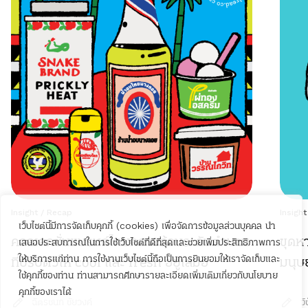
Insight
/
Recap
Insight
เว็บไซต์นี้มีการจัดเก็บคุกกี้ (cookies) เพื่อจัดการข้อมูลส่วนบุคคล นำ
คอลเลกชั่นแบรนด์ไทยคลายร้อนระดับตำนาน
ขุดหา
เสนอประสบการณ์ในการใช้เว็บไซต์ที่ดีที่สุดและช่วยเพิ่มประสิทธิภาพการ
ให้บริการแก่ท่าน การใช้งานเว็บไซต์นี้ถือเป็นการยินยอมให้เราจัดเก็บและ
ที่ปรับตัวให้ cool และ fresh อยู่เสมอ
มนุษย
ใช้คุกกี้ของท่าน ท่านสามารถศึกษารายละเอียดเพิ่มเติมเกี่ยวกับนโยบาย
คุกกี้ของเราได้
ฉัตรชนก ชัยวงค์
วิ