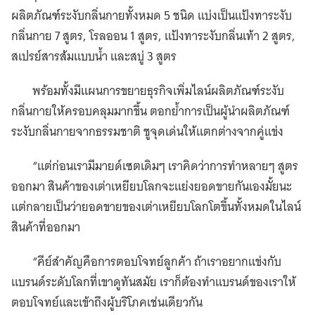
ผลิตภัณฑ์ระงับกลิ่นกายทั้งหมด 5 ชนิด แบ่งเป็นแป้งทาระงับ
กลิ่นกาย 7 สูตร, โรลออน 1 สูตร, แป้งทาระงับกลิ่นเท้า 2 สูตร,
สเปรย์สารส้มแบบน้ำ และสบู่ 3 สูตร
พร้อมทั้งมีแผนการขยายธุรกิจเพิ่มไลน์ผลิตภัณฑ์ระงับ
กลิ่นกายให้ครอบคลุมมากขึ้น ตอกย้ำการเป็นผู้นำผลิตภัณฑ์
ระงับกลิ่นกายจากธรรมชาติ ชูจุดเด่นให้แตกต่างจากคู่แข่ง
“แต่ก่อนเรามีมายด์เซตเดิมๆ เราคิดว่าการทำหลายๆ สูตร
ออกมา สินค้าของเต่าเหยียบโลกจะแย่งยอดขายกันเองมั้ยนะ
แต่กลายเป็นว่ายอดขายของเต่าเหยียบโลกโตขึ้นทั้งหมดในไลน์
สินค้าที่ออกมา
“คีย์สำคัญคือการตอบโจทย์ลูกค้า ถ้าเราอยากแข่งกับ
แบรนด์ระดับโลกที่เขาดูทันสมัย เราก็ต้องทำแบรนด์ของเราให้
ตอบโจทย์และเข้าถึงผู้บริโภคเช่นเดียวกัน