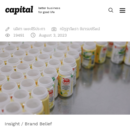
Skip
to
better business
content
for good life
นลิศา เตชะศิริประภา
ณัฎฐาจิตรา ชินารมย์รัตน์
19491
August 3, 2023
Insight
/
Brand Belief