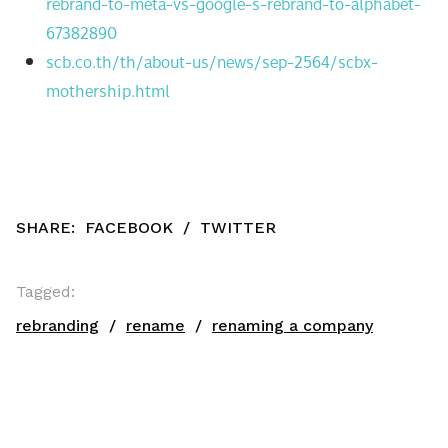
rebrand-to-meta-vs-google-s-rebrand-to-alphabet-
67382890
scb.co.th/th/about-us/news/sep-2564/scbx-
mothership.html
SHARE:
FACEBOOK
/
TWITTER
Tagged:
rebranding
rename
renaming a company