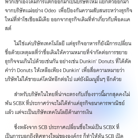
พวกเขาเองได้มีการแตกออกมาเป็นบริษัทใหม่ แยกตัวออกมา
จากบริษัทแม่อย่าง Odeo เพื่อป้องกันความสับสนระหว่างธุรกิจ
ใหม่ที่ทำโซเชียลมีเดีย ออกจากธุรกิจเดิมที่ทำเกี่ยวกับพ็อดแค
สต์
ไม่ใช่แค่บริษัทเทคโนโลยี แต่ธุรกิจอาหารก็ยังมีการเปลี่ยน
ชื่อด้วยเหตุผลที่ว่าชื่อเดิมให้ความหมายที่จำกัดต่อการขยาย
ธุรกิจจนเกินไปด้วยเช่นกัน อย่างเช่น Dunkin’ Donuts ที่ได้ตัด
คำว่า Donuts ให้เหลือเพียง Dunkin’ เพื่อสื่อความหมายว่า
บริษัทไม่ได้ขายแค่โดนัทอีกต่อไป แต่ยังมีเมนูอื่นๆ อีกด้วย
สำหรับบริษัทในไทยที่น่าจะตรงกับเรื่องราวนี้มากสุดคงไม่
พ้น SCBX ที่ประกาศว่าจะไม่ได้ทำแค่ธุรกิจธนาคารพาณิชย์
แล้ว แต่จะเป็นบริษัทเทคโนโลยีด้านการเงิน
ซึ่งหลังจาก SCB ประกาศเปลี่ยนชื่อใหม่เป็น SCBX ที่
เป็นการบอกถึงทิศทางใหม่ขององค์กร ก็ทำให้หุ้น SCB เปิด