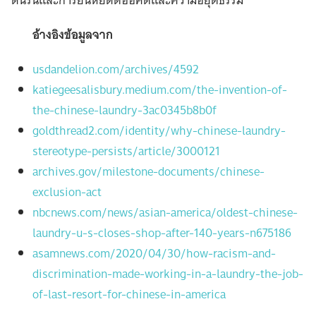
ดิ้นรนและการยืนหยัดต่ออคติและความอยุติธรรม
อ้างอิงข้อมูลจาก
usdandelion.com/archives/4592
katiegeesalisbury.medium.com/the-invention-of-
the-chinese-laundry-3ac0345b8b0f
goldthread2.com/identity/why-chinese-laundry-
stereotype-persists/article/3000121
archives.gov/milestone-documents/chinese-
exclusion-act
nbcnews.com/news/asian-america/oldest-chinese-
laundry-u-s-closes-shop-after-140-years-n675186
asamnews.com/2020/04/30/how-racism-and-
discrimination-made-working-in-a-laundry-the-job-
of-last-resort-for-chinese-in-america