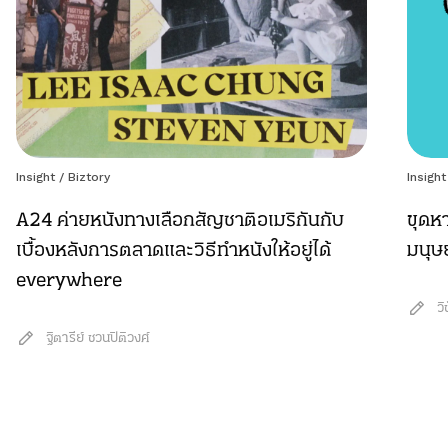
Insight
/
Biztory
Insight
A24 ค่ายหนังทางเลือกสัญชาติอเมริกันกับ
ขุดหา
เบื้องหลังการตลาดและวิธีทำหนังให้อยู่ได้
มนุษย
everywhere
วิ
ฐิตารีย์ ชวนปิติวงศ์