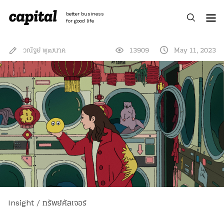
Skip
to
better business
content
for good life
วณัฐย์ พุฒนาค
13909
May 11, 2023
Insight
/
ทรัพย์คัลเจอร์