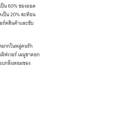
ชวน ภาณุ อิงคะวัต มาถอดกลยุทธ์การสร้าง
แบรนด์ของ 5 ร้านสตรีทฟู้ดในดวงใจ
ปวีณ์กานต์ อินสว่าง
สรรพัชญ์ วัฒนสิงห์
April 13, 2022
3594