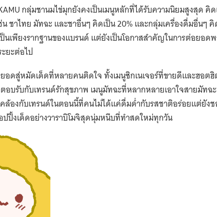
คุยกับนักคั่วกาแฟ ‘เตและพลอย’ เรื่องเทรนด์
กาแฟและวิธีเอาตัวรอดในยุคที่ใครๆ ก็คั่วขาย
เองได้
เบญจวรรณ มังกรอัศวกุล
สรรพัชญ์ วัฒนสิงห์
March 19, 2022
25647