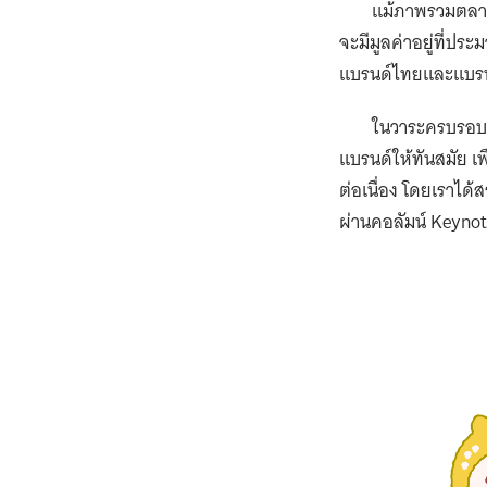
จากปัจจุบันราย
ขยายสาขาสู่ 300 แห่
1. การขยายสาขา
รองรับทำเลที่หลากหล
2. การพัฒนาผลิ
ใหม่และตอบโจทย์พฤต
3. การสร้างแบร
ที่มีบุคลิกชัดเจน ท
การก้าวเข้าสู่
ตอกย้ำศักยภาพของแบ
สร้างประสบการณ์เครื