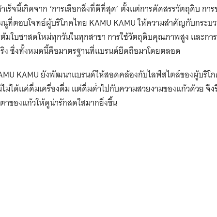
วรรณทิพย์
นักเขียนที่อยากเปลี่ยนเรื่องธ
โพธิ์พรหม
มีแมวกับกาแฟช่วยฮีลใจในทุ
พิชชาพร
แล้วแต่จะคิด ชีวิตคนละแบบ
อรินทร์
January 29, 2022