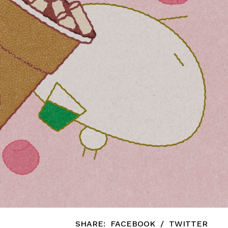
Oolong Peach ซึ่ง
่อสร้างประสบการณ์
ามสดใสและวัตถุดิบ
์, เลมอนซัง มาส
มุน สมาชิกใหม่
บผู้บริโภครุ่นใหม่ใน