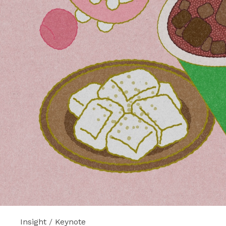
เมื่อ Product &
KAMU KAMU ได้
สะท้อนการผสมผสานร
การดื่มที่นุ่มนวล ส
ขณะเดียวกันก็ไ
หลักของ KAMU KAMU
คอตเลมอนสุดเปรี้ยวซ
ล่าสุดที่มาพร้อมกับ