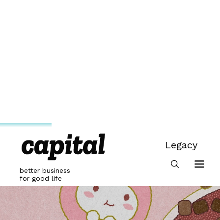
สำหรับ KAMU KA
Legacy
ขาย ขณะที่กลุ่มชา เ
Legacy
ให้เห็นว่า ‘ชา’ ไม
better business
for good life
เคลื่อนการเติบโตใน
นอกจากนี้ยังต่
โกโก้ ชาไทยไม่ใส่ส
ไม้และชาผลไม้ สอดค
เครื่องดื่ม ไปจนถึงท