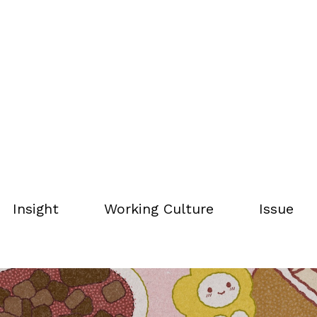
MU กลุ่มชานมไข่มุกยังคงเป็นเมนูหลักที่ได้รับความนิยมสูงสุด ค
Insight
Working Culture
Issue
ช่น ชาไทย มัทฉะ และชาอื่นๆ คิดเป็น 20% และกลุ่มเครื่องดื่มอื่นๆ 
Insight
Working Culture
Issue
่ได้เป็นเพียงรากฐานของแบรนด์ แต่ยังเป็นโอกาสสำคัญในการต่อยอดพ
ระยะต่อไป
อยอดสู่หมัดเด็ดที่หลายคนติดใจ ทั้งเมนูซิกเนเจอร์ที่ขายดีและฮอตฮ
ีที่ตอบรับกับเทรนด์รักสุขภาพ เมนูมัทฉะที่หลากหลายเอาใจสายมัทฉะ
ล้องกับเทรนด์ในตอนนี้ที่คนไม่ได้แค่ดื่มด่ำกับรสชาติอร่อยแต่ยั
็อปปิ้งเด็ดอย่างวาราบิโมจิสุดนุ่มหนึบที่ทำสดใหม่ทุกวัน