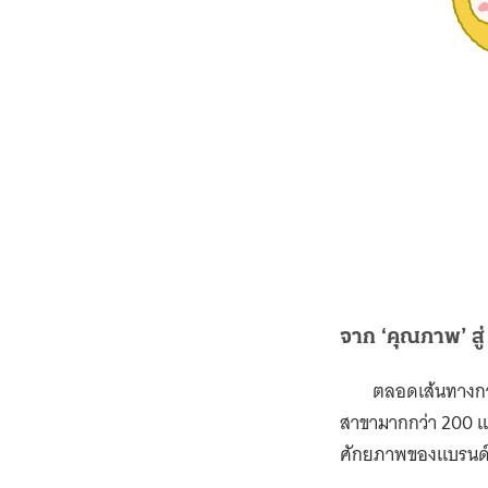
SHARE:
FACEBO
Tagged:
food & 