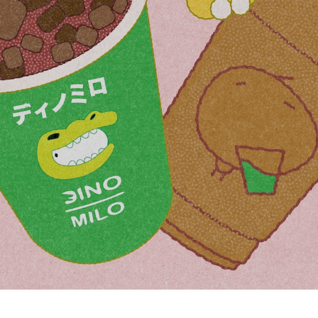
 Brand Experience คือเรื่องเดียวกัน
เปิดตัวเมนูใหม่ ‘Oolong Peach’ ภายใต้แนวคิด The Harmony of 
ะหว่างชาอู่หลงที่มีกลิ่นหอมละมุนกับความหวานสดชื่นของพีช เพื
ดชื่น และมีความพรีเมียมในทุกคำ
ด้เปิดตัว ‘Kamu & Friends’ แก๊งมาสคอตสุดน่ารักที่เป็นตัวแทนคว
 เช่น คามุซัง มาสคอตหมีที่เป็นตัวแทนภาพลักษณ์หลักของแบรนด
่า ตัวแทนของเครื่องดื่มกลุ่มชาผลไม้ และโมโม่จัง น้องพีชสีชมพูละ
เมนูพิเศษ เพื่อสร้าง brand engagement เพิ่มการจดจำและเชื่อมโยงกั