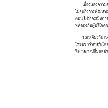
Writer
Illustrator
You Might Also Like
January 25, 2022