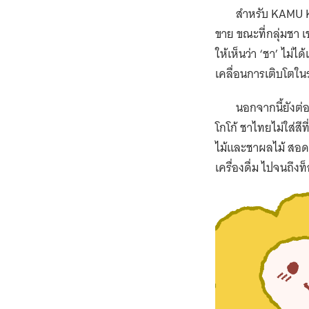
แผนของเชฟจิ้น–กวีวิรัญจ์ บัวสุวรรณ แห่ง
Slow Life Bangkok กับทางรอดร้านอาหาร
หลังโควิด
อรุณวตรี รัตนธารี
สรรพัชญ์ วัฒนสิงห์
February 25, 2022
5221