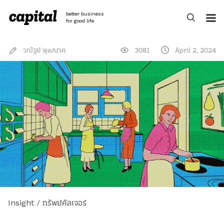
Skip
to
better business
content
for good life
วณัฐย์ พุฒนาค
3081
April 2, 2024
Insight
/
ทรัพย์คัลเจอร์