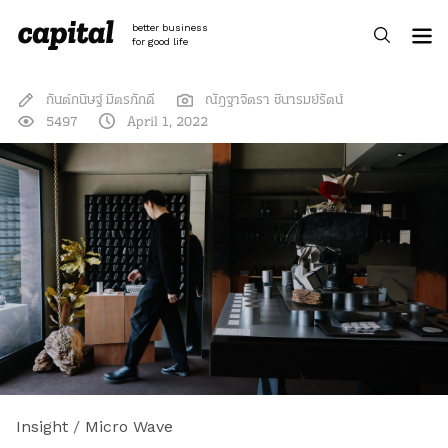
Skip
to
better business
content
for good life
กันต์กนิษฐ์ มิตรภักดี
ณัฎฐาจิตรา ชินารมย์รัตน์
5497
April 1, 2022
Insight
/
Micro Wave