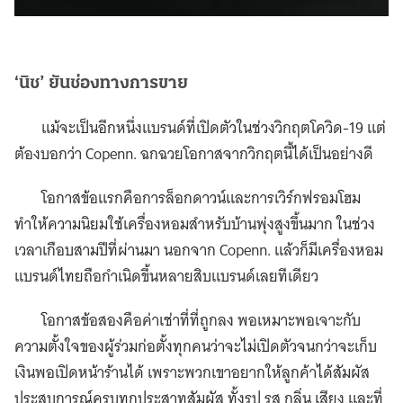
‘นิช’ ยันช่องทางการขาย
แม้จะเป็นอีกหนึ่งแบรนด์ที่เปิดตัวในช่วงวิกฤตโควิด-19 แต่
ต้องบอกว่า Copenn. ฉกฉวยโอกาสจากวิกฤตนี้ได้เป็นอย่างดี
โอกาสข้อแรกคือการล็อกดาวน์และการเวิร์กฟรอมโฮม
ทำให้ความนิยมใช้เครื่องหอมสำหรับบ้านพุ่งสูงขึ้นมาก ในช่วง
เวลาเกือบสามปีที่ผ่านมา นอกจาก Copenn. แล้วก็มีเครื่องหอม
แบรนด์ไทยถือกำเนิดขึ้นหลายสิบแบรนด์เลยทีเดียว
โอกาสข้อสองคือค่าเช่าที่ที่ถูกลง พอเหมาะพอเจาะกับ
ความตั้งใจของผู้ร่วมก่อตั้งทุกคนว่าจะไม่เปิดตัวจนกว่าจะเก็บ
เงินพอเปิดหน้าร้านได้ เพราะพวกเขาอยากให้ลูกค้าได้สัมผัส
ประสบการณ์ครบทุกประสาทสัมผัส ทั้งรูป รส กลิ่น เสียง และที่