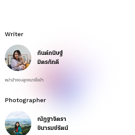
Writer
กันต์กนิษฐ์
มิตรภักดี
หม่าม้าของลูกแมวชื่อม้า
Photographer
ณัฎฐาจิตรา
ชินารมย์รัตน์