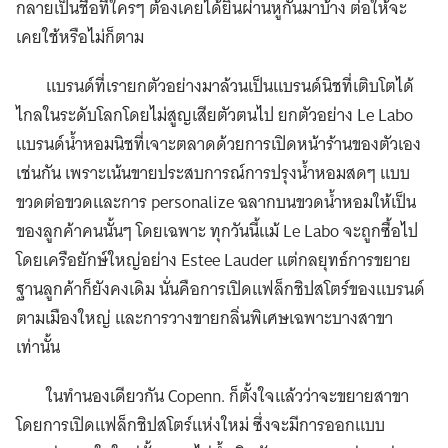
กลายเป็นชื่อที่ใครๆ ต้องเคยได้ยินผ่านหูกันมาบ้าง ต่อให้จะ
เคยใช้หรือไม่ก็ตาม
แบรนด์ที่เรายกตัวอย่างมาล้วนเป็นแบรนด์นิชที่เติบโตได้
ไกลในระดับโลกโดยไม่สูญเสียตัวตนไป ยกตัวอย่าง Le Labo
แบรนด์น้ำหอมนิชที่เจาะตลาดด้วยการเปิดหน้าร้านของตัวเอง
เช่นกัน เพราะเน้นขายประสบการณ์การปรุงน้ำหอมสดๆ แบบ
ขวดต่อขวดและการ personalize ฉลากบนขวดน้ำหอมให้เป็น
ของลูกค้าคนนั้นๆ โดยเฉพาะ ทุกวันนี้แม้ Le Labo จะถูกซื้อไป
โดยเครือยักษ์ใหญ่อย่าง Estee Lauder แต่กลยุทธ์การขยาย
ฐานลูกค้าก็ยังคงเดิม นั่นคือการเปิดแฟล็กชิปสโตร์ของแบรนด์
ตามเมืองใหญ่ และการวางขายกลิ่นพิเศษเฉพาะบางสาขา
เท่านั้น
ในทำนองเดียวกัน Copenn. ก็ตั้งใจแล้วว่าจะขยายสาขา
โดยการเปิดแฟล็กชิปสโตร์แห่งใหม่ ซึ่งจะมีการออกแบบ