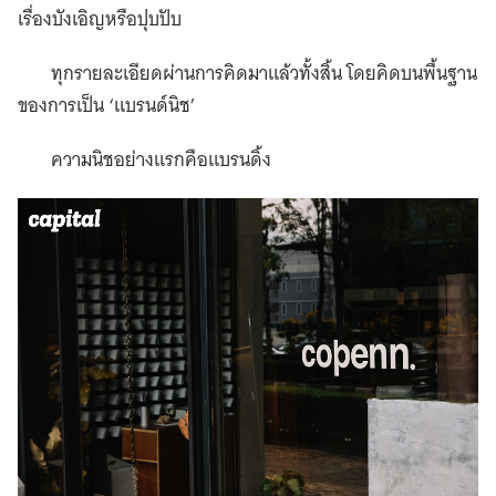
เรื่องบังเอิญหรือปุบปับ
ทุกรายละเอียดผ่านการคิดมาแล้วทั้งสิ้น โดยคิดบนพื้นฐาน
ของการเป็น ‘แบรนด์นิช’
ความนิชอย่างแรกคือแบรนดิ้ง