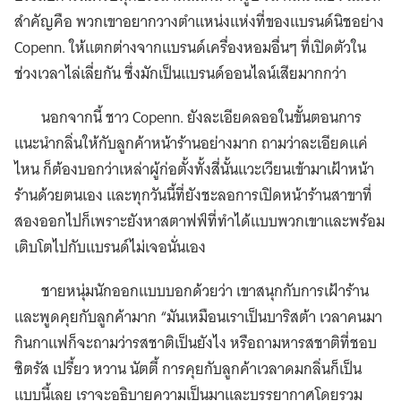
สำคัญคือ พวกเขาอยากวางตำแหน่งแห่งที่ของแบรนด์นิชอย่าง
Copenn. ให้แตกต่างจากแบรนด์เครื่องหอมอื่นๆ ที่เปิดตัวใน
ช่วงเวลาไล่เลี่ยกัน ซึ่งมักเป็นแบรนด์ออนไลน์เสียมากกว่า
นอกจากนี้ ชาว Copenn. ยังละเอียดลออในขั้นตอนการ
แนะนำกลิ่นให้กับลูกค้าหน้าร้านอย่างมาก ถามว่าละเอียดแค่
ไหน ก็ต้องบอกว่าเหล่าผู้ก่อตั้งทั้งสี่นั้นแวะเวียนเข้ามาเฝ้าหน้า
ร้านด้วยตนเอง และทุกวันนี้ที่ยังชะลอการเปิดหน้าร้านสาขาที่
สองออกไปก็เพราะยังหาสตาฟฟ์ที่ทำได้แบบพวกเขาและพร้อม
เติบโตไปกับแบรนด์ไม่เจอนั่นเอง
ชายหนุ่มนักออกแบบบอกด้วยว่า เขาสนุกกับการเฝ้าร้าน
และพูดคุยกับลูกค้ามาก “มันเหมือนเราเป็นบาริสต้า เวลาคนมา
กินกาแฟก็จะถามว่ารสชาติเป็นยังไง หรือถามหารสชาติที่ชอบ
ซิตรัส เปรี้ยว หวาน นัตตี้ การคุยกับลูกค้าเวลาดมกลิ่นก็เป็น
แบบนี้เลย เราจะอธิบายความเป็นมาและบรรยากาศโดยรวม