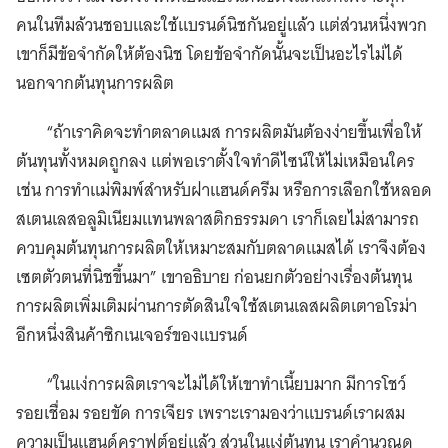
คนในทีมล้วนชอบและใช้แบรนด์นิชกันอยู่แล้ว แต่ส่วนหนึ่งพวก
เขาก็มีข้อจำกัดให้ต้องนิช โดยข้อจำกัดนั้นจะเป็นอะไรไม่ได้
นอกจากต้นทุนการผลิต
“ถ้าเราคิดจะทำตลาดแมส การผลิตมันต้องง่ายขึ้นเพื่อให้
ต้นทุนทั้งหมดถูกลง แต่พอเราตั้งใจทำดีไซน์ให้ไม่เหมือนใคร
เช่น การทำแม่พิมพ์สำหรับฝาแฮนด์ครีม หรือการเลือกใช้หลอด
สเตนเลสอลูมิเนียมแทนพลาสติกธรรมดา เราก็เลยไม่สามารถ
ควบคุมต้นทุนการผลิตให้เหมาะสมกับตลาดแมสได้ เราจึงต้อง
เซตตัวตนที่นิชขึ้นมา” เขาอธิบาย ก่อนยกตัวอย่างเรื่องต้นทุน
การผลิตเพิ่มเติมผ่านการตัดสินใจใช้สเตนเลสผลิตเตาอโรม่า
อีกหนึ่งสินค้าซิกเนเจอร์ของแบรนด์
“ในแง่การผลิตเราจะไม่ได้ให้เขาทำเนี้ยบมาก มีการโชว์
รอยเชื่อม รอยขัด การเจียร เพราะเรามองว่าแบรนด์เราผสม
ความเป็นแฮนด์คราฟต์อยู่แล้ว ส่วนในแง่ต้นทุน เราคำนวณดู