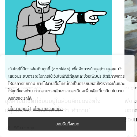
เว็บไซต์นี้มีการจัดเก็บคุกกี้ (cookies) เพื่อจัดการข้อมูลส่วนบุคคล นำ
เสนอประสบการณ์ในการใช้เว็บไซต์ที่ดีที่สุดและช่วยเพิ่มประสิทธิภาพการ
ให้บริการแก่ท่าน การใช้งานเว็บไซต์นี้ถือเป็นการยินยอมให้เราจัดเก็บและ
Insight
/
Insight Job
Insight
ใช้คุกกี้ของท่าน ท่านสามารถศึกษารายละเอียดเพิ่มเติมเกี่ยวกับนโยบาย
คุกกี้ของเราได้
ขุดหาอินไซต์ที่ซ่อนอยู่ในส่วนลึกของจิตใจ
ฟัง อ
มนุษย์ด้วยเครื่องมือที่ชื่อว่า ‘คำถาม’
นโยบายคุกกี้
|
นโยบายส่วนบุคคล
นอกก
รองเ
ยอมรับทั้งหมด
วิชัย มาตกุล