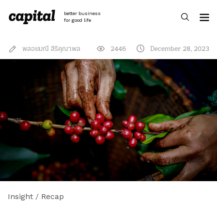
Skip
to
better business
content
for good life
พลอยมณี สิริคุณาพล
2446
December 28, 2023
Insight
/
Recap