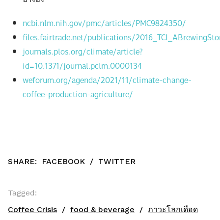
ncbi.nlm.nih.gov/pmc/articles/PMC9824350/
files.fairtrade.net/publications/2016_TCI_ABrewingSt
journals.plos.org/climate/article?
id=10.1371/journal.pclm.0000134
weforum.org/agenda/2021/11/climate-change-
coffee-production-agriculture/
SHARE:
FACEBOOK
/
TWITTER
Tagged:
Coffee Crisis
food & beverage
ภาวะโลกเดือด