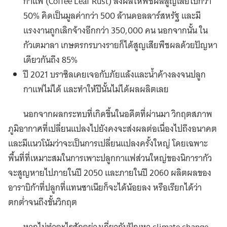
กาแฟ (Coffee Leaf Rust) ส่งผลให้พืชผลสูญเสียไปกว่า
50% คิดเป็นมูลค่ากว่า 500 ล้านดอลลาร์สหรัฐ และมี
แรงงานถูกเลิกจ้างอีกกว่า 350,000 คน นอกจากนั้น ใน
กัวเตมาลา เกษตรกรบางรายก็ได้สูญเสียพืชผลด้วยปัญหา
เดียวกันถึง 85%
ปี 2021 บราซิลเคยเจอกับภัยแล้งและน้ำค้างลงจนปลูก
กาแฟไม่ได้ และทำให้ปีนั้นไม่ได้ผลผลิตเลย
นอกจากผลกระทบที่เกิดขึ้นในอดีตที่ผ่านมา วิกฤตสภาพ
ภูมิอากาศที่เปลี่ยนแปลงไปยังคงจะส่งผลต่อเนื่องไปถึงอนาคต
และมีแนวโน้มว่าจะเป็นการเปลี่ยนแปลงครั้งใหญ่ โดยเฉพาะ
พื้นที่ที่เหมาะสมในการเพาะปลูกกาแฟส่วนใหญ่ของนิการากัว
จะสูญหายไปภายในปี 2050 และภายในปี 2060 ผลิตผลของ
อาราบิก้าที่ปลูกที่แทนซาเนียก็จะได้น้อยลง หรือเรียกได้ว่า
ตกต่ำจนถึงขั้นวิกฤต