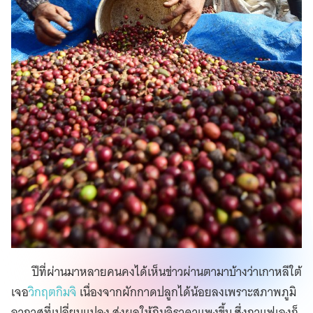
ปีที่ผ่านมาหลายคนคงได้เห็นข่าวผ่านตามาบ้างว่าเกาหลีใต้
เจอ
วิกฤตกิมจิ
เนื่องจากผักกาดปลูกได้น้อยลงเพราะสภาพภูมิ
อากาศที่เปลี่ยนแปลง ส่งผลให้กิมจิราคาแพงขึ้น ซึ่งกาแฟเองก็