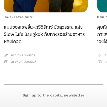
Issue
/
Entreplanner
Issue
แผนของเชฟจิ้น–กวีวิรัญจ์ บัวสุวรรณ แห่ง
คุยก
Slow Life Bangkok กับทางรอดร้านอาหาร
กาแฟ
หลังโควิด
เองได
อรุณวตรี รัตนธารี
เ
สรรพัชญ์ วัฒนสิงห์
ส
Sign up to the capital newsletter
YOUR EMAIL