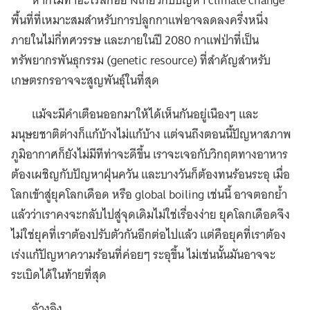
หากไม่ทำอะไรสักอย่างเกี่ยวกับปัญหา climate change
พื้นที่ที่เหมาะสมสำหรับการปลูกกาแฟอาจลดลงครึ่งหนึ่ง
ภายในไม่กี่ทศวรรษ และภายในปี 2080 กาแฟป่าที่เป็น
ทรัพยากรพันธุกรรม (genetic resource) ที่สำคัญสำหรับ
เกษตรกรอาจจะสูญพันธุ์ในที่สุด
แม้จะมีคำเตือนออกมาให้ได้เห็นกันอยู่เนืองๆ และ
มนุษยชาติต่างก็แก้บ้างไม่แก้บ้าง แต่จนถึงตอนนี้ปัญหาสภาพ
ภูมิอากาศก็ยังไม่มีทีท่าจะดีขึ้น เราจะเจอกับวิกฤตทางอาหาร
ต้องเผชิญกับปัญหาฝุ่นควัน และบางวันก็ต้องทนร้อนระอุ เมื่อ
โลกเข้าสู่ยุคโลกเดือด หรือ global boiling เช่นนี้ อาจตอกย้ำ
แล้วว่าเราคงจะกลับไปสู่จุดเดิมไม่ใช่เรื่องง่าย ยุคโลกเดือดจึง
ไม่ใช่ยุคที่เราต้องปรับตัวกันอีกต่อไปแล้ว แต่คือยุคที่เราต้อง
เร่งแก้ปัญหาความร้อนที่ค่อยๆ ระอุขึ้น ไม่เช่นนั้นมันอาจจะ
ระเบิดได้ในท้ายที่สุด
อ้างอิง