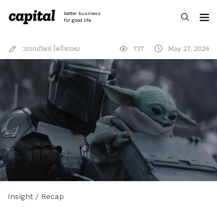
Skip
to
better business
content
for good life
วรรณทิพย์ โพธิ์พรหม
737
May 27, 2026
Insight
/
Recap