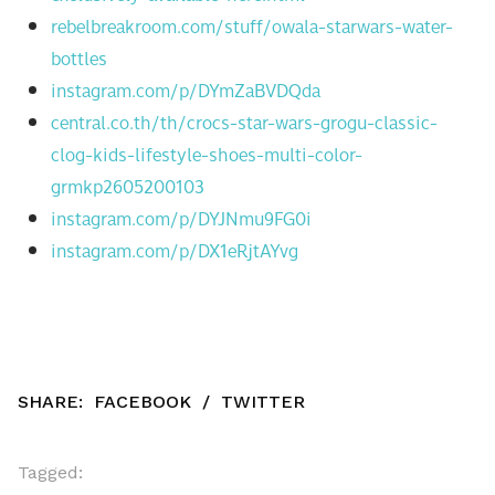
rebelbreakroom.com/stuff/owala-starwars-water-
bottles
instagram.com/p/DYmZaBVDQda
central.co.th/th/crocs-star-wars-grogu-classic-
clog-kids-lifestyle-shoes-multi-color-
grmkp2605200103
instagram.com/p/DYJNmu9FG0i
instagram.com/p/DX1eRjtAYvg
SHARE:
FACEBOOK
/
TWITTER
Tagged: