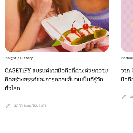
Insight
/
Biztory
Podca
CASETiFY แบรนด์เคสมือถือที่ต่างด้วยความ
จาก 
คิดสร้างสรรค์และการคอลแล็บจนเป็นที่รู้จัก
มือถ
ทั่วโลก
ฉ
นลิศา เตชะศิริประภา