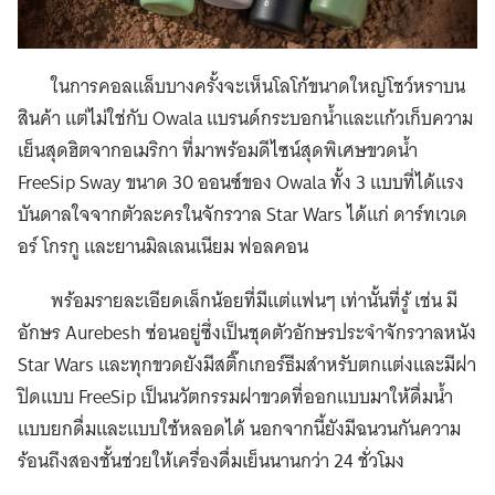
ในการคอลแล็บบางครั้งจะเห็นโลโก้ขนาดใหญ่โชว์หราบน
สินค้า แต่ไม่ใช่กับ Owala แบรนด์กระบอกน้ำและแก้วเก็บความ
เย็นสุดฮิตจากอเมริกา ที่มาพร้อมดีไซน์สุดพิเศษขวดน้ำ
FreeSip Sway ขนาด 30 ออนซ์ของ Owala ทั้ง 3 แบบที่ได้แรง
บันดาลใจจากตัวละครในจักรวาล Star Wars ได้แก่ ดาร์ทเวเด
อร์ โกรกู และยานมิลเลนเนียม ฟอลคอน
พร้อมรายละเอียดเล็กน้อยที่มีแต่แฟนๆ เท่านั้นที่รู้ เช่น มี
อักษร Aurebesh ซ่อนอยู่ซึ่งเป็นชุดตัวอักษรประจำจักรวาลหนัง
Star Wars และทุกขวดยังมีสติ๊กเกอร์ธีมสำหรับตกแต่งและมีฝา
ปิดแบบ FreeSip เป็นนวัตกรรมฝาขวดที่ออกแบบมาให้ดื่มน้ำ
แบบยกดื่มและแบบใช้หลอดได้ นอกจากนี้ยังมีฉนวนกันความ
ร้อนถึงสองชั้นช่วยให้เครื่องดื่มเย็นนานกว่า 24 ชั่วโมง