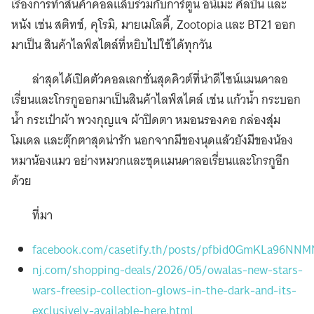
เรื่องการทำสินค้าคอลแล็บร่วมกับการ์ตูน อนิเมะ ศิลปิน และ
หนัง เช่น สติทช์, คุโรมิ, มายเมโลดี้, Zootopia และ BT21 ออก
มาเป็น สินค้าไลฟ์สไตล์ที่หยิบไปใช้ได้ทุกวัน
ล่าสุดได้เปิดตัวคอลเลกชั่นสุดคิวต์ที่นำดีไซน์แมนดาลอ
เรี่ยนและโกรกูออกมาเป็นสินค้าไลฟ์สไตล์ เช่น แก้วน้ำ กระบอก
น้ำ กระเป๋าผ้า พวงกุญแจ ผ้าปิดตา หมอนรองคอ กล่องสุ่ม
โมเดล และตุ๊กตาสุดน่ารัก นอกจากมีของนุดแล้วยังมีของน้อง
หมาน้องแมว อย่างหมวกและชุดแมนดาลอเรี่ยนและโกรกูอีก
ด้วย
ที่มา
facebook.com/casetify.th/posts/pfbid0GmKLa96NN
nj.com/shopping-deals/2026/05/owalas-new-stars-
wars-freesip-collection-glows-in-the-dark-and-its-
exclusively-available-here.html