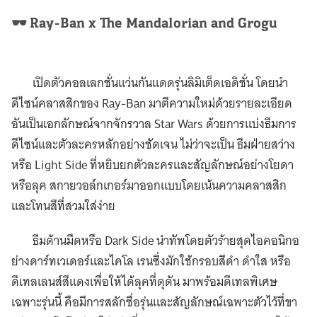
🕶️ Ray-Ban x The Mandalorian and Grogu
เปิดตัวคอลเลกชั่นแว่นกันแดดรุ่นลิมิเต็ดเอดิชั่น โดยนำ
ดีไซน์คลาสสิกของ Ray-Ban มาตีความใหม่ด้วยรายละเอียด
อันเป็นเอกลักษณ์จากจักรวาล Star Wars ด้วยการแบ่งธีมการ
ดีไซน์และตัวละครหลักอย่างชัดเจน ไม่ว่าจะเป็น ธีมฝ่ายสว่าง
หรือ Light Side ที่หยิบยกตัวละครและสัญลักษณ์อย่างโยดา
หรือลุค สกายวอล์กเกอร์มาออกแบบโดยเน้นความคลาสสิก
และโทนสีที่สวมใส่ง่าย
ธีมด้านมืดหรือ Dark Side นำทัพโดยตัวร้ายสุดไอคอนิกอ
ย่างดาร์ทเวเดอร์และไคโล เรนซึ่งมักใช้กรอบสีดำ ดำใส หรือ
ดีเทลเลนส์สีแดงเพื่อให้ได้ลุคที่ดุดัน มาพร้อมดีเทลพิเศษ
เฉพาะรุ่นนี้ คือมีการสลักชื่อรุ่นและสัญลักษณ์เฉพาะตัวไว้ที่ขา