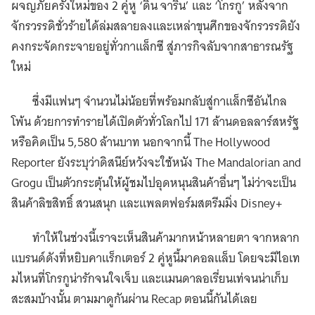
ผจญภัยครั้งใหม่ของ 2 คู่หู ‘ดิน จาริน’ และ ‘โกรกู’ หลังจาก
จักรวรรดิชั่วร้ายได้ล่มสลายลงและเหล่าขุนศึกของจักรวรรดิยัง
คงกระจัดกระจายอยู่ทั่วกาแล็กซี สู่ภารกิจลับจากสาธารณรัฐ
ใหม่
ซึ่งมีแฟนๆ จำนวนไม่น้อยที่พร้อมกลับสู่กาแล็กซีอันไกล
โพ้น ด้วยการทำรายได้เปิดตัวทั่วโลกไป 171 ล้านดอลลาร์สหรัฐ
หรือคิดเป็น 5,580 ล้านบาท นอกจากนี้ The Hollywood
Reporter ยังระบุว่าดิสนีย์หวังจะใช้หนัง The Mandalorian and
Grogu เป็นตัวกระตุ้นให้ผู้ชมไปอุดหนุนสินค้าอื่นๆ ไม่ว่าจะเป็น
สินค้าลิขสิทธิ์ สวนสนุก และแพลตฟอร์มสตรีมมิ่ง Disney+
ทำให้ในช่วงนี้เราจะเห็นสินค้ามากหน้าหลายตา จากหลาก
แบรนด์ดังที่หยิบคาแร็กเตอร์ 2 คู่หูนี้มาคอลแล็บ โดยจะมีไอเท
มไหนที่โกรกูน่ารักจนใจเจ็บ และแมนดาลอเรี่ยนเท่จนน่าเก็บ
สะสมบ้างนั้น ตามมาดูกันผ่าน Recap ตอนนี้กันได้เลย