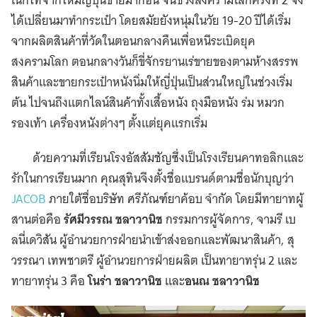
เนกไทจากไหมญี่ปุ่นขายมาก่อน จนช่วงสงครามโลกครั้งที่ 2 จึง
ได้เปลี่ยนมาทำกระเป๋า โดยสมัยยังหนุ่มในวัย 19-20 ปีได้เริ่ม
จากผลิตสินค้าที่วัดในตอนกลางคืนเพื่อหนีระเบิดยุค
สงครามโลก ตอนกลางวันก็ขี่จักรยานเร่ขายของตามห้างสรรพ
สินค้าและขายกระเป๋าหนังนิ่มให้ญี่ปุ่นเป็นส่วนใหญ่ในช่วงเริ่ม
ต้น ไปจนถึงแตกไลน์สินค้าทั้งเสื้อหนัง ถุงมือหนัง ร่ม หมวก
รองเท้า เครื่องหนังต่างๆ ตั้งแต่ยุคแรกเริ่ม
ด้วยความที่เรียนโรงอัสสัมชัญซึ่งเป็นโรงเรียนคาทอลิกและ
รักในการเรียนมาก คุณสุทินจึงตั้งชื่อแบรนด์ตามชื่อนักบุญว่า
JACOB
ภายใต้ชื่อบริษัท ศรีภัณฑ์ยาค้อบ จำกัด โดยมีทายาทผู้
สานต่อคือ
รัศมีวรรณ ชลาวานิช
กรรมการผู้จัดการ, จามรี เบ
ลนี่เดวิสัน ผู้อำนวยการฝ่ายนำเข้าส่งออกและพัฒนาสินค้า, สุ
วรรณา เทพชาตรี ผู้อำนวยการฝ่ายผลิต เป็นทายาทรุ่น 2 และ
ทายาทรุ่น 3 คือ
โนร่า ชลาวานิช
และ
อนณ ชลาวานิช