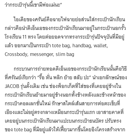
ว่ากระเป๋ารุ่นนี้เขามีพ่อแม่นะ”
ไอเดียของศรันย์คือฉายไฟฉายย่อส่วนใส่กระเป๋านักเรียน
กล่าวคือนำดีเอ็นเอของกระเป๋านักเรียนมาอยู่ในกระเป๋านอกรั้ว
โรงเรียน 11 ทรง โดยต่อยอดจากทรงกระเป๋ารุ่นปัจจุบันที่มีอยู่
แล้ว ออกมาเป็นกระเป๋า
tote bag, handbag, wallet,
Crossbody, messenger, slim bag
กระบวนการถ่ายทอดดีเอ็นเอของกระเป๋านักเรียนนั้นคือวิธี
ที่ศรัณย์เรียกว่า “รื้อ หั่น พลิก ย้าย สลับ ปะ” นำเอกลักษณ์ของ
JACOB รุ่นดั้งเดิม เช่น ช่องพ็อกเก็ตที่ใส่ของที่เคยอยู่ข้างใน
กระเป๋านักเรียนย้ายมาอยู่ข้างนอกทั้งข้างหลังและข้างหน้าของ
กระเป๋าคอลเลกชั่นใหม่ รักษาสไตล์เส้นสายการต่อตะเข็บที่
เอียงและไม่อยู่ตรงกลางเหมือนกระเป๋ารุ่นแรก เอาสายคาดที่
เคยอยู่บนกระเป๋านักเรียนมาแปะบนกระเป๋าธนบัตร ปรับทรง
ของ tote bag ที่มีอยู่แล้วให้เฟี้ยวมากขึ้นโดยอิงโครงสร้างจาก