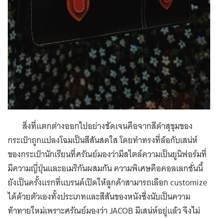
สิ่งที่แตกต่างออกไปอย่างชัดเจนคือจากสีดำสุขุมของ
กระเป๋าถูกแปลงโฉมเป็นสีสันสดใส โดยทำทรงที่ล้อกับเสน่ห์
ของกระเป๋านักเรียนที่ศรัณย์มองว่ามีสไตล์ความเป็นยูนิฟอร์มที่
มีความญี่ปุ่นและอเมริกันผสมกัน ความพิเศษคือคอลเลกชั่นนี้
ยังเป็นครั้งแรกที่แบรนด์เปิดให้ลูกค้าสามารถเลือก customize
ได้ด้วยตัวเองทั้งประเภทและสีสันของหนังซึ่งนับเป็นความ
ท้าทายใหม่เพราะศรัณย์มองว่า JACOB มีเสน่ห์อยู่แล้ว จึงไม่