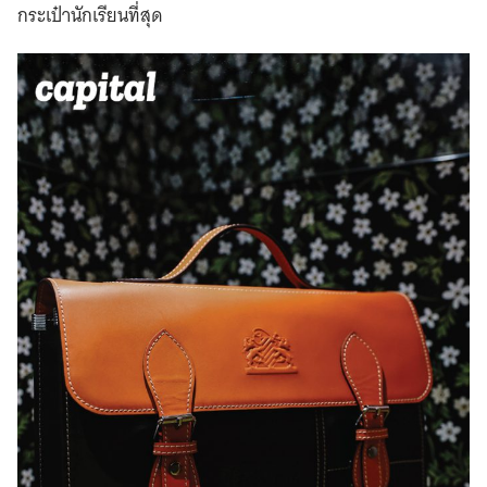
กระเป๋านักเรียนที่สุด