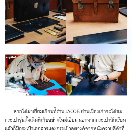
หากได้มาเยี่ยมเยียนท่ีร้าน JACOB ย่านเมืองเก่าจะได้ชม
กระเป๋ารุ่นดั้งเดิมที่เก็บอย่างใหม่เอี่ยม นอกจากกระเป๋านักเรียน
แล้วก็มีกระเป๋าเอกสารและกระเป๋าสตางค์จากหนังควายสีดำที่