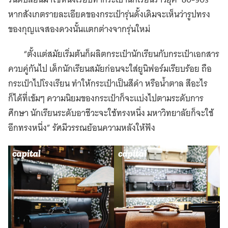
หากสังเกตรายละเอียดของกระเป๋ารุ่นดั้งเดิมจะเห็นว่ารูปทรง
ของกุญแจสองดวงนั้นแตกต่างจากรุ่นใหม่
“ตั้งแต่สมัยเริ่มต้นก็ผลิตกระเป๋านักเรียนกับกระเป๋าเอกสาร
ควบคู่กันไป เด็กนักเรียนสมัยก่อนจะใส่ยูนิฟอร์มเรียบร้อย ถือ
กระเป๋าไปโรงเรียน ทำให้กระเป๋าเป็นสีดำ หรือน้ำตาล สีอะไร
ก็ได้ที่เข้มๆ ความนิยมของกระเป๋าก็จะแบ่งไปตามระดับการ
ศึกษา นักเรียนระดับอาชีวะจะใช้ทรงหนึ่ง มหาวิทยาลัยก็จะใช้
อีกทรงหนึ่ง” รัศมีวรรณย้อนความหลังให้ฟัง