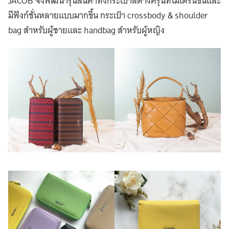
JACOB จึงพัฒนารุ่นสินค้าทั้งกระเป๋าสตางค์รุ่นที่โมเดิร์นขึ้นและ
มีฟังก์ชั่นหลายแบบมากขึ้น กระเป๋า crossbody & shoulder
bag สำหรับผู้ชายและ handbag สำหรับผู้หญิง