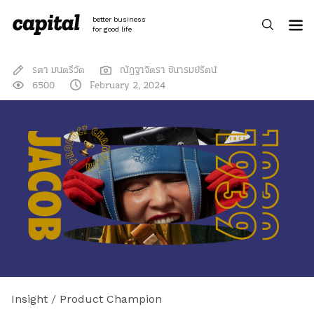
Skip
to
better business
content
for good life
รตา มนตรีวัต
ณัฎฐาจิตรา ชินารมย์รัตน์
6500
February 2, 2024
Insight
/
Product Champion