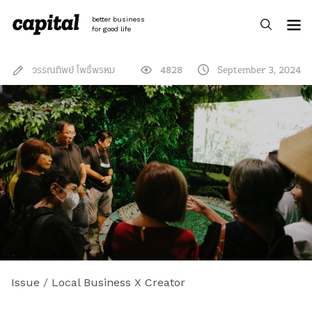
Skip
to
better business
content
for good life
วรรณทิพย์ โพธิ์พรหม
4828
September 3, 2024
Issue
/
Local Business X Creator