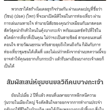
พวกเขาได้สร้างโมเดลธุรกิจร่วมกัน ผ่านแคมเปญที่ชื่อว่า
(โซน) (ปอด) (ไพร) ที่จะมาเปิดมิติใหม่ในการท่องเที่ยว ผ่าน
การเล่นเกมทายใจ ทำนายนิสัยของคุณว่าเหมือนกับมาสคอต
สัตว์สุดน่ารักตัวไหนในคุ้งบางกะเจ้า พร้อมแมตช์ทริปที่ใช่ใน
สไตล์การเที่ยวที่เป็นคุณ ไม่ว่าจะเป็นสายชิลล์ สายคอนเทนต์
คอนใจ สายวัฒนธรรม หรือสายลุยถึงไหนถึงกัน ก็มันกับการ
ท่องเที่ยวชุมชนได้เต็มที่ และไม่แน่ว่าหลังจากอ่านบทความนี้จบ
อาจทำให้คุณอยากเก็บกระเป๋า แล้วรีบมาเยือนบางกะเจ้าเลยก็
เป็นได้
สัมผัสเสน่ห์ชุมชนยลวิถีคนบางกะเจ้า
ย้อนไปเมื่อ 2 ปีที่แล้ว ตอนที่เมษาอยากหลีกหนีความ
วุ่นวายในเมืองใหญ่ จึงตัดสินใจลาออกจากการทำงานประจำ
กลับมาใช้ชีวิตในบ้านเกิด เธอได้เปิดเพจบางกะเจ้าขึ้นมา ซึ่งใน