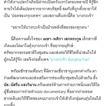
ทำให้เราแปลกใจคือนี่น่าจะเป็นครั้งแรกในรอบหลายปี ที่รู้สึก
หายใจได้เต็มปอดจากอากาศบริสุทธิ์ สมกับที่ถูกตั้งฉายาให้
เป็น ‘ปอดของกรุงเทพฯ’ และสถานที่แห่งนี้คือ ‘บางกะเจ้า’
“อยากให้บางกะเจ้าเป็นบ้านหลังที่สองของทุกคน ”
นี่คือความตั้งใจของ
เมษา–พศิกา เสกตระกูล
เด็กสาวที่
เกิดและโตมาในคุ้งบางกะเจ้า ที่อยากอนุรักษ์
ทรัพยากรธรรมชาติในชุมชน และส่งต่อวิถีชีวิตที่น่าสนใจให้
ผู้คนได้รู้จัก เธอจึงก่อตั้งเพจ ‘
บางกะเจ้า Bangkachao
’
พร้อมชักชวนเพื่อนๆ ที่มีความเชี่ยวชาญแตกต่างกัน มา
ร่วมพัฒนาเพจและส่งเสริมการท่องเที่ยวชุมชนไปด้วยกัน ทั้ง
นัส–นัสรีน แสงวิมาน
ครีเอเตอร์ด้านการถ่ายภาพนิ่งและวิดีโอ
ผู้ชื่นชอบการถ่ายทำแบบ documentary ที่อยากถ่ายทอด
สารคดีและวิถีชีวิตของคนบางกะเจ้าให้เข้าถึงกลุ่มคนรุ่นใหม่ได้
มากขึ้น