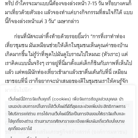
ทริป ถ้าใครจะมาแบบนี้ต้องจองล่วงหน้า 7-15 วัน หรือบางคนก็
มาเที่ยวด้วยตัวเอง แล้วจองทำแค่บางกิจกรรมที่สนใจก็ได้ แบบ
นี้ก็จองล่วงหน้าแค่ 3 วัน” เมษากล่าว
ก่อนที่นัสจะเล่าทิ้งท้ายด้วยรอยยิ้มว่า “การที่เราทำท่อง
เที่ยวชุมชน มันเหมือนช่วยให้เด็กในชุมชนเห็นคุณค่าของบ้าน
เกิดมากขึ้น ไม่รู้ว่าที่พูดไปมันดูโบราณไปไหมนะ (หัวเราะ) แต่
เราคิดแบบนั้นจริงๆ เราอยู่ที่นี่มาตั้งแต่เด็กก็ชินกับภาพที่เห็นไป
แล้ว แต่พอมีนักท่องเที่ยวเข้ามาแล้วเขาตื่นเต้นกับที่นี่ เหมือน
เขาชอบที่นี่ เราก็อยากจะนำเสนอของดีในชุมชนเราให้คนรู้จัก
มากขึ้นไปอีก”
เว็บไซต์นี้มีการจัดเก็บคุกกี้ (cookies) เพื่อจัดการข้อมูลส่วนบุคคล นำ
เบื้องหลังแคมเปญ (โซน) (ปอด) (ไพร) ที่ช่วยส่งเสริมการ
เสนอประสบการณ์ในการใช้เว็บไซต์ที่ดีที่สุดและช่วยเพิ่มประสิทธิภาพการ
ท่องเที่ยวคุ้งบางกะเจ้า เกิดจากโครงการ ‘CHANGEx2:
ให้บริการแก่ท่าน การใช้งานเว็บไซต์นี้ถือเป็นการยินยอมให้เราจัดเก็บและ
Greater Together ผนึกกําลังสุดครีเอต อัปเกรดธุรกิจโลคัล’
ใช้คุกกี้ของท่าน ท่านสามารถศึกษารายละเอียดเพิ่มเติมเกี่ยวกับนโยบาย
คุกกี้ของเราได้
ของสำนักงานส่งเสริมเศรษฐกิจสร้างสรรค์ (องค์การมหาชน)