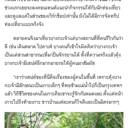
ช่วงแรกเธอจะลงคอนเทนต์แนะนำกิจกรรมให้กับนักท่องเที่ยว
และดูแลแค่ในส่วนของเวิร์กช็อปเท่านั้น ยังไม่ได้มีการจัดทริป
ท่องเที่ยวแบบจริงจัง
หลายคนจึงมาเที่ยวบางกะเจ้าแค่บางสถานที่ที่คนรีวิวกันว่า
ดี เช่น เดินตลาด ไปคาเฟ่ บางคนก็เข้าใจผิดคิดว่าบางกะเจ้า
เป็นแค่สวนสาธารณะที่มาปั่นจักรยานได้ ทั้งที่ความจริงแล้วคุ้ง
บางกะเจ้ามีเสน่ห์อีกมากมายรอให้ผู้คนมาสัมผัส
“เราว่าเสน่ห์ของที่นี่คือเรื่องของผู้คนในพื้นที่ เพราะคุ้งบาง
กะเจ้ามีลักษณะเป็นเกาะเล็กๆ ที่พอข้ามแม่น้ําไปก็เป็นกรุงเทพฯ
แล้ว วิถีชีวิตของคนในเกาะคือเขาจะรู้จักกันหมดเลย ตั้งแต่หน้า
เกาะไปถึงท้ายเกาะ ชาวบ้านแต่ละคนก็ใจดีและเป็นมิตรมากๆ