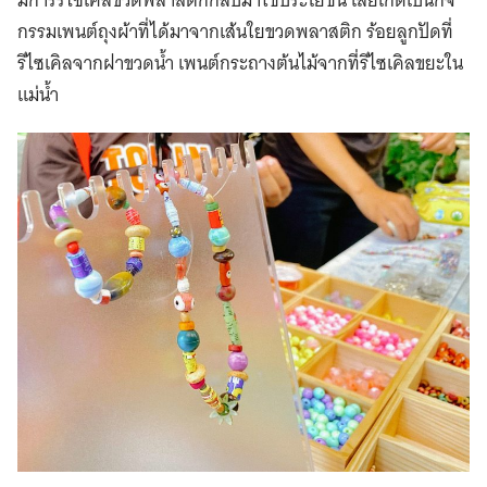
มีการรีไซเคิลขวดพลาสติกกลับมาใช้ประโยชน์ เลยเกิดเป็นกิจ
กรรมเพนต์ถุงผ้าที่ได้มาจากเส้นใยขวดพลาสติก ร้อยลูกปัดที่
รีไซเคิลจากฝาขวดน้ำ เพนต์กระถางต้นไม้จากที่รีไซเคิลขยะใน
แม่น้ำ