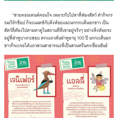
“สายคอนเทนต์คอนใจ เหมาะกับไปหาที่ส่องสัตว์ ทำกิจกร
รมเวิร์กช็อป ก็จะแมตช์กับหิ่งห้อยและนกกระเต็นอกขาว เป็น
สัตว์ที่ต้องไปตามหาดูในสถานที่ที่เขาอยู่จริงๆ อย่างหิ่งห้อยจะ
อยู่ที่ลำพูบางกะสอบ ตรงแถวต้นลำพูอายุ 100 ปี นกกะเต็นอก
ขาวก็จะเจอได้แถวสวนสาธารณะที่เป็นสวนศรีนครเขื่อนขันธ์