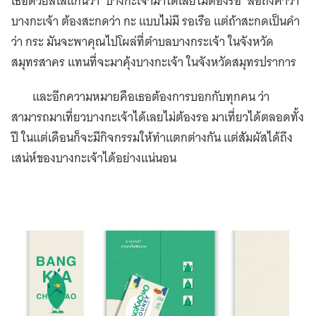
เธอด้วยสโลแกนว่า ‘บางกะเจ้ามาได้เลยไม่ต้องรอ’ สื่อถึงคำว่า
บางกะเจ้า ต้องสะกดว่า กะ แบบไม่มี รอเรือ แต่ถ้าสะกดเป็นคำ
ว่า กระ มันจะพาคุณไปโผล่ที่ตําบลบางกระเจ้า ในจังหวัด
สมุทรสาคร แทนที่จะมาคุ้งบางกะเจ้า ในจังหวัดสมุทรปราการ
และอีกความหมายคือเธอต้องการบอกกับทุกคน ว่า
สามารถมาเที่ยวบางกะเจ้าได้เลยไม่ต้องรอ มาเที่ยวได้ตลอดทั้ง
ปี ในแต่เดือนก็จะมีกิจกรรมให้ทำแตกต่างกัน แต่สัมผัสได้ถึง
เสน่ห์ของบางกะเจ้าได้อย่างแน่นอน