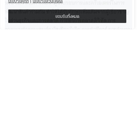
หรือ CEA ที่ให้คำแนะนำผู้ประกอบการและครีเอเตอร์ในการ
นโยบายคุกกี้
|
นโยบายส่วนบุคคล
พัฒนาสินค้าร่วมกัน ทำให้ได้รับทักษะเพิ่มเติมจากผู้เชี่ยวชาญ
ยอมรับทั้งหมด
ในส่วนธุรกิจและการตลาด การทำการตลาดดิจิทัล การ
วางแผนทำคอนเทนต์ลงโซเชียลมีเดีย การทำพีอาร์ การคำนวณ
ต้นทุน อีกทั้งยังได้รับคำแนะนำด้านการจัดทำเกมทายใจและ
ออกแบบมาสคอตสัตว์ให้กลายเป็นซอฟต์พาวเวอร์ในคุ้งบางกะ
เจ้าที่นักท่องเที่ยวหลงรัก
ข้อมูลติดต่อ
บางกะเจ้า Bangkachao
SHARE:
FACEBOOK
/
TWITTER