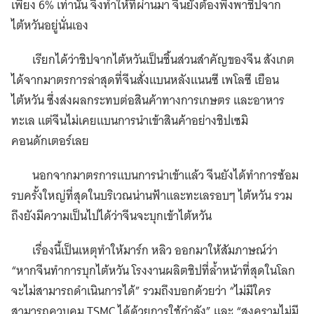
เพียง 6% เท่านั้น จึงทำให้ที่ผ่านมา จีนยังต้องพึ่งพาชิปจาก
ไต้หวันอยู่นั่นเอง
เรียกได้ว่าชิปจากไต้หวันเป็นชิ้นส่วนสำคัญของจีน สังเกต
ได้จากมาตรการล่าสุดที่จีนสั่งแบนหลังแนนซี เพโลซี เยือน
ไต้หวัน ซึ่งส่งผลกระทบต่อสินค้าทางการเกษตร และอาหาร
ทะเล แต่จีนไม่เคยแบนการนำเข้าสินค้าอย่างชิปเซมิ
คอนดักเตอร์เลย
นอกจากมาตรการแบนการนำเข้าแล้ว จีนยังได้ทำการซ้อม
รบครั้งใหญ่ที่สุดในบริเวณน่านฟ้าและทะเลรอบๆ ไต้หวัน รวม
ถึงยังมีความเป็นไปได้ว่าจีนจะบุกเข้าไต้หวัน
เรื่องนี้เป็นเหตุทำให้มาร์ก หลิว ออกมาให้สัมภาษณ์ว่า
“หากจีนทำการบุกไต้หวัน โรงงานผลิตชิปที่ล้ำหน้าที่สุดในโลก
จะไม่สามารถดำเนินการได้” รวมถึงบอกด้วยว่า “ไม่มีใคร
สามารถควบคุม TSMC ได้ด้วยการใช้กำลัง” และ “สงครามไม่มี