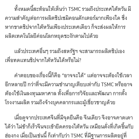
ทั้งหมดนี้สะท้อนให้เห็นว่า TSMC รวมถึงประเทศไต้หวัน มี
ความสำคัญต่อการผลิตชิปเซมิคอนดักเตอร์มากเพียงใด ซึ่ง
หากขาดชิปจากไต้หวันเพียงประเทศเดียว ก็จะส่งผลให้การ
ผลิตเทคโนโลยีค่อนโลกหยุดชะงักตามไปด้วย
แล้วประเทศอื่นๆ รวมถึงสหรัฐฯ จะสามารถผลิตชิปเอง
เพื่อทดแทนชิปจากไต้หวันได้หรือไม่?
คำตอบของเรื่องนี้ก็คือ “อาจจะได้” แต่อาจจะต้องใช้เวลา
อีกหลายปี กว่าที่จะมีความชำนาญเทียบเท่ากับ TSMC หรืออาจ
ต้องใช้เงินลงทุนมหาศาล ทั้งเพื่อการวิจัยและพัฒนา การตั้ง
โรงงานผลิต รวมถึงจ้างบุคคลากรและผู้เชี่ยวชาญด้วย
เมื่อดูจากประเทศจีนที่มีจุดยืนคือ จีนเดียว จึงอาจคาดเดา
ได้ว่า ไม่ช้าก็เร็วจีนจะเข้ายึดครองไต้หวัน เหมือนดั่งที่เกิดขึ้นกับ
ฮ่องกง เมื่อเป็นเช่นนี้ ก็เท่ากับว่า TSMC ที่มีฐานการผลิตอยู่ที่