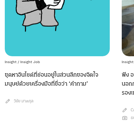
Insight
/
Insight Job
Insight
ขุดหาอินไซต์ที่ซ่อนอยู่ในส่วนลึกของจิตใจ
ฟัง อ
มนุษย์ด้วยเครื่องมือที่ชื่อว่า ‘คำถาม’
นอกก
รองเ
วิชัย มาตกุล
C
ธ