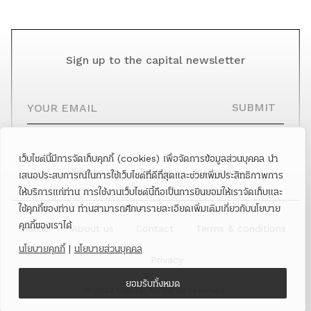
Sign up to the capital newsletter
YOUR EMAIL
SUBMIT
เว็บไซต์นี้มีการจัดเก็บคุกกี้ (cookies) เพื่อจัดการข้อมูลส่วนบุคคล นำ
Facebook
Twitter
Instagram
เสนอประสบการณ์ในการใช้เว็บไซต์ที่ดีที่สุดและช่วยเพิ่มประสิทธิภาพการ
ให้บริการแก่ท่าน การใช้งานเว็บไซต์นี้ถือเป็นการยินยอมให้เราจัดเก็บและ
ใช้คุกกี้ของท่าน ท่านสามารถศึกษารายละเอียดเพิ่มเติมเกี่ยวกับนโยบาย
คุกกี้ของเราได้
Issue
About us
Contact
Terms & conditions
นโยบายคุกกี้
|
นโยบายส่วนบุคคล
Privacy
ยอมรับทั้งหมด
© 2022 Capital All rights reserved.