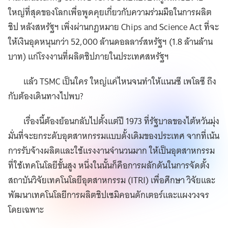
ใหญ่ที่สุดของโลกเพื่อพูดคุยเกี่ยวกับความร่วมมือในการผลิต
ชิป หลังสหรัฐฯ เพิ่งผ่านกฎหมาย Chips and Science Act ที่จะ
ให้เงินอุดหนุนกว่า 52,000 ล้านดอลลาร์สหรัฐฯ (1.8 ล้านล้าน
บาท) แก่โรงงานที่ผลิตชิปภายในประเทศสหรัฐฯ
แล้ว TSMC เป็นใคร ใหญ่แค่ไหนจนทำให้แนนซี เพโลซี ถึง
กับต้องเดินทางไปพบ?
เรื่องนี้ต้องย้อนกลับไปตั้งแต่ปี 1973 ที่รัฐบาลของไต้หวันมุ่ง
มั่นที่จะยกระดับอุตสาหกรรมแบบดั้งเดิมของประเทศ จากที่เน้น
การรับจ้างผลิตและใช้แรงงานจำนวนมาก ให้เป็นอุตสาหกรรม
ที่ใช้เทคโนโลยีขั้นสูง หนึ่งในนั้นก็คือการผลักดันในการจัดตั้ง
สถาบันวิจัยเทคโนโลยีอุตสาหกรรม (ITRI) เพื่อศึกษา วิจัยและ
พัฒนาเทคโนโลยีการผลิตชิปเซมิคอนดักเตอร์และแผงวงจร
โดยเฉพาะ