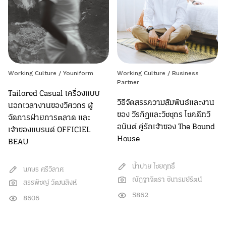
Working Culture
/
Youniform
Working Culture
/
Business
Partner
Tailored Casual เครื่องแบบ
วิธีจัดสรรความสัมพันธ์และงาน
นอกเวลางานของวิศวกร ผู้
ของ วีรภัฏและวิชชุกร โชคดีทวี
จัดการฝ่ายการตลาด และ
อนันต์ คู่รักเจ้าของ The Bound
เจ้าของแบรนด์ OFFICIEL
House
BEAU
น้ำปาย ไชยฤทธิ์
นภษร ศรีวิลาศ
ณัฎฐาจิตรา ชินารมย์รัตน์
สรรพัชญ์ วัฒนสิงห์
5862
8606