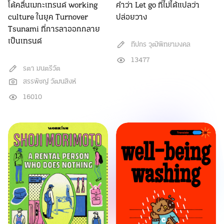
โต้คลื่นเมกะเทรนด์ working
คำว่า Let go ที่ไม่ได้แปลว่า
culture ในยุค Turnover
ปล่อยวาง
Tsunami ที่การลาออกกลาย
เป็นเทรนด์
ทีปกร วุฒิพิทยามงคล
13477
รตา มนตรีวัต
สรรพัชญ์ วัฒนสิงห์
16010