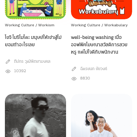
Working Culture
/
Workism
Working Culture
/
Workabulary
โชจิ โมริโมโตะ มนุษย์ให้เช่าผู้ไม่
well-being washing เมื่อ
ยอมทำอะไรเลย
ออฟฟิศโฆษณาสวัสดิการสวย
หรู แต่ไม่ใจดีกับพนักงาน
ทีปกร วุฒิพิทยามงคล
ฉัตรชนก ชัยวงค์
10392
8830