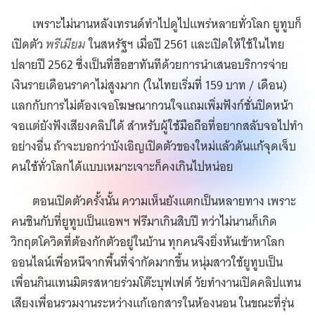
เพราะไม่นานหลังเทรนด์ทำไปดูไปแพร่หลายทั่วโลก ยูทูบก็
เปิดตัว
พรีเมียม
ในสหรัฐฯ เมื่อปี 2561 และเปิดให้ใช้ในไทย
ปลายปี 2562 ซึ่งเป็นที่ฮือฮาทันทีด้วยการนำเสนอบริการจ่าย
เงินรายเดือนราคาไม่สูงมาก (ในไทยเริ่มที่ 159 บาท / เดือน)
แลกกับการไม่ต้องเจอโฆษณากวนใจแถมเพิ่มฟังก์ชั่นปิดหน้า
จอแต่ยังฟังเสียงคลิปได้ สำหรับผู้ใช้มือถือที่อยากสลับจอไปทำ
อย่างอื่น ถ้าจะบอกว่าบังเอิญเปิดตัวของใหม่แล้วดันแก้จุดเจ็บ
คนใช้ทั่วโลกได้แบบเหมาะเจาะก็คงเกินไปหน่อย
ตอนเปิดตัวครั้งนั้น ความเห็นยังแตกเป็นหลายทาง เพราะ
คนชินกับที่ยูทูบเป็นแอพฯ ฟรีมาเกินสิบปี ทว่าไม่นานก็เกิด
วิกฤตโควิดที่ต้องกักตัวอยู่ในบ้าน ทุกคนจึงยิ่งหันเข้าหาโลก
ออนไลน์เพื่อหนีจากพื้นที่จำกัดมากขึ้น หนุ่มสาวใช้ยูทูบเป็น
เพื่อนกินแทนมิตรสหายร่วมโต๊ะบุฟเฟต์ วัยทำงานเปิดคลิปแทน
เสียงเพื่อนรวมงานระหว่างแก้เอกสารในห้องนอน ในขณะที่รุ่น