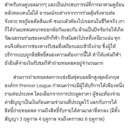
สำหรับคนดูบอลมากๆ และเป็นประสบการณ์ที่การมาตามดูย้อน
หลังทดแทนไม่ได้ อารมณ์จะต่างจากการร่วมลุ้นจังหวะต่อ
จังหวะ พอรู้ผลตัดสินแพ้-ชนะแล้วต้องไปเจอคนในชีวิตจริง เรา
ก็ได้ร่วมบทสนทนาหยอกล้อกันและกัน ล้วนเป็นปัจจัยก่อให้เกิด
วัฒนธรรมร่วมของคนรักกีฬา รักสโมสรโปรดที่เหนียวแน่น ทุก
คนจึงต้องการช่องทางรับชมที่เสถียรและเข้าถึงง่าย ซึ่งผู้ให้
บริการแบบถูกลิขสิทธิ์สนองความต้องการนี้ได้ ทำให้แฟนกีฬา
ยังยินดีจ่ายเงินรับชมกีฬาถ่ายทอดสดอยู่จำนวนมาก
ส่วนการถ่ายทอดสดการแข่งขันฟุตบอลลีกสูงสุดอังกฤษ
องค์กร Premier League กำหนดว่าจะมีผู้ให้บริการได้เพียงหนึ่ง
รายต่อประเทศ โดยเลือกจากการประมูลราคา ผู้ชนะต้องจ่าย
ค่าสัญญาเป็นเงินก้อนตามจำนวนที่ประมูลไว้ แลกกับการได้
สิทธิ์ถ่ายทอดสด รวมถึงสิทธิ์รับรายได้ตามเวลาที่ตกลง (มีทั้ง
สัญญา 3 ฤดูกาล 4 ฤดูกาล จนถึงคราวละ 6 ฤดูกาล)