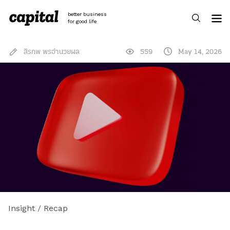
Skip
to
better business
content
for good life
สิรภพ พรอำนวยผล
559
May 14, 2026
Insight
/
Recap