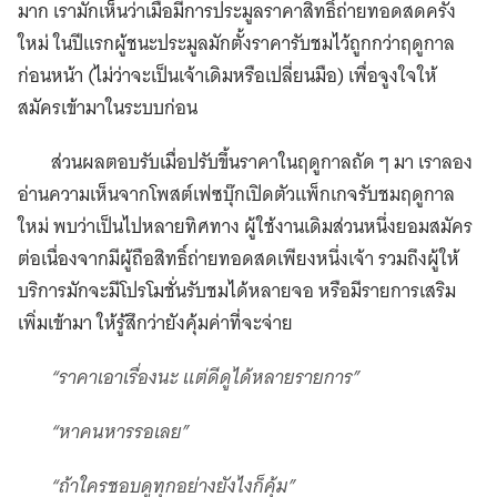
มาก เรามักเห็นว่าเมื่อมีการประมูลราคาสิทธิ์ถ่ายทอดสดครั้ง
ใหม่ ในปีแรกผู้ชนะประมูลมักตั้งราคารับชมไว้ถูกกว่าฤดูกาล
ก่อนหน้า (ไม่ว่าจะเป็นเจ้าเดิมหรือเปลี่ยนมือ) เพื่อจูงใจให้
สมัครเข้ามาในระบบก่อน
ส่วนผลตอบรับเมื่อปรับขึ้นราคาในฤดูกาลถัด ๆ มา เราลอง
อ่านความเห็นจากโพสต์เฟซบุ๊กเปิดตัวแพ็กเกจรับชมฤดูกาล
ใหม่ พบว่าเป็นไปหลายทิศทาง ผู้ใช้งานเดิมส่วนหนึ่งยอมสมัคร
ต่อเนื่องจากมีผู้ถือสิทธิ์ถ่ายทอดสดเพียงหนึ่งเจ้า รวมถึงผู้ให้
บริการมักจะมีโปรโมชั่นรับชมได้หลายจอ หรือมีรายการเสริม
เพิ่มเข้ามา ให้รู้สึกว่ายังคุ้มค่าที่จะจ่าย
“ราคาเอาเรื่องนะ แต่ดีดูได้หลายรายการ”
“หาคนหารรอเลย”
“ถ้าใครชอบดูทุกอย่างยังไงก็คุ้ม”