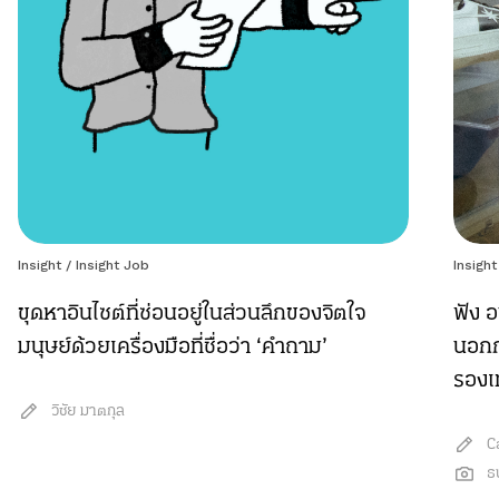
Insight
/
Insight Job
Insight
ขุดหาอินไซต์ที่ซ่อนอยู่ในส่วนลึกของจิตใจ
ฟัง อ
มนุษย์ด้วยเครื่องมือที่ชื่อว่า ‘คำถาม’
นอกก
รองเ
วิชัย มาตกุล
C
ธ