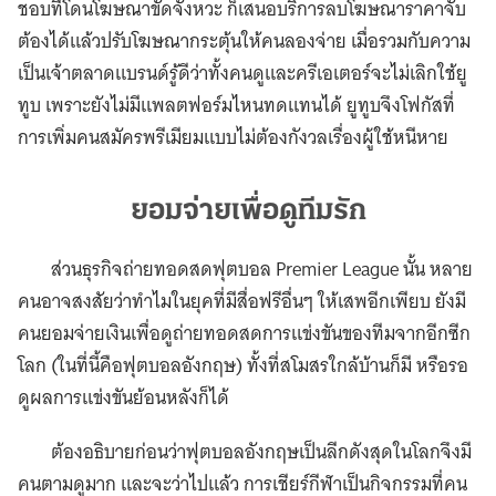
ชอบที่โดนโฆษณาขัดจังหวะ ก็เสนอบริการลบโฆษณาราคาจับ
ต้องได้แล้วปรับโฆษณากระตุ้นให้คนลองจ่าย เมื่อรวมกับความ
เป็นเจ้าตลาดแบรนด์รู้ดีว่าทั้งคนดูและครีเอเตอร์จะไม่เลิกใช้ยู
ทูบ เพราะยังไม่มีแพลตฟอร์มไหนทดแทนได้ ยูทูบจึงโฟกัสที่
การเพิ่มคนสมัครพรีเมียมแบบไม่ต้องกังวลเรื่องผู้ใช้หนีหาย
ยอมจ่ายเพื่อดูทีมรัก
ส่วนธุรกิจถ่ายทอดสดฟุตบอล Premier League นั้น หลาย
คนอาจสงสัยว่าทำไมในยุคที่มีสื่อฟรีอื่นๆ ให้เสพอีกเพียบ ยังมี
คนยอมจ่ายเงินเพื่อดูถ่ายทอดสดการแข่งขันของทีมจากอีกซีก
โลก (ในที่นี้คือฟุตบอลอังกฤษ) ทั้งที่สโมสรใกล้บ้านก็มี หรือรอ
ดูผลการแข่งขันย้อนหลังก็ได้
ต้องอธิบายก่อนว่าฟุตบอลอังกฤษเป็นลีกดังสุดในโลกจึงมี
คนตามดูมาก และจะว่าไปแล้ว การเชียร์กีฬาเป็นกิจกรรมที่คน