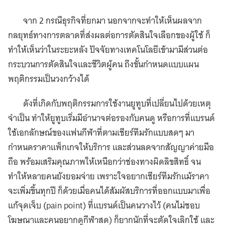
จาก 2 กรณีธุรกิจที่ยกมา นอกจากจะทำให้เห็นผลจาก
กลยุทธ์ทางการตลาดที่ส่งผลต่อการตัดสินใจเลือกของผู้ใช้ ก็
ทำให้เห็นว่าในระยะหลัง ปัจจัยทางเทคโนโลยีเข้ามามีส่วนต่อ
กระบวนการตัดสินใจและชีวิตผู้คน ถึงขั้นกำหนดแบบแผน
พฤติกรรมเป็นวงกว้างได้
ดังที่เกิดกับพฤติกรรมการใช้งานยูทูบที่เปลี่ยนไปด้วยเหตุ
จำเป็น ทำให้ยูทูบเริ่มมีอำนาจต่อรองกับคนดู หรือการที่แบรนด์
ใช้เอกลักษณ์ของแฟนกีฬาที่ตามเชียร์ทีมรักแบบสดๆ มา
กำหนดราคาแพ็กเกจให้บริการ และส่วนลดจากสัญญาค่ายมือ
ถือ พร้อมเสริมคุณภาพให้เหนือกว่าช่องทางผิดลิขสิทธิ์ จน
ทำให้หลายคนยังยอมจ่าย เพราะใจอยากเชียร์ทีมรักแม้ราคา
จะเพิ่มขึ้นทุกปี ก็ด้วยเมื่อคนได้สัมผัสบริการที่ออกแบบมาเพื่อ
แก้จุดเจ็บ (pain point) ที่แบรนด์เป็นคนวางไว้ (คนไม่ชอบ
โฆษณาและคนอยากดูกีฬาสด) ก็ยากนักที่จะตัดใจเลิกใช้ และ