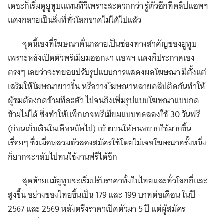
เดอะก็เริ่มดูยูทูบเแทนทีวีเพราะสะดวกกว่า รู้ตัวอีกทีคลิปแอพฯ
แดงกลายเป็นสิ่งที่ทั่วโลกขาดไม่ได้ไปแล้ว
จุดนี้เองที่โฆษณาคั่นกลายเป็นช่องทางสำคัญของยูทูบ
เพราะหลังเปิดตัวพรีเมียมออกมา แอพฯ แดงก็ประกาศเอง
ตรงๆ เลยว่าจะทยอยปรับรูปแบบการแสดงผลโฆษณา มีตั้งแต่
เสริมให้โฆษณายาวขึ้น หรือวางโฆษณาหลายคลิปติดกันทำให้
ผู้ชมต้องกดข้ามทีละตัว ไปจนถึงเพิ่มรูปแบบโฆษณาแบบกด
ข้ามไม่ได้ ซึ่งทำให้แพ็กเกจพรีเมียมแบบทดลองใช้ 30 วันฟรี
(ก่อนเก็บเงินในเดือนถัดไป) เย้ายวนให้คนอยากใช้มากขึ้น
เรื่อยๆ ซึ่งเมื่อหลวมตัวลองสมัครใช้โดยไม่เจอโฆษณาครั้งหนึ่ง
ก็ยากจะกลับไปทนใช้งานฟรีได้อีก
สุดท้ายแม้ยูทูบจะเริ่มปรับราคาทั้งในไทยและทั่วโลกถี่และ
สูงขึ้น อย่างของไทยขึ้นเป็น 179 และ 199 บาทต่อเดือน ในปี
2567 และ 2569 หลังตรึงราคาเปิดตัวมา 5 ปี แต่ผู้สมัคร