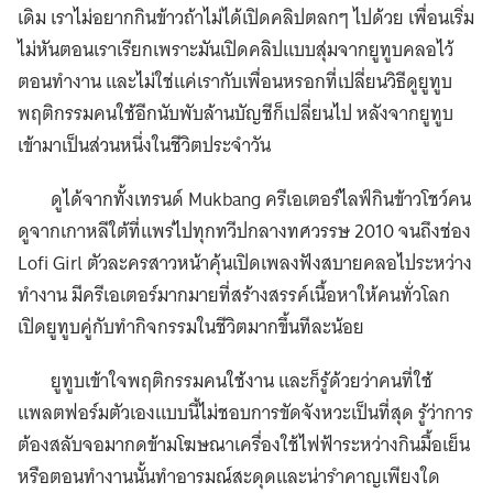
เดิม เราไม่อยากกินข้าวถ้าไม่ได้เปิดคลิปตลกๆ ไปด้วย เพื่อนเริ่ม
ไม่หันตอนเราเรียกเพราะมันเปิดคลิปแบบสุ่มจากยูทูบคลอไว้
ตอนทำงาน และไม่ใช่แค่เรากับเพื่อนหรอกที่เปลี่ยนวิธีดูยูทูบ
พฤติกรรมคนใช้อีกนับพับล้านบัญชีก็เปลี่ยนไป หลังจากยูทูบ
เข้ามาเป็นส่วนหนึ่งในชีวิตประจำวัน
ดูได้จากทั้งเทรนด์ Mukbang ครีเอเตอร์ไลฟ์กินข้าวโชว์คน
ดูจากเกาหลีใต้ที่แพร่ไปทุกทวีปกลางทศวรรษ 2010 จนถึงช่อง
Lofi Girl ตัวละครสาวหน้าคุ้นเปิดเพลงฟังสบายคลอไประหว่าง
ทำงาน มีครีเอเตอร์มากมายที่สร้างสรรค์เนื้อหาให้คนทั่วโลก
เปิดยูทูบคู่กับทำกิจกรรมในชีวิตมากขึ้นทีละน้อย
ยูทูบเข้าใจพฤติกรรมคนใช้งาน และก็รู้ด้วยว่าคนที่ใช้
แพลตฟอร์มตัวเองแบบนี้ไม่ชอบการขัดจังหวะเป็นที่สุด รู้ว่าการ
ต้องสลับจอมากดข้ามโฆษณาเครื่องใช้ไฟฟ้าระหว่างกินมื้อเย็น
หรือตอนทำงานนั้นทำอารมณ์สะดุดและน่ารำคาญเพียงใด