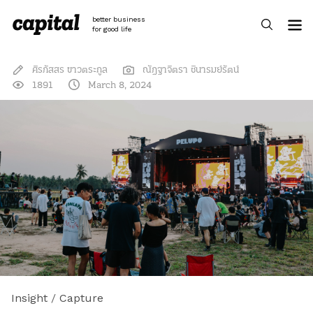
Skip
to
better business
content
for good life
ศิรภัสสร ขาวตระกูล
ณัฎฐาจิตรา ชินารมย์รัตน์
1891
March 8, 2024
Insight
/
Capture