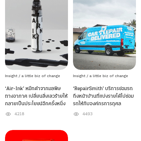
Insight /
a little biz of change
Insight /
a little biz of change
‘Air-Ink’ หมึกดำจากมลพิษ
‘RepairSmith’ บริการซ่อมรถ
ทางอากาศ เปลี่ยนสิ่งเลวร้ายให้
ถึงหน้าบ้านที่แบ่งรายได้ไปซ่อม
กลายเป็นประโยชน์อีกครั้งหนึ่ง
รถให้กับองค์กรการกุศล
4218
4493