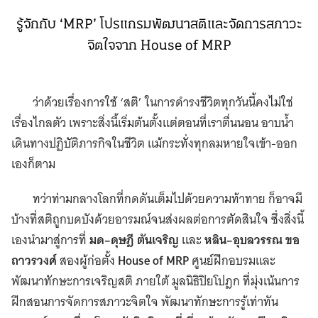
รู้จักกับ ‘MRP’ โปรแกรมพัฒนาสติและจัดการสภาวะ
จิตใจจาก House of MRP
ว่าด้วยเรื่องการใช้ ‘สติ’ ในการดำรงชีวิตทุกวันนี้คงไม่ใช่
เรื่องไกลตัว เพราะสิ่งนี้เริ่มต้นตั้งแต่ตอนที่เราตื่นนอน อาบน้ำ
เดินทางปฏิบัติภารกิจในชีวิต แม้กระทั่งทุกลมหายใจเข้า-ออก
เองก็ตาม
ทว่าท่ามกลางโลกที่กดดันเต็มไปด้วยความท้าทาย ก็อาจมี
บ้างที่สติถูกบดบังด้วยอารมณ์จนส่งผลต่อการตัดสินใจ ซึ่งสิ่งนี้
เองนำมาสู่การที่
มด–ดุษฎี ตันเจริญ
และ
หลิน–อุบลวรรณ ขอ
ถาวรวงศ์
สองผู้ก่อตั้ง
House of MRP
ศูนย์ฝึกอบรมและ
พัฒนาทักษะการเจริญสติ ภายใต้ มูลนิธิปิยโปฎก ที่มุ่งเน้นการ
ฝึกสอนการจัดการสภาวะจิตใจ พัฒนาทักษะการรู้เท่าทัน