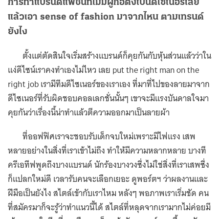
การทำแบรนด์แฟชั่นที่ไม่มีผู้ก่อตั้งเป็นดีไซเนอร์เลย
แล้วเอา sense of fashion มาจากไหน ตามเทรนด์
ยังไง
ตั้งแต่ตัดสินใจเริ่มสร้างแบรนด์ก็คุยกันกับหุ้นส่วนแล้วว่าใน
แง่ดีไซน์เราคงทำเองไม่ไหว เลย put the right man on the
right job เรามีทีมดีไซเนอร์ของเราเอง ที่มาที่ไปของลายมาจาก
ดีไซเนอร์ที่รับผิดชอบคอลเลกชั่นนั้นๆ เขาจะมีแรงบันดาลใจมา
คุยกันว่าเรื่องนี้น่าทำแล้วตีความออกมาเป็นลายผ้า
ที่ออฟฟิศเราจะชอบรับเด็กจบใหม่เพราะมีไฟแรง เสพ
หลายอย่างในสิ่งที่เราเข้าไม่ถึง ทำให้มีความหลากหลาย บางที
ครีเอทีฟพูดถึงบางแบรนด์ นักร้องบางวงซึ่งไม่ใช่สิ่งที่เราเสพซึ่ง
ก็แปลกใหม่ดี เวลารับคนจะเลือกเยอะ ดูพอร์ตฯ ว่าผลงานและ
ฝีมือเป็นยังไง สไตล์เข้ากับเราไหม หลังๆ พอภาพเราเริ่มชัด คน
ที่สมัครมาก็จะรู้ว่าทำแนวนี้ได้ สไตล์ที่หลุดจากเรามากไม่ค่อยมี