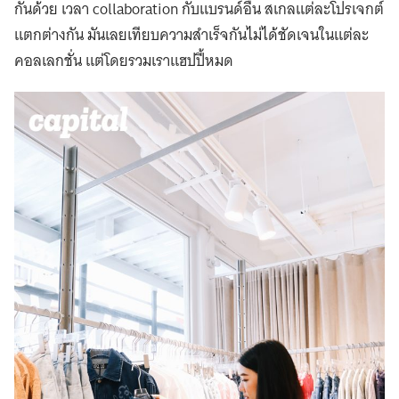
กันด้วย เวลา collaboration กับแบรนด์อื่น สเกลแต่ละโปรเจกต์
แตกต่างกัน มันเลยเทียบความสำเร็จกันไม่ได้ชัดเจนในแต่ละ
คอลเลกชั่น แต่โดยรวมเราแฮปปี้หมด