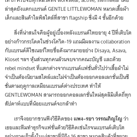
เท่ เก๋ ครบจบทุกหมวดทั้ง workwear, active, swimwear โดย
ล่าสุดยังแตกแบรนด์ GENTLE LITTLEWOMAN หมวดเสื้อผ้า
เด็กและสินค้าไลฟ์สไตล์ที่สาขา flagship ซึ่งมี 4 ชั้นอีกด้วย
สิ่งที่น่าสนใจคือผู้อยู่เบื้องหลังแบรนด์ไทยอายุ 4 ปีที่เติบโต
อย่างก้าวกระโดดในช่วงโควิด-19 แถมมีผลงาน collaboration
กับแบรนด์ดีไซเนอร์ไทยชื่อดังมากมายอย่าง Disaya, Asava,
Kloset ฯลฯ หุ้นส่วนทุกคนล้วนจบจากคณะบัญชี และด้วย
rebel mindset ที่แตกต่างจากแบรนด์แฟชั่นทั่วไปว่าเสื้อผ้าไม่
จำเป็นต้องนิยามสไตล์และไม่จำเป็นต้องออกคอลเลกชั่นเป็นซี
ซั่นตามฤดูกาลเหมือนแบรนด์ต่างประเทศ ทำให้
GENTLEWOMAN สามารถออกคอลเลกชั่นใหม่สุดลิมิเต็ดถี่ทุก
สัปดาห์แบบที่น้อยแบรนด์จะกล้าทำ
เราจึงอยากชวนฟังวิธีคิดของ
แพง–รยา วรรณภิญโญ
ว่า
เธอและทีมทำธุรกิจแฟชั่นด้วยวิธีคิดเช่นไรจนแบรนด์เติบโต
อย่างรวดเร็วทั้งในแง่สาขาที่มีถึง 16 สาขา หมวดสินค้าที่ขยาย