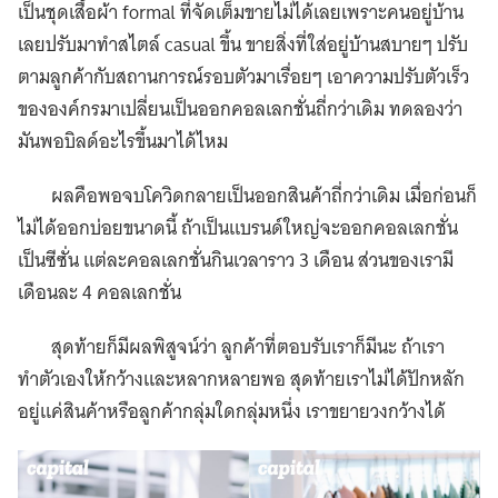
เป็นชุดเสื้อผ้า formal ที่จัดเต็มขายไม่ได้เลยเพราะคนอยู่บ้าน
เลยปรับมาทำสไตล์ casual ขึ้น ขายสิ่งที่ใส่อยู่บ้านสบายๆ ปรับ
ตามลูกค้ากับสถานการณ์รอบตัวมาเรื่อยๆ เอาความปรับตัวเร็ว
ขององค์กรมาเปลี่ยนเป็นออกคอลเลกชั่นถี่กว่าเดิม ทดลองว่า
มันพอบิลด์อะไรขึ้นมาได้ไหม
ผลคือพอจบโควิดกลายเป็นออกสินค้าถี่กว่าเดิม เมื่อก่อนก็
ไม่ได้ออกบ่อยขนาดนี้ ถ้าเป็นแบรนด์ใหญ่จะออกคอลเลกชั่น
เป็นซีซั่น แต่ละคอลเลกชั่นกินเวลาราว 3 เดือน ส่วนของเรามี
เดือนละ 4 คอลเลกชั่น
สุดท้ายก็มีผลพิสูจน์ว่า ลูกค้าที่ตอบรับเราก็มีนะ ถ้าเรา
ทำตัวเองให้กว้างและหลากหลายพอ สุดท้ายเราไม่ได้ปักหลัก
อยู่แค่สินค้าหรือลูกค้ากลุ่มใดกลุ่มหนึ่ง เราขยายวงกว้างได้