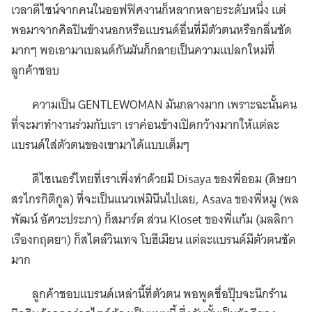
เวลาดีไซน์จากคนในออฟฟิศงานก็หลากหลายระดับหนึ่ง แต่
พอมาจากศิลปินข้างนอกหรือแบรนด์อื่นที่มีตัวตนหรือกลิ่นชัด
มากๆ พอเอามาเบลนด์กันมันก็กลายเป็นความแปลกใหม่ที่
ลูกค้าชอบ
ความเป็น GENTLEWOMAN มันกลางมาก เพราะฉะนั้นคน
ที่จะมาทำงานร่วมกับเรา เราค่อนข้างเปิดกว้างมากให้แต่ละ
แบรนด์ใส่ตัวตนของเขามาได้แบบเต็มๆ
ดีไซเนอร์ไทยที่เราเพิ่งทำด้วยมี Disaya ของพี่ออม (ดิษยา
สรไกรกิติกูล) ที่จะเป็นแนวเฟมินีนไปเลย, Asava ของพี่หมู (พล
พัฒน์ อัศวะประภา) ก็สมาร์ต ส่วน Kloset ของพี่แก้ม (มลลิกา
เรืองกฤตยา) ก็สไตล์วินเทจ โบฮีเมียน แต่ละแบรนด์มีตัวตนชัด
มาก
ลูกค้าชอบแบรนด์เหล่านี้ที่ตัวตน พอพูดชื่อปุ๊บจะนึกร้าน