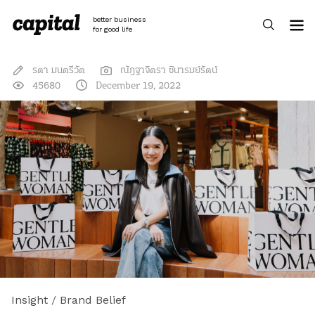
Skip
to
better business
content
for good life
รตา มนตรีวัต
ณัฎฐาจิตรา ชินารมย์รัตน์
45680
December 19, 2022
Insight
/
Brand Belief