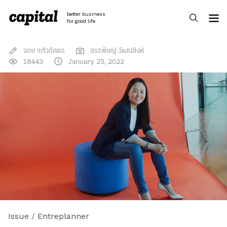
Skip
to
better business
content
for good life
จอย แก้วอัศดร
สรรพัชญ์ วัฒนสิงห์
18443
January 25, 2022
Issue
/
Entreplanner