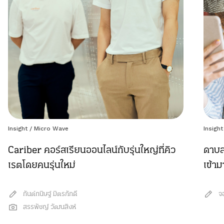
Insight
/
Micro Wave
Insight
Cariber คอร์สเรียนออนไลน์กับรุ่นใหญ่ที่คิว
ดาบส
เรตโดยคนรุ่นใหม่
เข้า
กันต์กนิษฐ์ มิตรภักดี
จ
สรรพัชญ์ วัฒนสิงห์