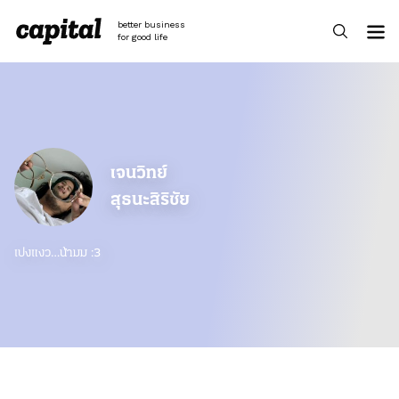
Skip
to
better business
content
for good life
เจนวิทย์
สุธนะสิริชัย
เปงแงว…น้ามม :3