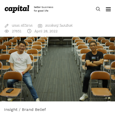
Skip
to
better business
content
for good life
นภษร ศรีวิลาศ
สรรพัชญ์ วัฒนสิงห์
27651
April 28, 2022
Insight
/
Brand Belief