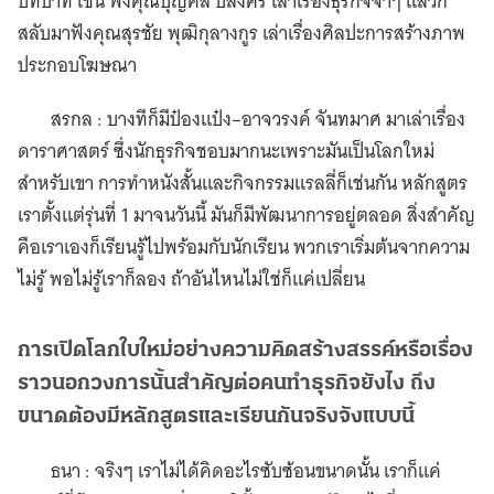
บทบาท เช่น ฟังคุณบุญคลี ปลั่งศิริ เล่าเรื่องธุรกิจจ๋าๆ แล้วก็
สลับมาฟังคุณสุรชัย พุฒิกุลางกูร เล่าเรื่องศิลปะการสร้างภาพ
ประกอบโฆษณา
สรกล : บางทีก็มีป๋องแป๋ง–อาจวรงค์ จันทมาศ มาเล่าเรื่อง
ดาราศาสตร์ ซึ่งนักธุรกิจชอบมากนะเพราะมันเป็นโลกใหม่
สำหรับเขา การทำหนังสั้นและกิจกรรมแรลลี่ก็เช่นกัน หลักสูตร
เราตั้งแต่รุ่นที่ 1 มาจนวันนี้ มันก็มีพัฒนาการอยู่ตลอด สิ่งสำคัญ
คือเราเองก็เรียนรู้ไปพร้อมกับนักเรียน พวกเราเริ่มต้นจากความ
ไม่รู้ พอไม่รู้เราก็ลอง ถ้าอันไหนไม่ใช่ก็แค่เปลี่ยน
การเปิดโลกใบใหม่อย่างความคิดสร้างสรรค์หรือเรื่อง
ราวนอกวงการนั้นสำคัญต่อคนทำธุรกิจยังไง ถึง
ขนาดต้องมีหลักสูตรและเรียนกันจริงจังแบบนี้
ธนา : จริงๆ เราไม่ได้คิดอะไรซับซ้อนขนาดนั้น เราก็แค่