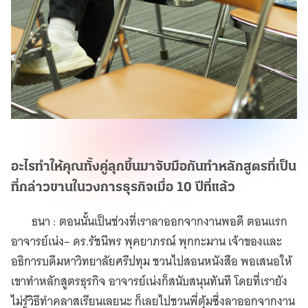
อะไรทำให้คุณทั้งคู่ลุกขึ้นมาจับมือกันทำหลักสูตรที่เป็น
ที่กล่าวขานในวงการธุรกิจเมื่อ 10 ปีที่แล้ว
ธนา : ตอนนั้นเป็นช่วงที่เราลาออกจากงานพอดี ตอนแรก
อาจารย์เน่ง– ดร.รัชนีพร พุคยาภรณ์ พุกกะมาน เจ้าของและ
อธิการบดีมหาวิทยาลัยศรีปทุม ชวนไปสอนหนังสือ พอเสนอให้
เขาทำหลักสูตรธุรกิจ อาจารย์เน่งก็สนับสนุนทันที โดยที่เรายัง
ไม่รู้วิธีทำคลาสเรียนเลยนะ ก็เลยไปชวนพี่ตุ้มซึ่งลาออกจากงาน