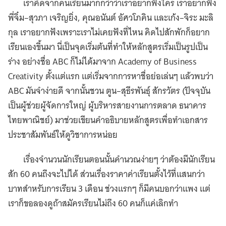
เราคิดจากคนเรียนมากกว่าว่าเราอยากฟังใคร เราอยากฟัง
พี่จิ๋ม–สุวภา เจริญยิ่ง, คุณอนันต์ อัศวโภคิน และเก้ง–จิระ มะลิ
กุล เราอยากฟังเพราะเราไม่เคยฟังที่ไหน คิดไปสักพักก็อยาก
เรียนเองขึ้นมา นี่เป็นจุดเริ่มต้นที่ทำให้หลักสูตรเริ่มเป็นรูปเป็น
ร่าง อย่างชื่อ ABC ก็ไม่ได้มาจาก Academy of Business
Creativity ตั้งแต่แรก แต่เริ่มจากการหาชื่อย่อเล่นๆ แล้วพบว่า
ABC มันจำง่ายดี จากนั้นชวน ตูน–สุธีรพันธุ์ สักรวัตร (ปัจจุบัน
เป็นผู้ช่วยผู้จัดการใหญ่ ผู้บริหารสายงานการตลาด ธนาคาร
ไทยพาณิชย์) มาช่วยเขียนคำอธิบายหลักสูตรเพื่อทำเอกสาร
ประชาสัมพันธ์ให้ดูวิชาการหน่อย
เรื่องจำนวนนักเรียนตอนนั้นคำนวณง่ายๆ ว่าต้องมีนักเรียน
สัก 60 คนถึงจะไปได้ ส่วนเรื่องราคาค่าเรียนตั้งไว้ที่แสนกว่า
บาทสำหรับการเรียน 3 เดือน ช่วงแรกๆ ก็มีคนบอกว่าแพง แต่
เราก็ขอลองดูถ้าสมัครเรียนไม่ถึง 60 คนก็แค่เลิกทำ