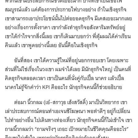
พวกนี้เขามีประสบการณ์ชีวิตเยอะมาก บางทีเขาเป็นเชื้อไฟ
สมบูรณ์แล้ว แค่ต้องการประกายไฟบางอย่าง ถ้าในเชิงธุรกิจ
เขาสามารถเอาประโยชน์นั้นไปต่อยอดธุรกิจ มีเคสเยอะมากเลย
อย่างเรื่องการตั้งราคา เขากำลังทำธุรกิจอสังหาริมทรัพย์อยู่
เขาได้กำไรจากสิ่งนี้เลย เขาก็เดินมาบอกว่า พี่ตุ้มผมได้ค่าเรียน
คืนแล้ว เขาพูดอย่างนี้เลย อันนี้คือในเชิงธุรกิจ
อันที่สอง เขาได้ความรู้ใหม่ที่อยู่นอกกรอบเขา โดยเฉพาะ
ส่วนที่ไม่ใช่เรื่องในวงเขา ผมจำได้เลย มีนักธุรกิจใหญ่ เป็นคนที่
คิดธุรกิจตลอดเวลา เขาเป็นคนที่นั่งคู่กับเปิ้ล นาคร แล้วเปิ้ล
นาครไม่รู้จักคำว่า KPI คืออะไร นักธุรกิจคนนี้ก็ช่วยอธิบาย
ต่อมา นิ้วกลม (เอ๋–สราวุธ เฮ้งสวัสดิ์) มาเป็นวิทยากร เขา
เล่าประสบการณ์ตอนทำเอเจนซีโฆษณา พอทำดีๆ อยู่ก็เปลี่ยน
ไปทำอย่างอื่น ไปเดินทางท่องเที่ยว นักธุรกิจคนนี้ก็ไม่เข้าใจ เขา
ถามนิ้วกลมว่า “ถามจริงๆ เถอะ เป้าหมายในชีวิตคุณคืออะไร”