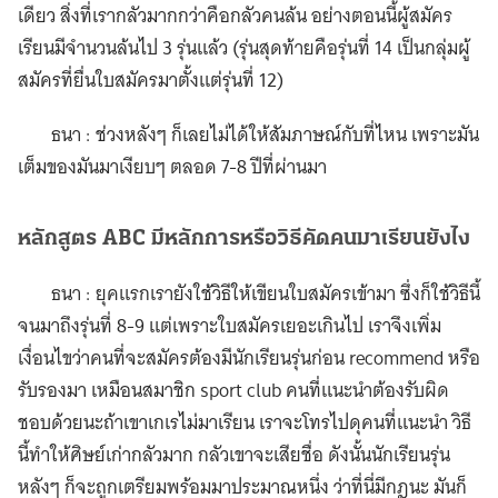
เดียว สิ่งที่เรากลัวมากกว่าคือกลัวคนล้น อย่างตอนนี้ผู้สมัคร
เรียนมีจำนวนล้นไป 3 รุ่นแล้ว (รุ่นสุดท้ายคือรุ่นที่ 14 เป็นกลุ่มผู้
สมัครที่ยื่นใบสมัครมาตั้งแต่รุ่นที่ 12)
ธนา : ช่วงหลังๆ ก็เลยไม่ได้ให้สัมภาษณ์กับที่ไหน เพราะมัน
เต็มของมันมาเงียบๆ ตลอด 7-8 ปีที่ผ่านมา
หลักสูตร ABC มีหลักการหรือวิธีคัดคนมาเรียนยังไง
ธนา : ยุคแรกเรายังใช้วิธีให้เขียนใบสมัครเข้ามา ซึ่งก็ใช้วิธีนี้
จนมาถึงรุ่นที่ 8-9 แต่เพราะใบสมัครเยอะเกินไป เราจึงเพิ่ม
เงื่อนไขว่าคนที่จะสมัครต้องมีนักเรียนรุ่นก่อน recommend หรือ
รับรองมา เหมือนสมาชิก sport club คนที่แนะนำต้องรับผิด
ชอบด้วยนะถ้าเขาเกเรไม่มาเรียน เราจะโทรไปดุคนที่แนะนำ วิธี
นี้ทำให้ศิษย์เก่ากลัวมาก กลัวเขาจะเสียชื่อ ดังนั้นนักเรียนรุ่น
หลังๆ ก็จะถูกเตรียมพร้อมมาประมาณหนึ่ง ว่าที่นี่มีกฎนะ มันก็