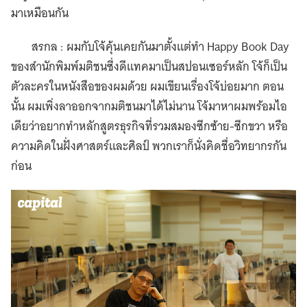
มาเหมือนกัน
สรกล : ผมกับโจ้คุ้นเคยกันมาตั้งแต่ทำ Happy Book Day
ของสำนักพิมพ์มติชนซึ่งดีแทคมาเป็นสปอนเซอร์หลัก โจ้ก็เป็น
ตัวละครในหนังสือของผมด้วย ผมเขียนเรื่องโจ้บ่อยมาก ตอน
นั้น ผมเพิ่งลาออกจากมติชนมาได้ไม่นาน โจ้มาหาผมพร้อมไอ
เดียว่าอยากทำหลักสูตรธุรกิจที่รวมสมองซีกซ้าย-ซีกขวา หรือ
ความคิดในฝั่งศาสตร์และศิลป์ พวกเราก็นั่งคิดชื่อวิทยากรกัน
ก่อน