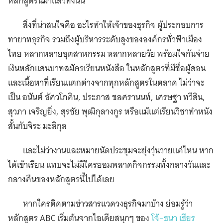
หลักสูตรนี้มาแล้วทั้งนั้น
สิ่งที่น่าสนใจคือ อะไรทำให้เจ้าของธุรกิจ ผู้ประกอบการ
ทายาทธุรกิจ รวมถึงผู้บริหารระดับสูงขององค์กรทั่วฟ้าเมือง
ไทย หลากหลายอุตสาหกรรม หลากหลายวัย พร้อมใจกันจ่าย
เงินหลักแสนบาทสมัครเรียนหนังสือ ในหลักสูตรที่มีชื่อผู้สอน
และเนื้อหาที่เรียนแตกต่างจากทุกหลักสูตรในตลาด ไม่ว่าจะ
เป็น อนันต์ อัศวโภคิน, ประภาส ชลศรานนท์, เศรษฐา ทวีสิน,
สุวภา เจริญยิ่ง, สุรชัย พุฒิกุลางกูร หรือแม้แต่เรียนวิชาทำหนัง
สั้นกับจิระ มะลิกุล
และไม่ว่างานและหมายนัดประชุมจะยุ่งวุ่นวายแค่ไหน หาก
ได้เข้าเรียน แทบจะไม่มีใครยอมพลาดกิจกรรมทั้งกลางวันและ
กลางคืนของหลักสูตรนี้ไปได้เลย
หากใครติดตามข่าวสารแวดวงธุรกิจมาบ้าง ย่อมรู้ว่า
หลักสูตร ABC เริ่มต้นจากไอเดียสนุกๆ ของ
โจ้–ธนา เธียร