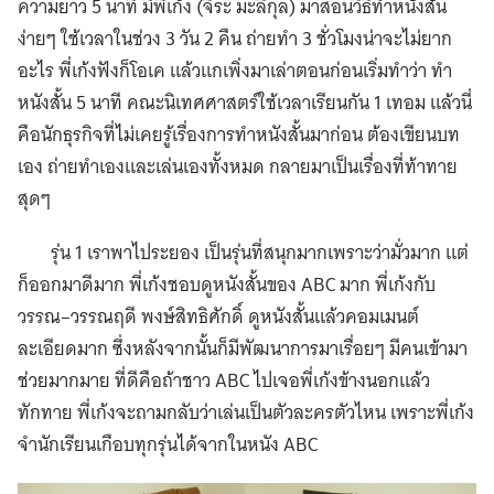
ความยาว 5 นาที มีพี่เก้ง (จิระ มะลิกุล) มาสอนวิธีทำหนังสั้น
ง่ายๆ ใช้เวลาในช่วง 3 วัน 2 คืน ถ่ายทำ 3 ชั่วโมงน่าจะไม่ยาก
อะไร พี่เก้งฟังก็โอเค แล้วแกเพิ่งมาเล่าตอนก่อนเริ่มทำว่า ทำ
หนังสั้น 5 นาที คณะนิเทศศาสตร์ใช้เวลาเรียนกัน 1 เทอม แล้วนี่
คือนักธุรกิจที่ไม่เคยรู้เรื่องการทำหนังสั้นมาก่อน ต้องเขียนบท
เอง ถ่ายทำเองและเล่นเองทั้งหมด กลายมาเป็นเรื่องที่ท้าทาย
สุดๆ
รุ่น 1 เราพาไประยอง เป็นรุ่นที่สนุกมากเพราะว่ามั่วมาก แต่
ก็ออกมาดีมาก พี่เก้งชอบดูหนังสั้นของ ABC มาก พี่เก้งกับ
วรรณ–วรรณฤดี พงษ์สิทธิศักดิ์ ดูหนังสั้นแล้วคอมเมนต์
ละเอียดมาก ซึ่งหลังจากนั้นก็มีพัฒนาการมาเรื่อยๆ มีคนเข้ามา
ช่วยมากมาย ที่ดีคือถ้าชาว ABC ไปเจอพี่เก้งข้างนอกแล้ว
ทักทาย พี่เก้งจะถามกลับว่าเล่นเป็นตัวละครตัวไหน เพราะพี่เก้ง
จำนักเรียนเกือบทุกรุ่นได้จากในหนัง ABC