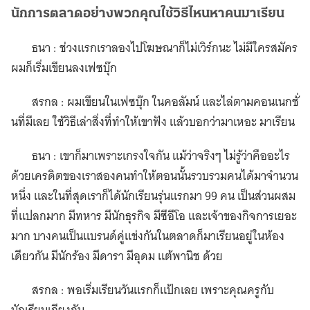
นักการตลาดอย่างพวกคุณใช้วิธีไหนหาคนมาเรียน
ธนา : ช่วงแรกเราลองไปโฆษณาก็ไม่เวิร์กนะ ไม่มีใครสมัคร
ผมก็เริ่มเขียนลงเฟซบุ๊ก
สรกล : ผมเขียนในเฟซบุ๊ก ในคอลัมน์ และไล่ตามคอนเนกชั่
นที่มีเลย ใช้วิธีเล่าสิ่งที่ทำให้เขาฟัง แล้วบอกว่ามาเหอะ มาเรียน
ธนา : เขาก็มาเพราะเกรงใจกัน แม้ว่าจริงๆ ไม่รู้ว่าคืออะไร
ด้วยเครดิตของเราสองคนทำให้ตอนนั้นรวบรวมคนได้มาจำนวน
หนึ่ง และในที่สุดเราก็ได้นักเรียนรุ่นแรกมา 99 คน เป็นส่วนผสม
ที่แปลกมาก มีทหาร มีนักธุรกิจ มีซีอีโอ และเจ้าของกิจการเยอะ
มาก บางคนเป็นแบรนด์คู่แข่งกันในตลาดก็มาเรียนอยู่ในห้อง
เดียวกัน มีนักร้อง มีดารา มีอุดม แต้พานิช ด้วย
สรกล : พอเริ่มเรียนวันแรกก็แป้กเลย เพราะคุณครูกับ