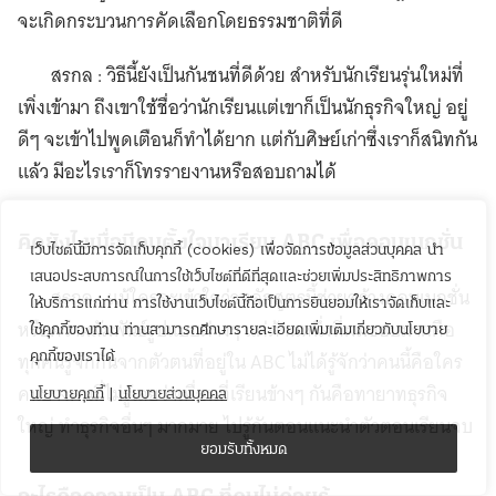
จะเกิดกระบวนการคัดเลือกโดยธรรมชาติที่ดี
สรกล : วิธีนี้ยังเป็นกันชนที่ดีด้วย สำหรับนักเรียนรุ่นใหม่ที่
เพิ่งเข้ามา ถึงเขาใช้ชื่อว่านักเรียนแต่เขาก็เป็นนักธุรกิจใหญ่ อยู่
ดีๆ จะเข้าไปพูดเตือนก็ทำได้ยาก แต่กับศิษย์เก่าซึ่งเราก็สนิทกัน
แล้ว มีอะไรเราก็โทรรายงานหรือสอบถามได้
คิดยังไงเมื่อมีคนตั้งใจมาเรียน ABC เพื่อคอนเนกชั่น
เว็บไซต์นี้มีการจัดเก็บคุกกี้ (cookies) เพื่อจัดการข้อมูลส่วนบุคคล นำ
เสนอประสบการณ์ในการใช้เว็บไซต์ที่ดีที่สุดและช่วยเพิ่มประสิทธิภาพการ
สรกล : แม้ใครจะเข้าใจว่าหลักสูตรนี้ช่วยสร้างคอนเนกชั่น
ให้บริการแก่ท่าน การใช้งานเว็บไซต์นี้ถือเป็นการยินยอมให้เราจัดเก็บและ
หรือความสัมพันธ์รูปแบบต่างๆ แต่ด้านหนึ่งที่ผมชอบมากคือ
ใช้คุกกี้ของท่าน ท่านสามารถศึกษารายละเอียดเพิ่มเติมเกี่ยวกับนโยบาย
ทุกคนรู้จักกันจากตัวตนที่อยู่ใน ABC ไม่ได้รู้จักว่าคนนี้คือใคร
คุกกี้ของเราได้
คนบางคนนี่ไม่รู้เลยว่าเพื่อนที่เรียนข้างๆ กันคือทายาทธุรกิจ
นโยบายคุกกี้
|
นโยบายส่วนบุคคล
ใหญ่ ทำธุรกิจอื่นๆ มากมาย ไปรู้กันตอนแนะนำตัวตอนเรียนจบ
ยอมรับทั้งหมด