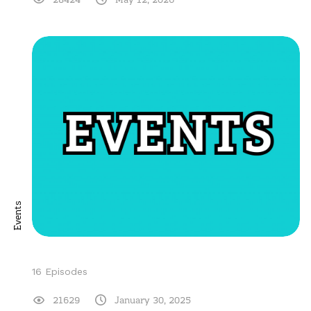
28424
May 12, 2026
Events
16 Episodes
21629
January 30, 2025