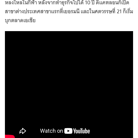
หลงใหลในกีฬา หลังจากทำธุรกิจไปได้ 10 ปี ดีแคทลอนก็เปิด
สาขาต่างประเทศสาขาแรกที่เยอรมนี และในศตวรรษที่ 21 ก็เริ่ม
บุกตลาดเอเชีย