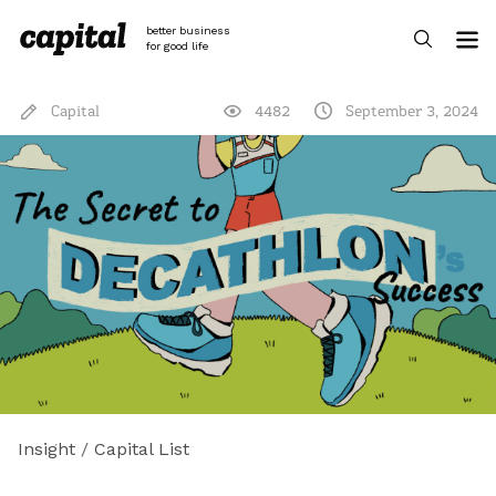
Skip
to
better business
content
for good life
Capital
4482
September 3, 2024
Insight
/
Capital List