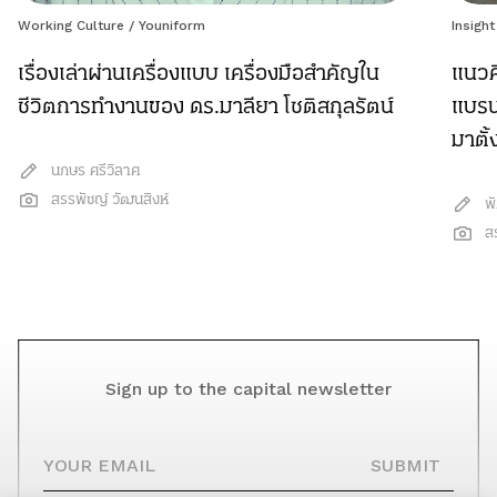
Working Culture
/
Youniform
Insight
เรื่องเล่าผ่านเครื่องแบบ เครื่องมือสำคัญใน
แนวค
ชีวิตการทำงานของ ดร.มาลียา โชติสกุลรัตน์
แบรนด
มาตั้
นภษร ศรีวิลาศ
สรรพัชญ์ วัฒนสิงห์
พ
ส
Sign up to the capital newsletter
YOUR EMAIL
SUBMIT