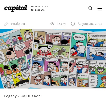
Skip
to
better business
content
for good life
ขายหัวเราะ
16774
August 30, 2023
Legacy
/
KaiHuaRor