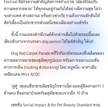
Festival ที่มีใจความสำคัญคือการสร้างภาพ ‘เมืองที่โอบรับ
ความหลากหลาย’ ให้ทุกคนอยู่ร่วมกันได้อย่างมีความสุข ไม่ว่า
จะต่างเพศ ต่างสถานะ หรือต่างช่วงวัย รวมถึงการผลักดันให้
สัตว์เลี้ยงเป็นประชากรส่วนหนึ่งของเมืองอย่างแท้จริง
ทั้งนี้ งานแถลงข่าวอีเวนต์ดังกล่าวเต็มไปด้วยรอยยิ้มและ
เสียงหัวเราะจากบรรดา dog person ไฮไลต์สำคัญ ได้แก่
Dog Red Carpet Parade พรีวิวรันเวย์พรมแดงที่เฉลิมฉลอง
ความหลากหลายของสุนัขทุกรูปแบบ พร้อมการออกแบบเส้น
ทางการเดิน (routing & blocking) โดย หนูหนึ่ง–นาตาเลีย
เพลียแคม Miss ACDC
‘มู่ทู่’ เซเลบสี่ขาสายมีมขวัญใจชาวเน็ต ยอดผู้ติดตามกว่า 1
ล้านคน ที่ออกมาป่วนพร้อมสุนัขเซเลบจากอีก 15 บ้าน
เซสชั่น Social Impact & No Pet Beauty Standard ชวน