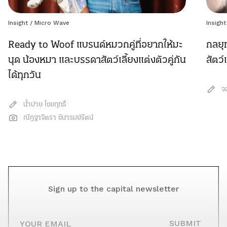
Insight
/
Micro Wave
Insight
Ready to Woof แบรนด์หมวกคู่ที่อยากให้มะ
กลยุ
นุด น้องหมา และบรรดาสัตว์เลี้ยงแต่งตัวคู่กัน
สัตว์
ได้ทุกวัน
จ
น้ำปาย ไชยฤทธิ์
ณัฎฐาจิตรา ชินารมย์รัตน์
Sign up to the capital newsletter
YOUR EMAIL
SUBMIT