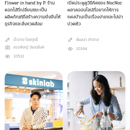
Flower in hand by P. ร้าน
เปิดประตูดูวิธีคิดของ NocNoc
ดอกไม้ที่เปลี่ยนขยะเป็น
ตลาดออนไลน์ที่อยากให้การ
ผลิตภัณฑ์ที่สร้างความยั่งยืนให้
แต่งบ้านเป็นเรื่องง่ายและไม่น่า
ธุรกิจและสิ่งแวดล้อม
ปวดหัว
น้ำปาย ไชยฤทธิ์
พัฒนา ค้าขาย
สรรพัชญ์ วัฒนสิงห์
10164
10521