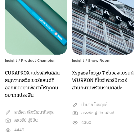
Insight
/
Product Champion
Insight
/
Show Room
CURAPROX แปรงสีฟันสีสัน
Xspace โชว์รูม 7 ชั้นของแบรนด์
สนุกจากสวิตเซอร์แลนด์ที่
WURKON ที่โชว์เฟอร์นิเจอร์
ออกแบบมาเพื่อทำให้ทุกคน
สำนักงานพร้อมงานศิลปะ
อยากแปรงฟัน
น้ำปาย ไชยฤทธิ์
สาริศา เลิศวัฒนากิจกุล
สรรพัชญ์ วัฒนสิงห์
ดลวรีย์ ปูธิปิน
4360
4449