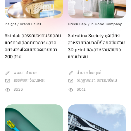
Insight
/
Brand Belief
Green Cap.
/
In Good Company
Skinlab สวรรค์ของคนรักสกิน
Spirulina Society ชุดเลี้ยง
แคร์ทางเลือกที่ทำการตลาด
สาหร่ายที่อยากให้โลกดีขึ้นด้วย
อย่างจริงใจจนมียอดขายกว่า
3D print และสาหร่ายสีเขียว
200 ล้าน
แกมน้ำเงิน
พัฒนา ค้าขาย
น้ำปาย ไชยฤทธิ์
สรรพัชญ์ วัฒนสิงห์
ณัฎฐาจิตรา ชินารมย์รัตน์
8536
6041