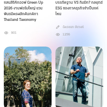
แสนสิริคิกออฟ Green Up
บรรทัดฐาน VS กิมมิก? กลยุทธ์
2026 งานฟอรัมใหญ่ ชวน
ESG ของภาคธุรกิจจำเป็นแค่
พันธมิตรผลักดันกติกา
ไหน
Thailand Taxonomy
ฉัตรชนก ชัยวงค์
901
1256