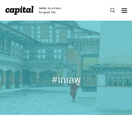
Skip
to
better business
content
for good life
#เกเลพู