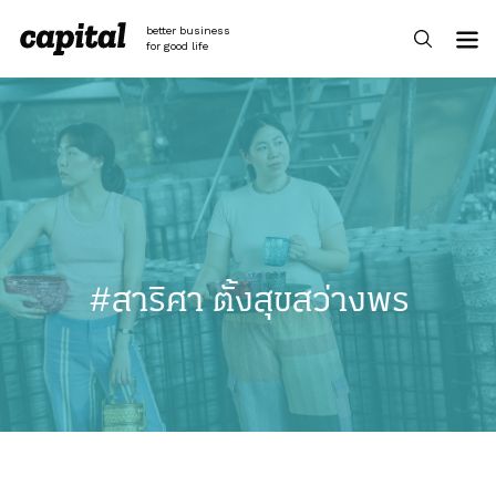
Skip
to
better business
content
for good life
#สาริศา ตั้งสุขสว่างพร