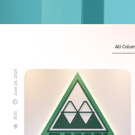
All Colu
June 25, 2025
3021