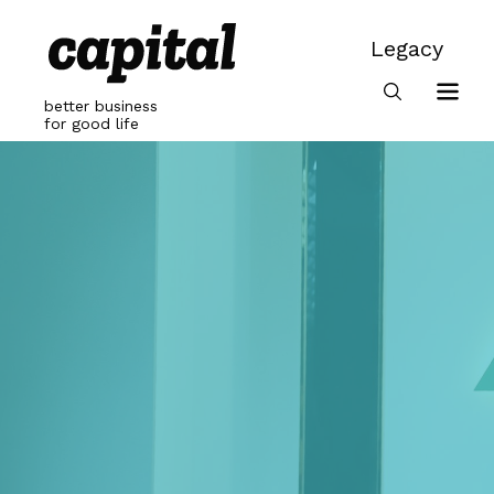
Skip
to
Legacy
content
Legacy
better business
for good life