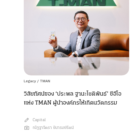
Legacy
/
TMAN
วิสัยทัศน์ของ ‘ประพล ฐานะโชติพันธ์’ ซีอีโอ
แห่ง TMAN ผู้นำองค์กรให้เกิดนวัตกรรม
Capital
ณัฎฐาจิตรา ชินารมย์รัตน์