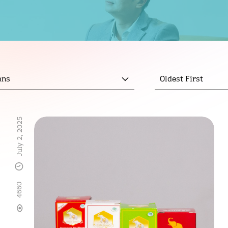
mns
Oldest First
July 2, 2025
4660