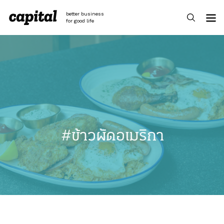
Skip
to
better business
content
for good life
#ข้าวผัดอเมริกา