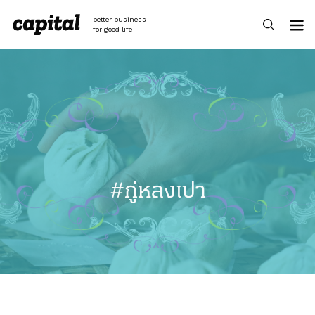
Skip
to
better business
content
for good life
#กู่หลงเปา