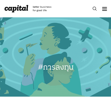
Skip
to
better business
content
for good life
#การลงทุน